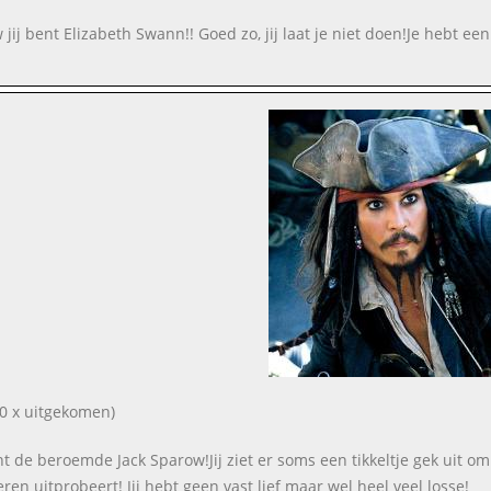
jij bent Elizabeth Swann!! Goed zo, jij laat je niet doen!Je hebt een 
0 x uitgekomen)
ent de beroemde Jack Sparow!Jij ziet er soms een tikkeltje gek uit o
ren uitprobeert! Jij hebt geen vast lief maar wel heel veel losse!