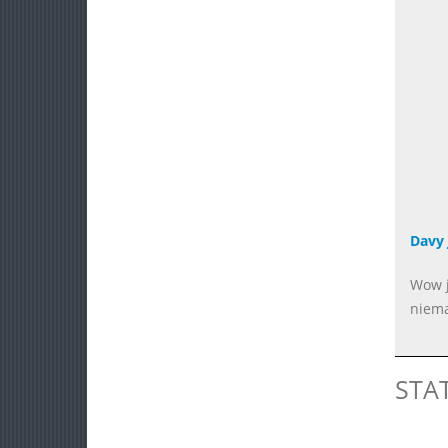
Davy 
Wow j
niema
STA