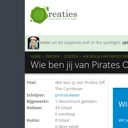
Koito
zet de volgende poll in the spotlight:
HOME
ONTDEK
QUIZZEN
WIE BEN JIJ VAN PIRATES O
Wie ben jij van Pirates 
Titel:
Wie ben jij van Pirates Off
The Carribean
Schrijver:
prinses4ever
Bijgewerkt:
1 decennium geleden
WI
Gedaan:
43 totaal
0 vandaag
Kudos:
0 totaal
Wil j
0 deze week