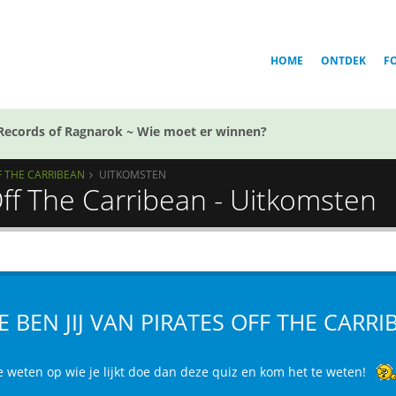
HOME
ONTDEK
F
Records of Ragnarok ~ Wie moet er winnen?
FF THE CARRIBEAN
UITKOMSTEN
Off The Carribean - Uitkomsten
E BEN JIJ VAN PIRATES OFF THE CARRI
e weten op wie je lijkt doe dan deze quiz en kom het te weten!