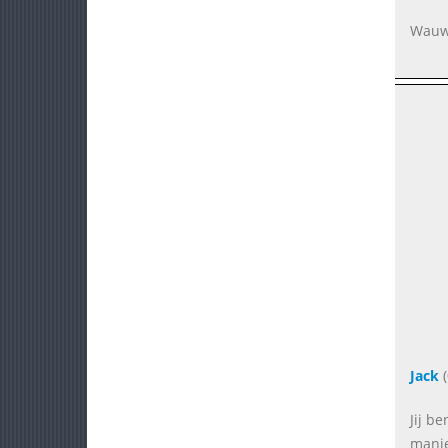
Wauw 
Jack
(
Jij b
manie