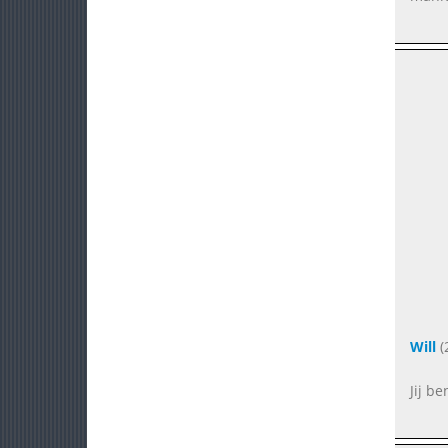
Will
(
Jij b