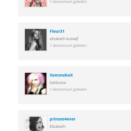
1 decennium geleden
Fleur31
elizabeth kutwijf
1 decennium geleden
XemmekeX
barbossa
1 decennium geleden
prinses4ever
Elizabeth