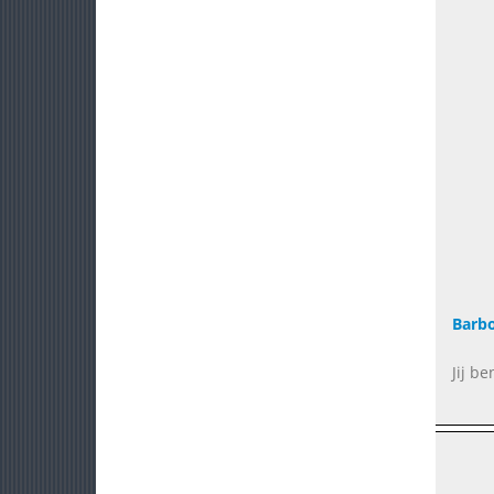
Barb
Jij b