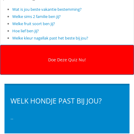
Wat is jou beste vakantie bestemming?
Welke sims 2 familie ben jij?
Welke fruit soort ben jij?
Hoe lief ben jij?
Welke kleur nagellak past het beste bij jou?
WELK HONDJE PAST BIJ JOU?
...