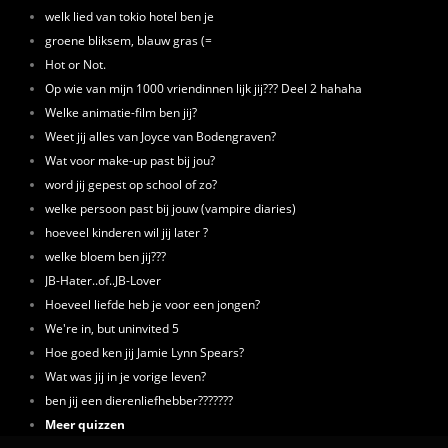
welk lied van tokio hotel ben je
groene bliksem, blauw gras (=
Hot or Not.
Op wie van mijn 1000 vriendinnen lijk jij??? Deel 2 hahaha
Welke animatie-film ben jij?
Weet jij alles van Joyce van Bodengraven?
Wat voor make-up past bij jou?
word jij gepest op school of zo?
welke persoon past bij jouw (vampire diaries)
hoeveel kinderen wil jij later ?
welke bloem ben jij???
JB-Hater..of..JB-Lover
Hoeveel liefde heb je voor een jongen?
We're in, but uninvited 5
Hoe goed ken jij Jamie Lynn Spears?
Wat was jij in je vorige leven?
ben jij een dierenliefhebber???????
Meer quizzen