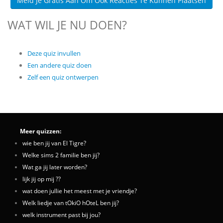
Meld Je Gratis Aan Om Ook Reacties Te Kunnen Plaatsen
WAT WIL JE NU DOEN?
Deze quiz invullen
Een andere quiz doen
Zelf een quiz ontwerpen
Meer quizzen:
wie ben jij van El Tigre?
Welke sims 2 familie ben jij?
Wat ga jij later worden?
lijk jij op mij ??
wat doen jullie het meest met je vriendje?
Welk liedje van tOkiO hOteL ben jij?
welk instrument past bij jou?