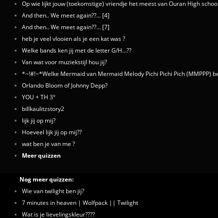
Op wie lijkt jouw (toekomstige) vriendje het meest van Ouran High school
And then.. We meet again??... [4]
And then.. We meet again??... [7]
heb je veel vlooien als je een kat was ?
Welke bands ken jij met de letter G/H...??
Van wat voor muziekstijl hou jij?
*~!#!~*Welke Mermaid van Mermaid Melody Pichi Pichi Pich (MMPPP) ben
Orlando Bloom of Johnny Depp?
YOU + TH 3°
billkaulitzstory2
lijk jij op mij?
Hoeveel lijk jij op mij??
wat ben je van me ?
Meer quizzen
Nog meer quizzen:
Wie van twilight ben jij?
7 minutes in heaven | Wolfpack || Twilight
Wat is je lievelingskleur????