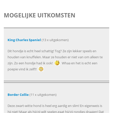
MOGELIJKE UITKOMSTEN
King Charles Spaniel
(13 x uitgekomen)
Dit hondje is echt heel schattig! Tog? Ze zijn lekker speels en
houden van knuffelen. Maar ze houden er niet van om alleen te
zijn. Zo een hondje had ik ook!
Whaa en het is echt een
poepie vind ik zelf!!!
Border Collie
(11 x uitgekomen)
Deze zwart-witte hond is heel erg aardig en slim! En eigenweis is
hij niet! Maar als hij/zij wilt spelen,gaat hij/zij rondjes draaien! Dat