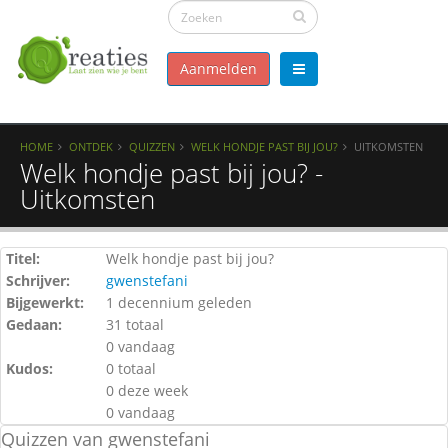
Aanmelden
HOME
ONTDEK
QUIZZEN
WELK HONDJE PAST BIJ JOU?
UITKOMSTEN
Welk hondje past bij jou? -
Uitkomsten
Titel:
Welk hondje past bij jou?
Schrijver:
gwenstefani
Bijgewerkt:
1 decennium geleden
Gedaan:
31 totaal
0 vandaag
Kudos:
0 totaal
0 deze week
0 vandaag
Quizzen van gwenstefani