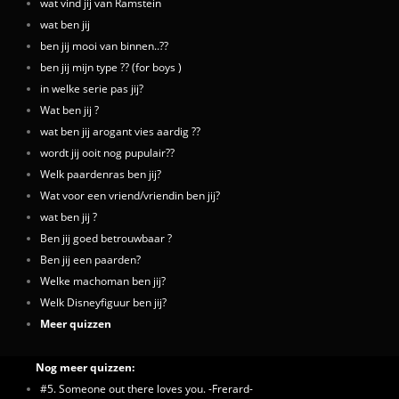
wat vind jij van Ramstein
wat ben jij
ben jij mooi van binnen..??
ben jij mijn type ?? (for boys )
in welke serie pas jij?
Wat ben jij ?
wat ben jij arogant vies aardig ??
wordt jij ooit nog pupulair??
Welk paardenras ben jij?
Wat voor een vriend/vriendin ben jij?
wat ben jij ?
Ben jij goed betrouwbaar ?
Ben jij een paarden?
Welke machoman ben jij?
Welk Disneyfiguur ben jij?
Meer quizzen
Nog meer quizzen:
#5. Someone out there loves you. -Frerard-