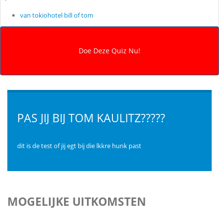
van tokiohotel bill of tom
PAS JIJ BIJ TOM KAULITZ?????
dit is de test of jij egt bij die lkkre hunk past
MOGELIJKE UITKOMSTEN