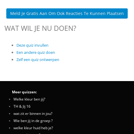
Meld Je Gratis Aan Om Ook Reacties Te Kunnen Plaatsen
WAT WIL JE NU DOEN?
Deze quiz invullen
Een andere quiz doen
Zelf een quiz ontwerpen
Meer quizzen:
Welke kleur ben jij?
TH & Jij 16
wat zit er binnen in jou?
Wie ben jij in de groep ?
welke kleur huid heb je?