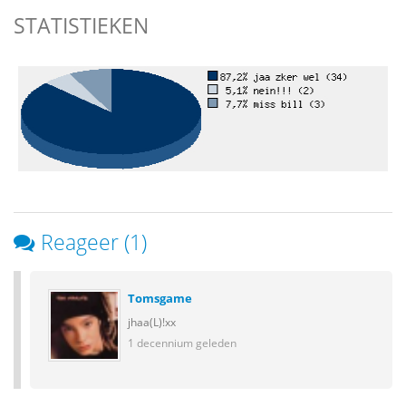
STATISTIEKEN
Reageer (1)
Tomsgame
jhaa(L)!xx
1 decennium geleden