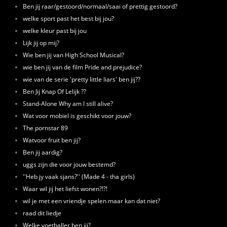
Ben jij raar/gestoord/normaal/saai of prettig gestoord?
welke sport past het best bij jou?
welke kleur past bij jou
Lijk jij op mij?
Wie ben jij van High School Musical?
wie ben jij van de film Pride and prejudice?
wie van de serie 'pretty little liars' ben jij??
Ben Jij Knap Of Lelijk ??
Stand-Alone Why am I still alive?
Wat voor mobiel is geschikt voor jouw?
The pornstar 89
Watvoor fruit ben jij?
Ben jij aardig?
uggs zijn die voor jouw bestemd?
''Heb jy vaak sjans?'' (Made 4 - tha girls)
Waar wil jij het liefst wonen?!?!
wil je met een vriendje spelen maar kan dat niet?
raad dit liedje
Welke voetballer ben jij?