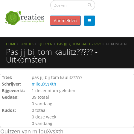
Aanmelden
HOME
ONTDEK
QUIZZEN
PAS JIJ BIJ TOM KAULITZ?????
UITKOMSTEN
Pas jij bij tom kaulitz????? -
Uitkomsten
Titel:
pas jij bij tom kaulitz?????
Schrijver:
milouXvsXth
Bijgewerkt:
1 decennium geleden
Gedaan:
39 totaal
0 vandaag
Kudos:
0 totaal
0 deze week
0 vandaag
Quizzen van milouXvsXth