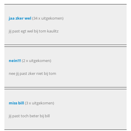
jaa zker wel
(34 x uitgekomen)
jij past egt wel bij tom kaulitz
nein!!!
(2 x uitgekomen)
nee jij past zker niet bij tom
miss bill
(3 x uitgekomen)
jij past toch beter bij bill