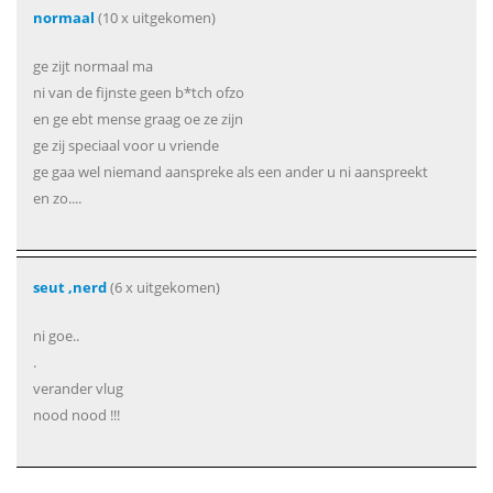
normaal
(10 x uitgekomen)
ge zijt normaal ma
ni van de fijnste geen b*tch ofzo
en ge ebt mense graag oe ze zijn
ge zij speciaal voor u vriende
ge gaa wel niemand aanspreke als een ander u ni aanspreekt
en zo....
seut ,nerd
(6 x uitgekomen)
ni goe..
.
verander vlug
nood nood !!!