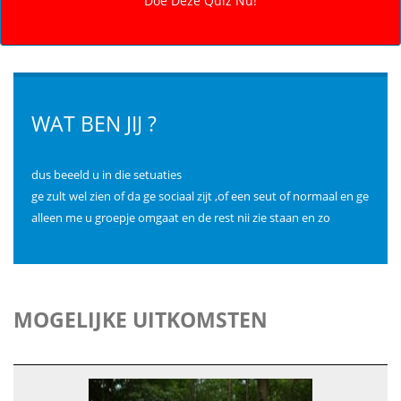
WAT BEN JIJ ?
dus beeeld u in die setuaties
ge zult wel zien of da ge sociaal zijt ,of een seut of normaal en ge
alleen me u groepje omgaat en de rest nii zie staan en zo
MOGELIJKE UITKOMSTEN