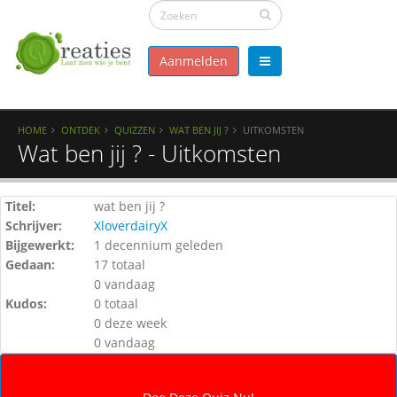
Aanmelden
HOME
ONTDEK
QUIZZEN
WAT BEN JIJ ?
UITKOMSTEN
Wat ben jij ? - Uitkomsten
Titel:
wat ben jij ?
Schrijver:
XloverdairyX
Bijgewerkt:
1 decennium geleden
Gedaan:
17 totaal
0 vandaag
Kudos:
0 totaal
0 deze week
0 vandaag