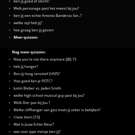
ben jij goed of slecht?
Welk personage past het meest bij jou?
ben jij een echte Antonio Banderas fan..?
welke styl heb jij?
hoe graag ben jij gezien
Meer quizzen
Nog meer quizzen:
Now you're not there anymore [JB] 15
heb jij honger?
Ben jij hoog sensitief (HSP)?
Hoe goed ken je POTC?
Justin Bieber vs. Jaden Smith.
welke high school musical guy past bij jou?
Welk Dier pas bij Jou ?
Welke cliffhanger van gtst moet jij zeker is bekijken?
I hate them [10]
Wat Is Jouw Echte Kleur?
wat voor type meisje ben jij?