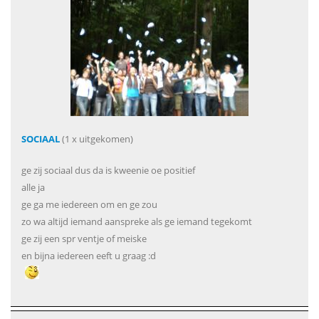
SOCIAAL
(1 x uitgekomen)
ge zij sociaal dus da is kweenie oe positief
alle ja
ge ga me iedereen om en ge zou
zo wa altijd iemand aanspreke als ge iemand tegekomt
ge zij een spr ventje of meiske
en bijna iedereen eeft u graag :d