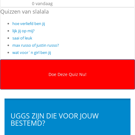
0 vandaag
Quizzen van slalala
hoe verliefd ben jij
lijk jij op mij?
saai of leuk
max russo of justin russo?
wat voor`n girl ben jij
UGGS ZIJN DIE VOOR JOUW
BESTEMD?