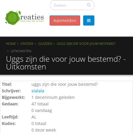
Aanmelden
HOME
ONTDEK
QUIZZEN
UGGS ZIJN DIE VOOR JOUW BESTEMD?
UITKOMSTEN
Uggs zijn die voor jouw bestemd? -
Uitkomsten
Titel:
uggs zijn die voor jouw bestemd?
Schrijver:
slalala
Bijgewerkt:
1 decennium geleden
Gedaan:
47 totaal
0 vandaag
Leeftijd:
AL
Kudos:
0 totaal
0 deze week