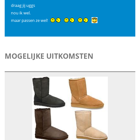
draag jij uggs
nou ik wel.
maar passen ze wel!
MOGELIJKE UITKOMSTEN