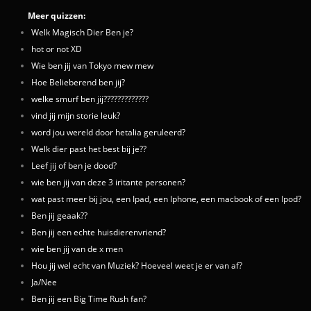
Meer quizzen:
Welk Magisch Dier Ben je?
hot or not XD
Wie ben jij van Tokyo mew mew
Hoe Belieberend ben jij?
welke smurf ben jij?????????????
vind jij mijn storie leuk?
word jou wereld door hetalia geruleerd?
Welk dier past het best bij je??
Leef jij of ben je dood?
wie ben jij van deze 3 iritante personen?
wat past meer bij jou, een Ipad, een Iphone, een macbook of een Ipod?
Ben jij geaak??
Ben jij een echte huisdierenvriend?
wie ben jij van de x men
Hou jij wel echt van Muziek? Hoeveel weet je er van af?
Ja/Nee
Ben jij een Big Time Rush fan?