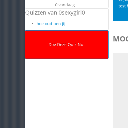
0 vandaag
test 
Quizzen van 0sexygirl0
hoe oud ben jij
MOG