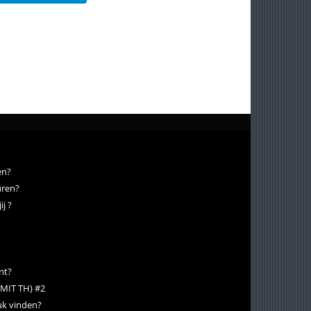
en?
uren?
j ?
nt?
 (MIT TH) #2
euk vinden?