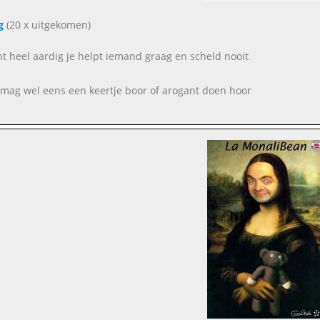
g
(20 x uitgekomen)
nt heel aardig je helpt iemand graag en scheld nooit
e mag wel eens een keertje boor of arogant doen hoor