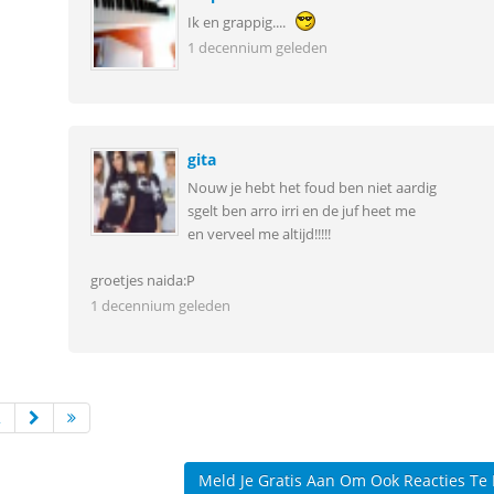
Ik en grappig....
1 decennium geleden
gita
Nouw je hebt het foud ben niet aardig
sgelt ben arro irri en de juf heet me
en verveel me altijd!!!!!
groetjes naida:P
1 decennium geleden
2
Meld Je Gratis Aan Om Ook Reacties Te