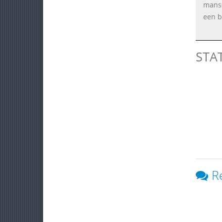
manse
een b
STA
R