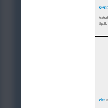
grapp
hahah
tip:i
vies
(