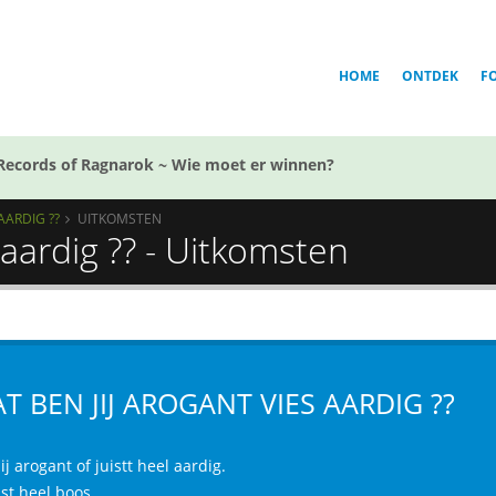
HOME
ONTDEK
F
Records of Ragnarok ~ Wie moet er winnen?
AARDIG ??
UITKOMSTEN
 aardig ?? - Uitkomsten
T BEN JIJ AROGANT VIES AARDIG ??
ij arogant of juistt heel aardig.
ist heel boos.