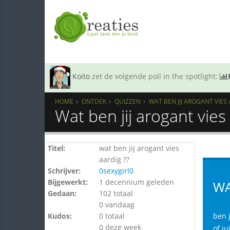
Koito
zet de volgende poll in the spotlight:
HOME
ONTDEK
QUIZZEN
WAT BEN JIJ AROGANT VIES 
Wat ben jij arogant vies
Titel:
wat ben jij arogant vies
aardig ??
Schrijver:
0sexygirl0
Bijgewerkt:
1 decennium geleden
WA
Gedaan:
102 totaal
0 vandaag
Kudos:
0 totaal
ben j
0 deze week
of ju