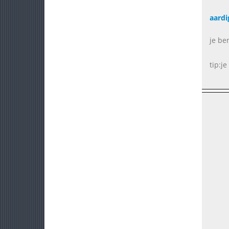
aardi
je be
tip:j