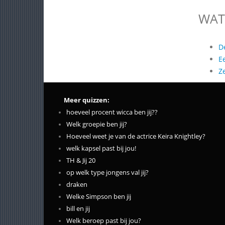
WAT
D
E
Z
Meer quizzen:
hoeveel procent wicca ben jij??
Welk groepie ben jij?
Hoeveel weet je van de actrice Keira Knightley?
welk kapsel past bij jou!
TH & Jij 20
op welk type jongens val jij?
draken
Welke Simpson ben jij
bill en jij
Welk beroep past bij jou?