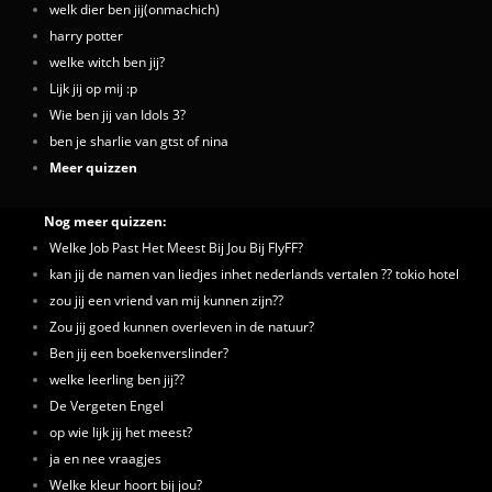
welk dier ben jij(onmachich)
harry potter
welke witch ben jij?
Lijk jij op mij :p
Wie ben jij van Idols 3?
ben je sharlie van gtst of nina
Meer quizzen
Nog meer quizzen:
Welke Job Past Het Meest Bij Jou Bij FlyFF?
kan jij de namen van liedjes inhet nederlands vertalen ?? tokio hotel
zou jij een vriend van mij kunnen zijn??
Zou jij goed kunnen overleven in de natuur?
Ben jij een boekenverslinder?
welke leerling ben jij??
De Vergeten Engel
op wie lijk jij het meest?
ja en nee vraagjes
Welke kleur hoort bij jou?