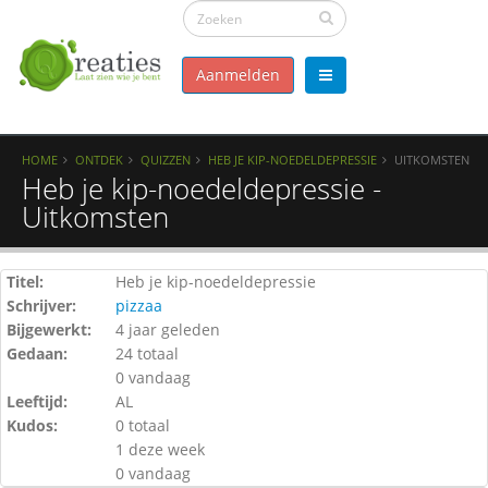
Aanmelden
HOME
ONTDEK
QUIZZEN
HEB JE KIP-NOEDELDEPRESSIE
UITKOMSTEN
Heb je kip-noedeldepressie -
Uitkomsten
Titel:
Heb je kip-noedeldepressie
Schrijver:
pizzaa
Bijgewerkt:
4 jaar geleden
Gedaan:
24 totaal
0 vandaag
Leeftijd:
AL
Kudos:
0 totaal
1 deze week
0 vandaag