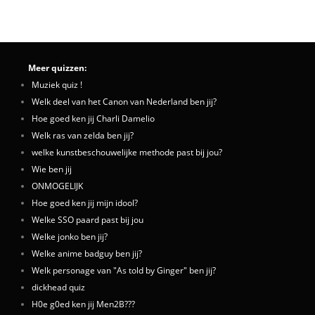
Meer quizzen:
Muziek quiz !
Welk deel van het Canon van Nederland ben jij?
Hoe goed ken jij Charli Damelio
Welk ras van zelda ben jij?
welke kunstbeschouwelijke methode past bij jou?
Wie ben jij
ONMOGELIJK
Hoe goed ken jij mijn idool?
Welke SSO paard past bij jou
Welke jonko ben jij?
Welke anime badguy ben jij?
Welk personage van "As told by Ginger" ben jij?
dickhead quiz
H0e g0ed ken jij Men2B???