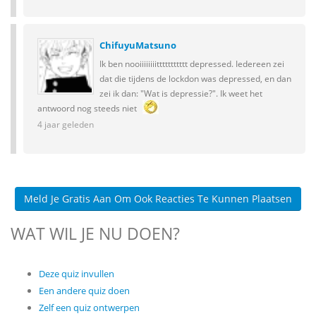
ChifuyuMatsuno
Ik ben nooiiiiiiiittttttttttt depressed. Iedereen zei
dat die tijdens de lockdon was depressed, en dan
zei ik dan: "Wat is depressie?". Ik weet het
antwoord nog steeds niet
4 jaar geleden
Meld Je Gratis Aan Om Ook Reacties Te Kunnen Plaatsen
WAT WIL JE NU DOEN?
Deze quiz invullen
Een andere quiz doen
Zelf een quiz ontwerpen