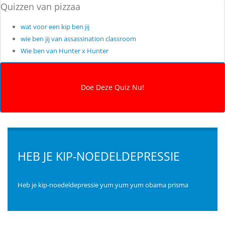
Quizzen van pizzaa
wat voor een kip ben jij
wie ben jij van assassination classroom
Wie ben van Hunter x Hunter
HEB JE KIP-NOEDELDEPRESSIE
Heb je kip-noedeldepressie yum yum yum obama prisma