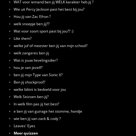
WAT voor iemand ben jij WELK karakter heb jij ?
Wie uit Percy Jackson past het best bij jou?
Hou jij van Zac Efron ?
welk snoepje ben jij??
Wat voor soort sport past bij jou?? :)
Like them?
welke juf of meester ben jij van mijn school?
welk zangeres ben jij
Wat is jouw lievelingsdier?
hou je van jezelf?
ben jij mijn Type van Sonic X?
Ben jij shockproof?
welke bikini is bedoeld voor jou
Welk Seizoen ben jij?
In welk film pas jij het best?
e ben jij van guirage het stomme, hondje
wie ben jij van zack & cody ?
Leaves' Eyes
Meer quizzen