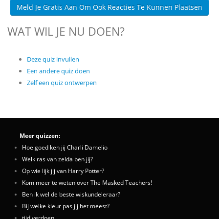
Meld Je Gratis Aan Om Ook Reacties Te Kunnen Plaatsen
WAT WIL JE NU DOEN?
Deze quiz invullen
Een andere quiz doen
Zelf een quiz ontwerpen
Meer quizzen:
Hoe goed ken jij Charli Damelio
Welk ras van zelda ben jij?
Op wie lijk jij van Harry Potter?
Kom meer te weten over The Masked Teachers!
Ben ik wel de beste wiskundeleraar?
Bij welke kleur pas jij het meest?
tijd verdoen