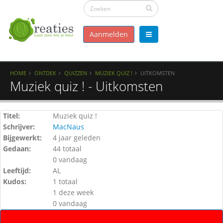
Aanmelden
HOME
ONTDEK
QUIZZEN
MUZIEK QUIZ !
UITKOMSTEN
Muziek quiz ! - Uitkomsten
Titel:
Muziek quiz !
Schrijver:
MacNaus
Bijgewerkt:
4 jaar geleden
Gedaan:
44 totaal
0 vandaag
Leeftijd:
AL
Kudos:
1 totaal
1 deze week
0 vandaag