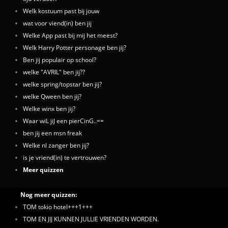
Welk kostuum past bij jouw
wat voor viend(in) ben jij
Welke App past bij mij het meest?
Welk Harry Potter personage ben jij?
Ben jij populair op school?
welke "AVRIL" ben jij??
welke spring/topstar ben jij?
welke Qween ben jij?
Welke winx ben jij?
Waar wiL jiJ een pierCinG..==
ben jij een msn freak
Welke nl zanger ben jij?
is je vriend(in) te vertrouwen?
Meer quizzen
Nog meer quizzen:
TOM tokio hotel+++1+++
TOM EN JIJ KUNNEN JULLIE VRIENDEN WORDEN.