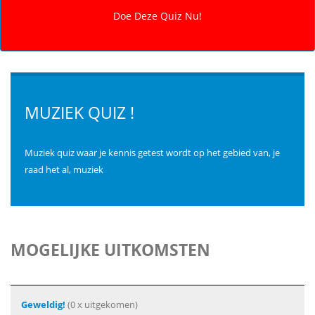
MUZIEK QUIZ !
Muziek quiz waar je kennis getest wordt op het gebied van, je
raad het al, muziek
MOGELIJKE UITKOMSTEN
Geweldig!
(0 x uitgekomen)