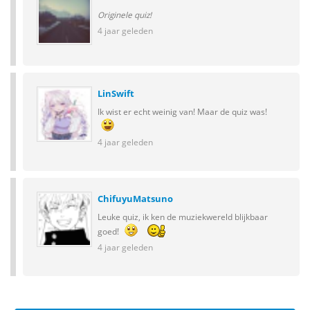
Originele quiz!
4 jaar geleden
LinSwift
Ik wist er echt weinig van! Maar de quiz was!
4 jaar geleden
ChifuyuMatsuno
Leuke quiz, ik ken de muziekwereld blijkbaar
goed!
4 jaar geleden