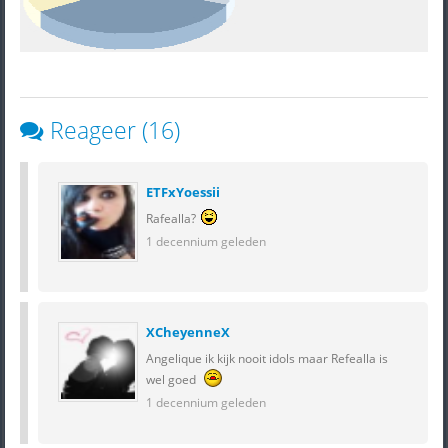
Reageer (16)
ETFxYoessii
Rafealla?
1 decennium geleden
XCheyenneX
Angelique ik kijk nooit idols maar Refealla is
wel goed
1 decennium geleden