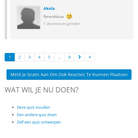
Akela
Ravenklauw
1 decennium geleden
1
2
3
4
5
...
8
Meld Je Gratis Aan Om Ook Reacties Te Kunnen Plaatsen
WAT WIL JE NU DOEN?
Deze quiz invullen
Een andere quiz doen
Zelf een quiz ontwerpen