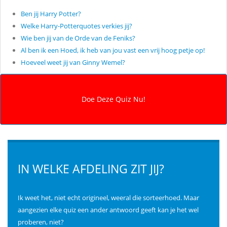
Ben jij Harry Potter?
Welke Harry-Potterquotes verkies jij?
Wie ben jij van de Orde van de Feniks?
Al ben ik een Hoed, ik heb van jou vast een vrij hoog petje op!
Hoeveel weet jij van Ginny Wemel?
IN WELKE AFDELING ZIT JIJ?
Ik weet het, niet echt origineel, weeral die sorteerhoed. Maar
aangezien elke quiz een ander antwoord geeft kan je het wel
proberen, niet?