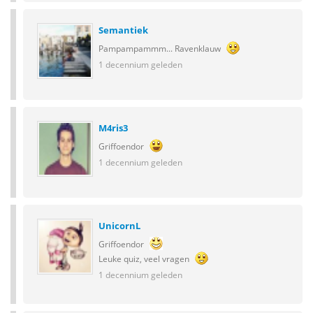
Semantiek
Pampampammm... Ravenklauw
1 decennium geleden
M4ris3
Griffoendor
1 decennium geleden
UnicornL
Griffoendor
Leuke quiz, veel vragen
1 decennium geleden