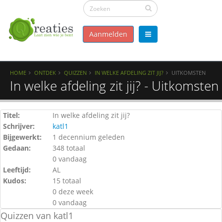
Aanmelden
HOME
ONTDEK
QUIZZEN
IN WELKE AFDELING ZIT JIJ?
UITKOMSTEN
In welke afdeling zit jij? - Uitkomsten
Titel:
In welke afdeling zit jij?
Schrijver:
katl1
Bijgewerkt:
1 decennium geleden
Gedaan:
348 totaal
0 vandaag
Leeftijd:
AL
Kudos:
15 totaal
0 deze week
0 vandaag
Quizzen van katl1