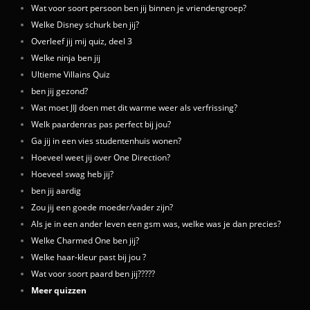
Wat voor soort persoon ben jij binnen je vriendengroep?
Welke Disney schurk ben jij?
Overleef jij mij quiz, deel 3
Welke ninja ben jij
Ultieme Villains Quiz
ben jij gezond?
Wat moet JIJ doen met dit warme weer als verfrissing?
Welk paardenras pas perfect bij jou?
Ga jij in een vies studentenhuis wonen?
Hoeveel weet jij over One Direction?
Hoeveel swag heb jij?
ben jij aardig
Zou jij een goede moeder/vader zijn?
Als je in een ander leven een gsm was, welke was je dan precies?
Welke Charmed One ben jij?
Welke haar-kleur past bij jou ?
Wat voor soort paard ben jij?????
Meer quizzen