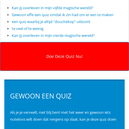
Kan jij overleven in mijn vijfde magische wereld?
Gewoon effe een quiz omdat ik zin had om er een te maken
een quiz waarbij je altijd "douchekop" uitkomt
te veel of te weinig
Kan jij overleven in mijn vierde magische wereld?
GEWOON EEN QUIZ
Als je je verveelt, niet blij bent met het weer en gewoon iets
nuteloos wilt doen dat nergens op slaat, kan je deze quiz doen