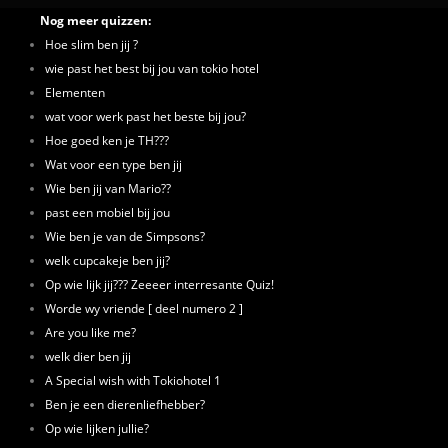
Nog meer quizzen:
Hoe slim ben jij ?
wie past het best bij jou van tokio hotel
Elementen
wat voor werk past het beste bij jou?
Hoe goed ken je TH???
Wat voor een type ben jij
Wie ben jij van Mario??
past een mobiel bij jou
Wie ben je van de Simpsons?
welk cupcakeje ben jij?
Op wie lijk jij??? Zeeeer interresante Quiz!
Worde wy vriende [ deel numero 2 ]
Are you like me?
welk dier ben jij
A Special wish with Tokiohotel 1
Ben je een dierenliefhebber?
Op wie lijken jullie?