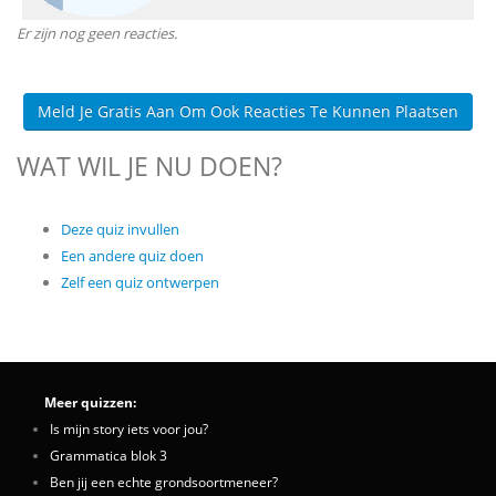
Er zijn nog geen reacties.
Meld Je Gratis Aan Om Ook Reacties Te Kunnen Plaatsen
WAT WIL JE NU DOEN?
Deze quiz invullen
Een andere quiz doen
Zelf een quiz ontwerpen
Meer quizzen:
Is mijn story iets voor jou?
Grammatica blok 3
Ben jij een echte grondsoortmeneer?