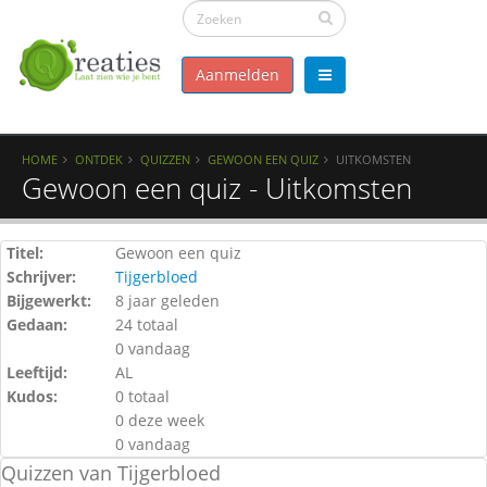
Aanmelden
HOME
ONTDEK
QUIZZEN
GEWOON EEN QUIZ
UITKOMSTEN
Gewoon een quiz - Uitkomsten
Titel:
Gewoon een quiz
Schrijver:
Tijgerbloed
Bijgewerkt:
8 jaar geleden
Gedaan:
24 totaal
0 vandaag
Leeftijd:
AL
Kudos:
0 totaal
0 deze week
0 vandaag
Quizzen van Tijgerbloed