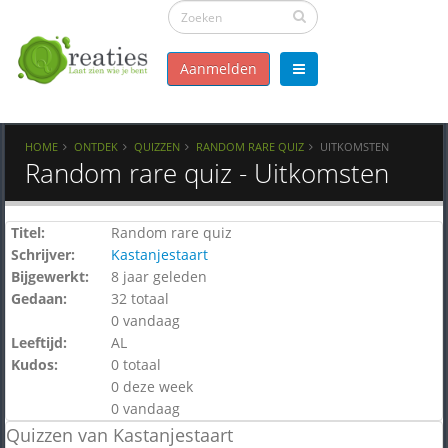
Aanmelden
HOME
ONTDEK
QUIZZEN
RANDOM RARE QUIZ
UITKOMSTEN
Random rare quiz - Uitkomsten
Titel:
Random rare quiz
Schrijver:
Kastanjestaart
Bijgewerkt:
8 jaar geleden
Gedaan:
32 totaal
0 vandaag
Leeftijd:
AL
Kudos:
0 totaal
0 deze week
0 vandaag
Quizzen van Kastanjestaart