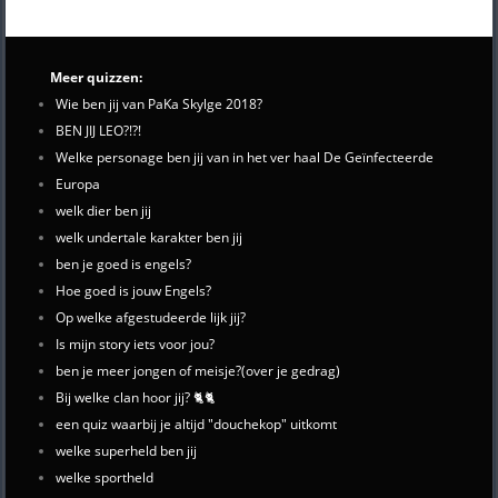
Meer quizzen:
Wie ben jij van PaKa Skylge 2018?
BEN JIJ LEO?!?!
Welke personage ben jij van in het ver haal De Geïnfecteerde
Europa
welk dier ben jij
welk undertale karakter ben jij
ben je goed is engels?
Hoe goed is jouw Engels?
Op welke afgestudeerde lijk jij?
Is mijn story iets voor jou?
ben je meer jongen of meisje?(over je gedrag)
Bij welke clan hoor jij? 🐈🐈
een quiz waarbij je altijd "douchekop" uitkomt
welke superheld ben jij
welke sportheld