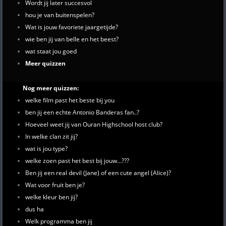
Wordt jij later succesvol
hou je van buitenspelen?
Wat is jouw favoriete jaargetijde?
wie ben jij van belle en het beest?
wat staat jou goed
Meer quizzen
Nog meer quizzen:
welke film past het beste bij you
ben jij een echte Antonio Banderas fan..?
Hoeveel weet jij van Ouran Highschool host club?
In welke clan zit jij?
wat is jou type?
welke zoen past het best bij jouw...???
Ben jij een real devil (Jane) of een cute angel (Alice)?
Wat voor fruit ben je?
welke kleur ben jij?
dus ha
Welk programma ben jij