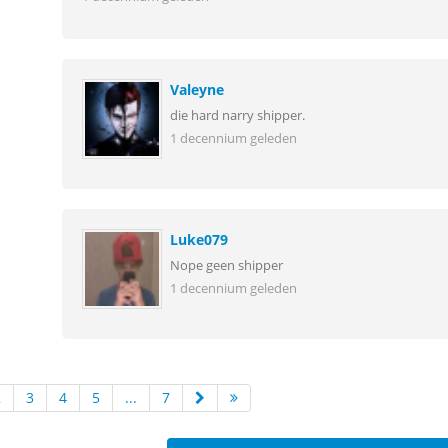
Valeyne
die hard narry shipper.
1 decennium geleden
Luke079
Nope geen shipper
1 decennium geleden
2
3
4
5
...
7