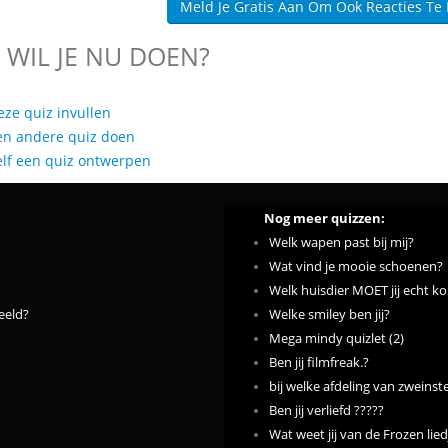
Meld Je Gratis Aan Om Ook Reacties Te
 WIL JE NU DOEN?
eze quiz invullen
en andere quiz doen
elf een quiz ontwerpen
Nog meer quizzen:
Welk wapen past bij mij?
Wat vind je mooie schoenen?
Welk huisdier MOET jij echt k
eeld?
Welke smiley ben jij?
Mega mindy quizlet (2)
Ben jij filmfreak.?
bij welke afdeling van zweinste
Ben jij verliefd ?????
Wat weet jij van de Frozen lied