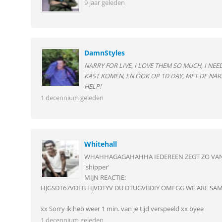
9 jaar geleden
DamnStyles
NARRY FOR LIVE, I LOVE THEM SO MUCH, I NEE
KAST KOMEN, EN OOK OP 1D DAY, MET DE NARR
HELP!
1 decennium geleden
Whitehall
WHAHHAGAGAHAHHA IEDEREEN ZEGT ZO VAN
'shipper'
MIJN REACTIE:
HJGSDT67VDEB HJVDTYV DU DTUGVBDIY OMFGG WE ARE SAM
xx Sorry ik heb weer 1 min. van je tijd verspeeld xx byee
1 decennium geleden