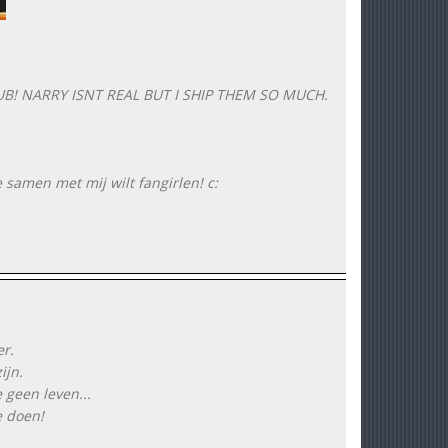
B! NARRY ISNT REAL BUT I SHIP THEM SO MUCH.
 samen met mij wilt fangirlen! c:
er.
ijn.
 geen leven...
e doen!