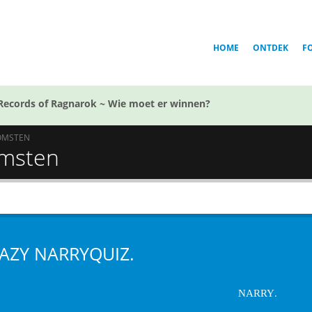
HOME
ONTDEK
F
Records of Ragnarok ~ Wie moet er winnen?
OMSTEN
omsten
AZY NARRYQUIZ.
.
NARRY