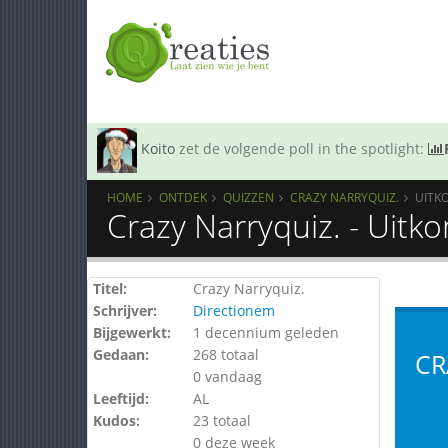
Koito
zet de volgende poll in the spotlight:
HOME
ONTDEK
QUIZZEN
CRAZY NARRYQUIZ.
UITK
Crazy Narryquiz. - Uitk
Titel:
Crazy Narryquiz.
Schrijver:
Directionem
Bijgewerkt:
1 decennium geleden
Gedaan:
268 totaal
CR
0 vandaag
Leeftijd:
AL
Kudos:
23 totaal
0 deze week