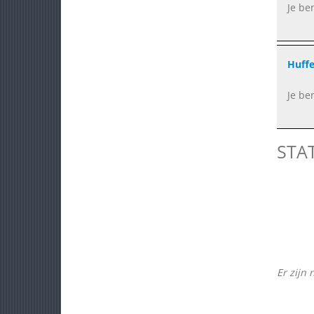
Je be
Huffe
Je be
STA
Er zijn 