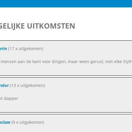
ELIJKE UITKOMSTEN
erin
(17 x uitgekomen)
t mensen aan de kant voor dingen, maar wees gerust, niet elke Slyt
indor
(13 x uitgekomen)
nt dapper
nclaw
(9 x uitgekomen)