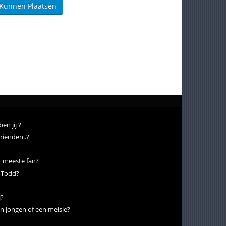
 Kunnen Plaatsen
en jij ?
vrienden..?
t meeste fan?
y Todd?
j?
een jongen of een meisje?