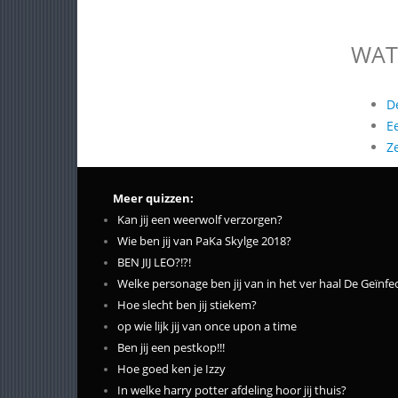
WAT
D
E
Z
Meer quizzen:
Kan jij een weerwolf verzorgen?
Wie ben jij van PaKa Skylge 2018?
BEN JIJ LEO?!?!
Welke personage ben jij van in het ver haal De Geïnfe
Hoe slecht ben jij stiekem?
op wie lijk jij van once upon a time
Ben jij een pestkop!!!
Hoe goed ken je Izzy
In welke harry potter afdeling hoor jij thuis?