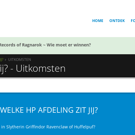
HOME
ONTDEK
F
Records of Ragnarok ~ Wie moet er winnen?
J?
UITKOMSTEN
jij? - Uitkomsten
 WELKE HP AFDELING ZIT JIJ?
ij in Slytherin Griffindor Ravenclaw of Huffelpuf?