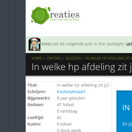
Koito
zet de volgende poll in the spotlight:
HOME
ONTDEK
QUIZZEN
IN WELKE HP AFDELING ZIT JI
In welke hp afdeling zit 
Titel:
In welke hp afdeling zit jij?
Schrijver:
Kastanjestaart
Bijgewerkt:
8 jaar geleden
Gedaan:
47 totaal
IN
0 vandaag
Leeftijd:
AL
Kudos:
0 totaal
Zit j
0 deze week