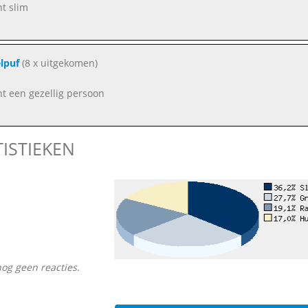
nt slim
lpuf
(8 x uitgekomen)
nt een gezellig persoon
TISTIEKEN
nog geen reacties.