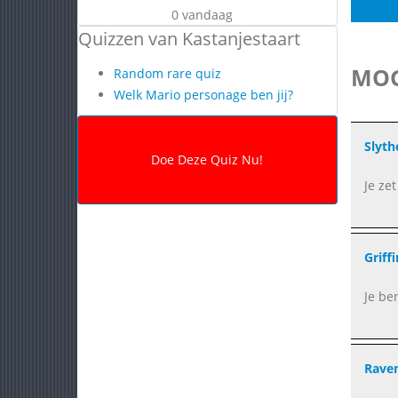
0 vandaag
Quizzen van Kastanjestaart
MOG
Random rare quiz
Welk Mario personage ben jij?
Slyth
Je ze
Griff
Je be
Rave