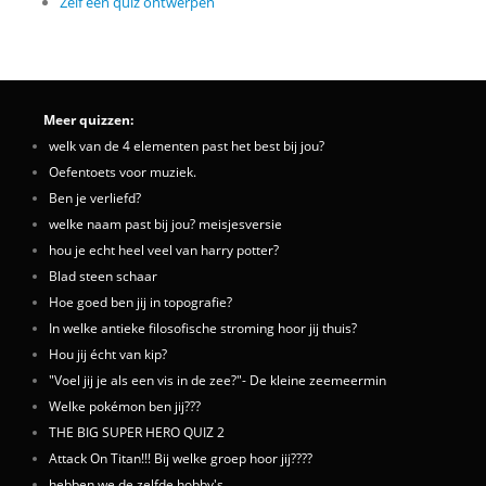
Zelf een quiz ontwerpen
Meer quizzen:
welk van de 4 elementen past het best bij jou?
Oefentoets voor muziek.
Ben je verliefd?
welke naam past bij jou? meisjesversie
hou je echt heel veel van harry potter?
Blad steen schaar
Hoe goed ben jij in topografie?
In welke antieke filosofische stroming hoor jij thuis?
Hou jij écht van kip?
"Voel jij je als een vis in de zee?"- De kleine zeemeermin
Welke pokémon ben jij???
THE BIG SUPER HERO QUIZ 2
Attack On Titan!!! Bij welke groep hoor jij????
hebben we de zelfde hobby's