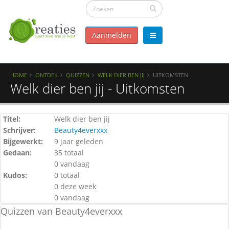
Aanmelden
HOME
ONTDEK
QUIZZEN
WELK DIER BEN JIJ
UITKOMSTEN
Welk dier ben jij - Uitkomsten
Titel:
Welk dier ben jij
Schrijver:
Beauty4everxxx
Bijgewerkt:
9 jaar geleden
Gedaan:
35 totaal
0 vandaag
Kudos:
0 totaal
0 deze week
0 vandaag
Quizzen van Beauty4everxxx