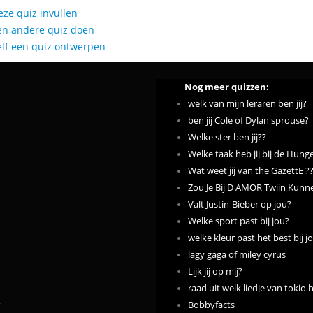
eze quiz invullen
en andere quiz doen
elf een quiz ontwerpen
Nog meer quizzen:
welk van mijn leraren ben jij?
ben jij Cole of Dylan sprouse?
Welke ster ben jij??
Welke taak heb jij bij de Hun
Wat weet jij van the GazettE ?
Zou Je Bij D AMOR Twiin Kun
Valt Justin-Bieber op jou?
Welke sport past bij jou?
welke kleur past het best bij j
lagy gaga of miley cyrus
Lijk jij op mij?
raad uit welk liedje van tokio 
?
Bobbyfacts