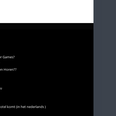
ger Games?
?
nen Horen??
ou
hotel komt (in het nederlands )