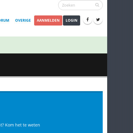
ORUM
OVERIGE
AANMELDEN
LOGIN
ent? Kom het te weten