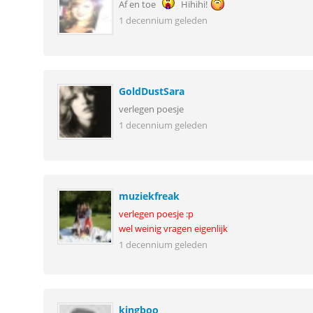
Af en toe
Hihihi!
1 decennium geleden
GoldDustSara
verlegen poesje
1 decennium geleden
muziekfreak
verlegen poesje :p
wel weinig vragen eigenlijk
1 decennium geleden
kingboo