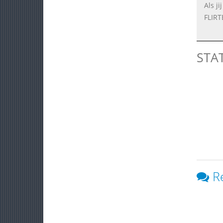
Als j
FLIR
STA
R