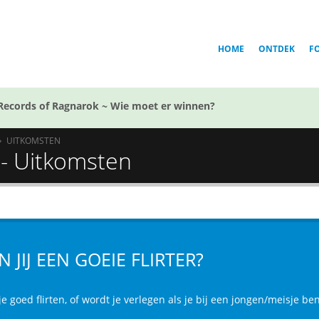
HOME
ONTDEK
F
Records of Ragnarok ~ Wie moet er winnen?
UITKOMSTEN
? - Uitkomsten
N JIJ EEN GOEIE FLIRTER?
e goed flirten, of wordt je verlegen als je bij een jongen/meisje b