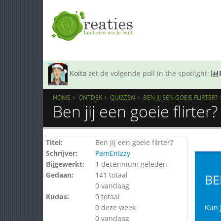
Koito
zet de volgende poll in the spotlight:
HOME
ONTDEK
QUIZZEN
BEN JIJ EEN GOEIE FLIRTER?
Ben jij een goeie flirter
Titel:
Ben jij een goeie flirter?
Schrijver:
PamEnIzzy
Bijgewerkt:
1 decennium geleden
Gedaan:
141 totaal
BE
0 vandaag
Kudos:
0 totaal
0 deze week
Kun j
0 vandaag