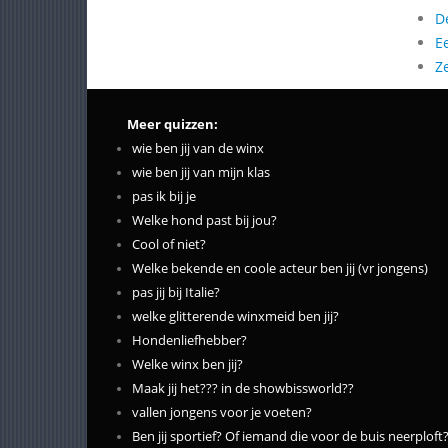
D
E
Z
Meer quizzen:
wie ben jij van de winx
wie ben jij van mijn klas
pas ik bij je
Welke hond past bij jou?
Cool of niet?
Welke bekende en coole acteur ben jij (vr jongens)
pas jij bij Italie?
welke glitterende winxmeid ben jij?
Hondenliefhebber?
Welke winx ben jij?
Maak jij het??? in de showbissworld??
vallen jongens voor je voeten?
Ben jij sportief? Of iemand die voor de buis neerploft