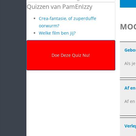
Quizzen van PamEnIzzy
Crea-fantasie, of zuperduffe
MOG
oorwurm?
Welke film ben jij?
Gebor
Als j
Af en 
Af en
Verle