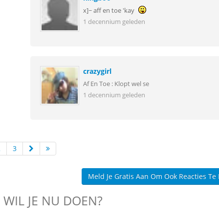
x]~ aff en toe 'kay
1 decennium geleden
crazygirl
Af En Toe : Klopt wel se
1 decennium geleden
2
3
Meld Je Gratis Aan Om Ook Reacties Te
 WIL JE NU DOEN?