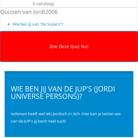
0 vandaag
Quizzen van Jordi2006
Wie ben jij van "De Supers"?
WIE BEN JIJ VAN DE JUP'S (JORDI
UNIVERSE PERSONS)?
Iedereen heeft wel iets Jordisch in zich. Hier kan je testen wie
van de JUP's jij bent! Veel suc6!