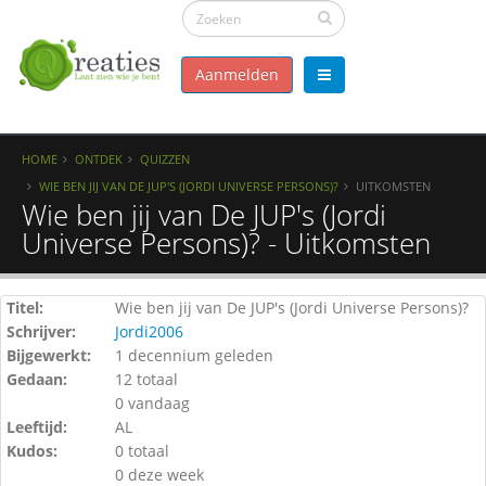
Aanmelden
HOME
ONTDEK
QUIZZEN
WIE BEN JIJ VAN DE JUP'S (JORDI UNIVERSE PERSONS)?
UITKOMSTEN
Wie ben jij van De JUP's (Jordi
Universe Persons)? - Uitkomsten
Titel:
Wie ben jij van De JUP's (Jordi Universe Persons)?
Schrijver:
Jordi2006
Bijgewerkt:
1 decennium geleden
Gedaan:
12 totaal
0 vandaag
Leeftijd:
AL
Kudos:
0 totaal
0 deze week