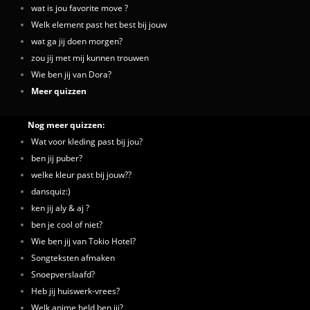
wat is jou favorite move ?
Welk element past het best bij jouw
wat ga jij doen morgen?
zou jij met mij kunnen trouwen
Wie ben jij van Dora?
Meer quizzen
Nog meer quizzen:
Wat voor kleding past bij jou?
ben jij puber?
welke kleur past bij jouw??
dansquiz:)
ken jij aly & aj ?
ben je cool of niet?
Wie ben jij van Tokio Hotel?
Songteksten afmaken
Snoepverslaafd?
Heb jij huiswerk-vrees?
Welk anime held ben jij?