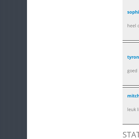
sophi
heel 
tyron
goed
mitch
leuk 
STA