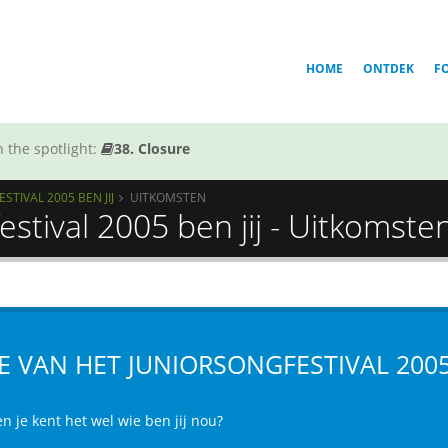
HOME
ONTDEK
F
 the spotlight:
38. Closure
STIVAL 2005 BEN JIJ
UITKOMSTEN
stival 2005 ben jij - Uitkomste
E VAN HET JUNIORSONGFESTIVAL 2005 
n je kent het wel wie ben jij nou?