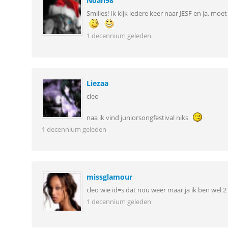
Noah98
Smilies! Ik kijk iedere keer naar JESF en ja, mo
1 decennium geleden
Liezaa
cleo
naa ik vind juniorsongfestival niks
1 decennium geleden
missglamour
cleo wie id=s dat nou weer maar ja ik ben wel 
1 decennium geleden