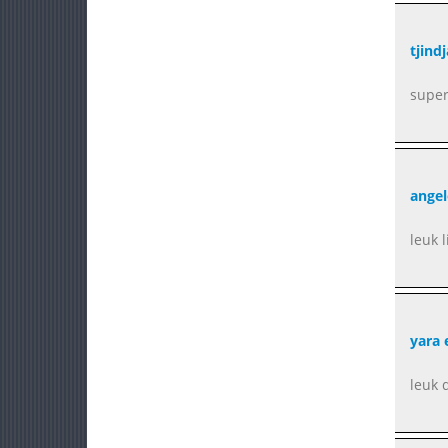
tjind
super
angel
leuk l
yara 
leuk 