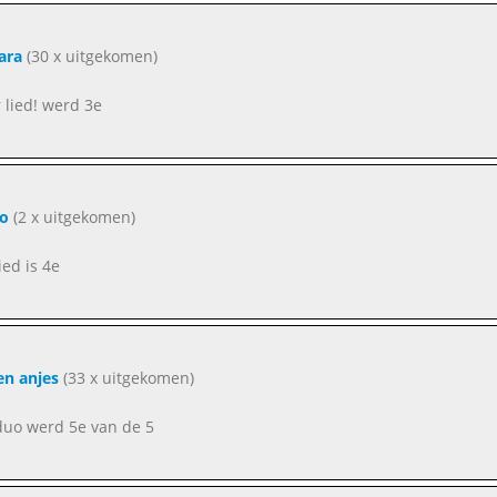
jara
(30 x uitgekomen)
 lied! werd 3e
o
(2 x uitgekomen)
ied is 4e
en anjes
(33 x uitgekomen)
duo werd 5e van de 5