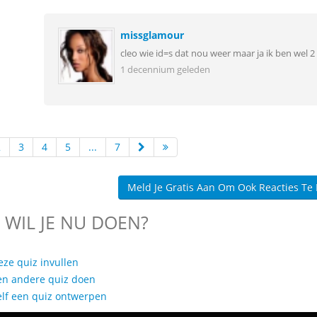
missglamour
cleo wie id=s dat nou weer maar ja ik ben wel 
1 decennium geleden
2
3
4
5
...
7
Meld Je Gratis Aan Om Ook Reacties Te
 WIL JE NU DOEN?
eze quiz invullen
en andere quiz doen
elf een quiz ontwerpen