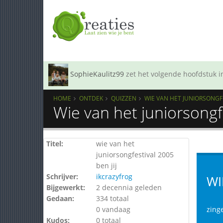
SophieKaulitz99
zet het volgende hoofdstuk in
HOME
ONTDEK
QUIZZEN
WIE VAN HET JUNIORSONGFE
Wie van het juniorsongfe
Titel:
wie van het
juniorsongfestival 2005
ben jij
Schrijver:
ikcrazyfrog
WI
Bijgewerkt:
2 decennia geleden
Gedaan:
334 totaal
0 vandaag
zinge
Kudos:
0 totaal