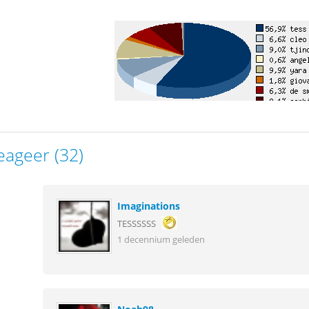
eageer (32)
Imaginations
TESSSSSS
1 decennium geleden