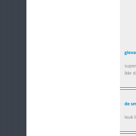
giova
super
lkkr 
de sm
leuk l