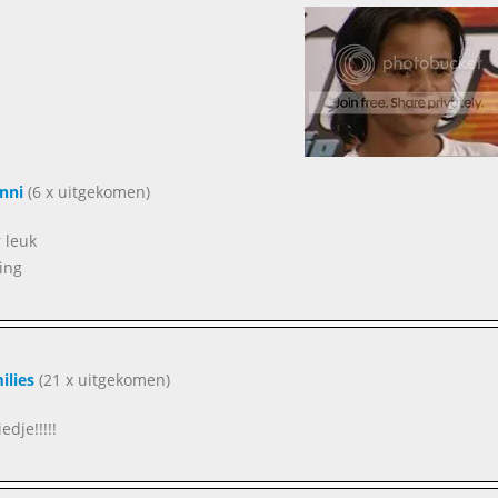
nni
(6 x uitgekomen)
 leuk
ding
ilies
(21 x uitgekomen)
iedje!!!!!