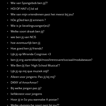
Wie van Spongebob ben jij??
HOI OF HAI? x'] lol xd
Wie van mijn vriendinnen past het meest bij jou?
hOe gOed ken JiJ eminem ?
Wie is je lievelingszanger(es)?
Welke soort draak ben jij?
wie ben jij van NCIS
hoe avontuurlijk ben jij
Hoe goed ken jij friends?
Lijk jij op Miranda Cosgrove <3
ben jij erg aantrekkelijk/mooi/intressant/sociaal/modubewust?
Wie Ben Jij Van 'High School Musical'?
Lijk jij op mij qua muziek stijl?
Alleen voor jongens: Pas jij bij mij?
DKNY of AmorAmor?
Bij welke jongen pas jij?
liefdestest voor jongens
Hoor jij in So you wannabe A postar?
Welke olympische sport past bij jou??