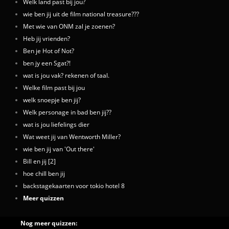
Welk land past bij jou?
wie ben jij uit de film national treasure???
Met wie van ONM zal je zoenen?
Heb jij vrienden?
Ben je Hot of Not?
ben jy een Sgat?!
wat is jou vak? rekenen of taal.
Welke film past bij jou
welk snoepje ben jij?
Welk personage in bad ben jij??
wat is jou liefelings dier
Wat weet jij van Wentworth Miller?
wie ben jij van 'Out there'
Bill en jij [2]
hoe chill ben jij
backstagekaarten voor tokio hotel 8
Meer quizzen
Nog meer quizzen: