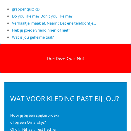
grappenquiz xD
Do you like me? Don't you like me?
Verhaaltje, maak af. Naam ; Dat ene telefoontje...
Heb jij goede vriendinnen of niet?
Wat is jou geheime taal?
WAT VOOR KLEDING PAST BIJ JOU?
Hoor jij bij een spijkerbroek?
of bij een Omarokje?
Of of... Njhaa... Test hethier