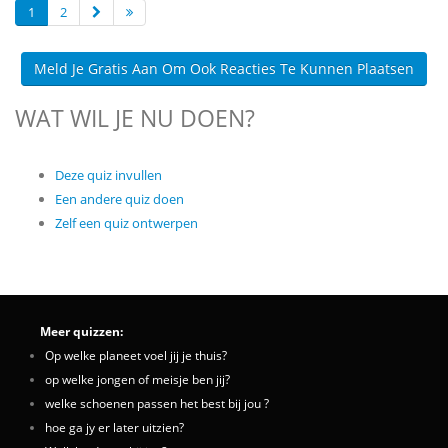
1
2
Meld Je Gratis Aan Om Ook Reacties Te Kunnen Plaatsen
WAT WIL JE NU DOEN?
Deze quiz invullen
Een andere quiz doen
Zelf een quiz ontwerpen
Meer quizzen:
Op welke planeet voel jij je thuis?
op welke jongen of meisje ben jij?
welke schoenen passen het best bij jou ?
hoe ga jy er later uitzien?