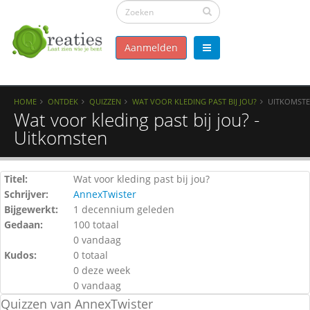
Aanmelden
HOME
ONTDEK
QUIZZEN
WAT VOOR KLEDING PAST BIJ JOU?
UITKOMST
Wat voor kleding past bij jou? -
Uitkomsten
Titel:
Wat voor kleding past bij jou?
Schrijver:
AnnexTwister
Bijgewerkt:
1 decennium geleden
Gedaan:
100 totaal
0 vandaag
Kudos:
0 totaal
0 deze week
0 vandaag
Quizzen van AnnexTwister