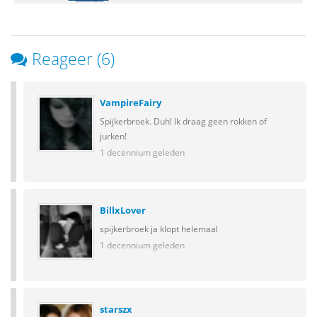
Reageer (6)
VampireFairy
Spijkerbroek. Duh! Ik draag geen rokken of
jurken!
1 decennium geleden
BillxLover
spijkerbroek ja klopt helemaal
1 decennium geleden
starszx