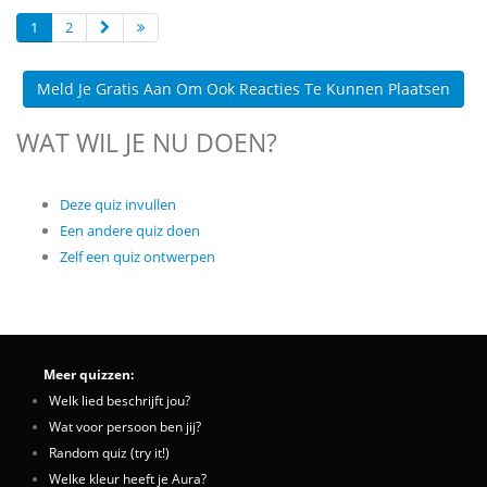
1
2
Meld Je Gratis Aan Om Ook Reacties Te Kunnen Plaatsen
WAT WIL JE NU DOEN?
Deze quiz invullen
Een andere quiz doen
Zelf een quiz ontwerpen
Meer quizzen:
Welk lied beschrijft jou?
Wat voor persoon ben jij?
Random quiz (try it!)
Welke kleur heeft je Aura?