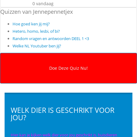
0 vandaag
Quizzen van Jennepennetjex
Hoe goed ken jij mij?
Hetero, homo, lesbi, of bi?
Random vragen en antwoorden DEEL 1 <3
Welke NL Youtuber ben jij?
WELK DIER IS GESCHRIKT VOOR
JOU?
Hier kan je kijken welk dier voor jou geschrikt is, huisdieren