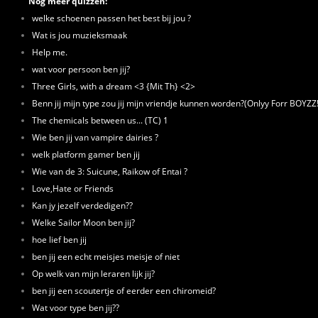
Nog meer quizzen:
welke schoenen passen het best bij jou ?
Wat is jou muzieksmaak
Help me.
wat voor persoon ben jij?
Three Girls, with a dream <3 {Mit Th} <2>
Benn jij mijn type zou jij mijn vriendje kunnen worden?(Onlyy Forr BOYZZ!
The chemicals between us... (TC) 1
Wie ben jij van vampire dairies ?
welk platform gamer ben jij
Wie van de 3: Suicune, Raikow of Entai ?
Love,Hate or Friends
Kan jy jezelf verdedigen??
Welke Sailor Moon ben jij?
hoe lief ben jij
ben jij een echt meisjes meisje of niet
Op welk van mijn leraren lijk jij?
ben jij een scoutertje of eerder een chiromeid?
Wat voor type ben jij??