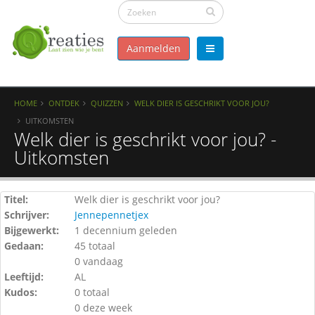
Aanmelden
HOME
ONTDEK
QUIZZEN
WELK DIER IS GESCHRIKT VOOR JOU?
UITKOMSTEN
Welk dier is geschrikt voor jou? -
Uitkomsten
Titel:
Welk dier is geschrikt voor jou?
Schrijver:
Jennepennetjex
Bijgewerkt:
1 decennium geleden
Gedaan:
45 totaal
0 vandaag
Leeftijd:
AL
Kudos:
0 totaal
0 deze week