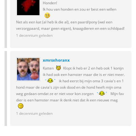
Honden!
Ik hou van honden en zou er best een willen
Net als een kat (al heb ik die al), een paard/pony (wel een
verzorgpaard, maar geen eigen), knaagdieren en een schildpad!
1 decennium geleden
xmrsxhoranx
Katten
Klopt ik heb er 2 en heb ook 1 konijn
ik had ook een hamster maar die is er niet meer.
ik had eerst bij mijn oma 3 cavia's en 1
hond maar de cavia's zijn ook dood en de hond heeft mijn oma
weg gedaan omdat ze er niet voor kon zorgen
Mijn fav
dier is een hamster maar ik denk niet dat ik een nieuwe mag
1 decennium geleden