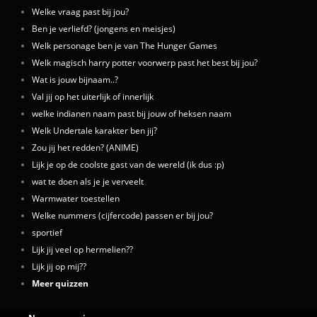
Welke vraag past bij jou?
Ben je verliefd? (jongens en meisjes)
Welk personage ben je van The Hunger Games
Welk magisch harry potter voorwerp past het best bij jou?
Wat is jouw bijnaam..?
Val jij op het uiterlijk of innerlijk
welke indianen naam past bij jouw of heksen naam
Welk Undertale karakter ben jij?
Zou jij het redden? (ANIME)
Lijk je op de coolste gast van de wereld (ik dus :p)
wat te doen als je je verveelt
Warmwater toestellen
Welke nummers (cijfercode) passen er bij jou?
sportief
Lijk jij veel op hermelien??
Lijk jij op mij??
Meer quizzen