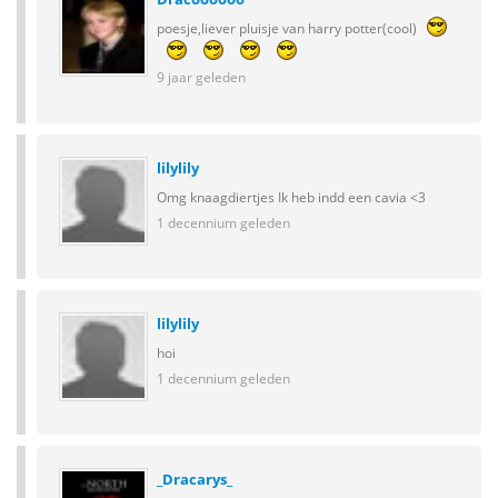
poesje,liever pluisje van harry potter(cool)
9 jaar geleden
lilylily
Omg knaagdiertjes
Ik heb indd een cavia <3
1 decennium geleden
lilylily
hoi
1 decennium geleden
_Dracarys_