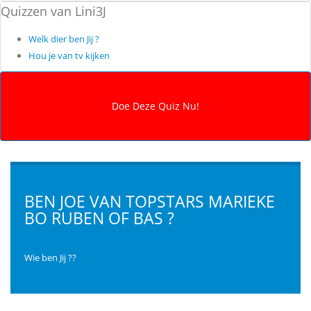
Quizzen van Lini3J
Welk dier ben Jij ?
Hou je van tv kijken
BEN JOE VAN TOPSTARS MARIEKE
BO RUBEN OF BAS ?
Wie ben Jij ??