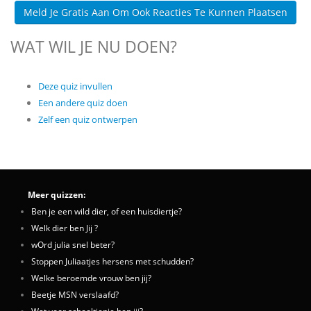
Meld Je Gratis Aan Om Ook Reacties Te Kunnen Plaatsen
WAT WIL JE NU DOEN?
Deze quiz invullen
Een andere quiz doen
Zelf een quiz ontwerpen
Meer quizzen:
Ben je een wild dier, of een huisdiertje?
Welk dier ben Jij ?
wOrd julia snel beter?
Stoppen Juliaatjes hersens met schudden?
Welke beroemde vrouw ben jij?
Beetje MSN verslaafd?