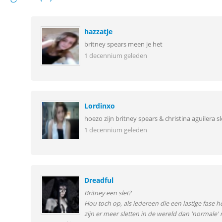
hazzatje
britney spears meen je het
1 decennium geleden
Lordinxo
hoezo zijn britney spears & christina aguilera 
1 decennium geleden
Dreadful
Britney een slet?
Hou toch op, als iedereen die een lastige fase
zijn er meer sletten in de wereld dan 'normal