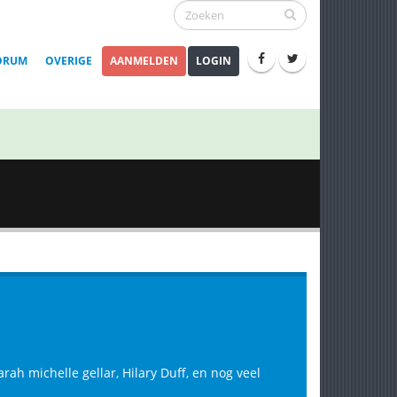
ORUM
OVERIGE
AANMELDEN
LOGIN
ah michelle gellar, Hilary Duff, en nog veel