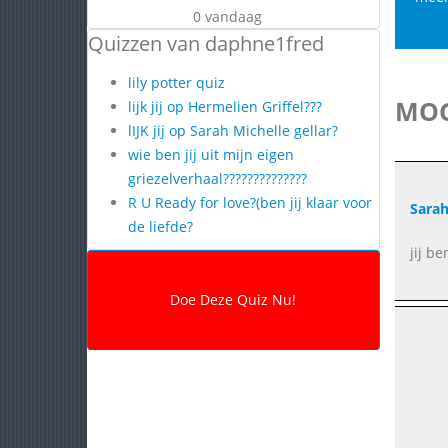
0 vandaag
Quizzen van daphne1fred
lily potter quiz
MOG
lijk jij op Hermelien Griffel???
lIJK jij op Sarah Michelle gellar?
wie ben jij uit mijn eigen
griezelverhaal??????????????
R U Ready for love?(ben jij klaar voor
Sarah
de liefde?
jij be