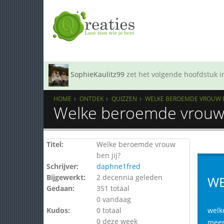
SophieKaulitz99
zet het volgende hoofdstuk in
HOME
ONTDEK
QUIZZEN
WELKE BEROEMDE VROUW BE
Welke beroemde vrouw b
Titel:
Welke beroemde vrouw
ben jij?
Schrijver:
daphne1fred
Bijgewerkt:
2 decennia geleden
WE
Gedaan:
351 totaal
0 vandaag
Kudos:
0 totaal
welke
0 deze week
meer