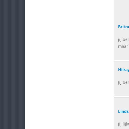
Britn
jij b
maar 
Hilra
Jij be
Linds
Jij li