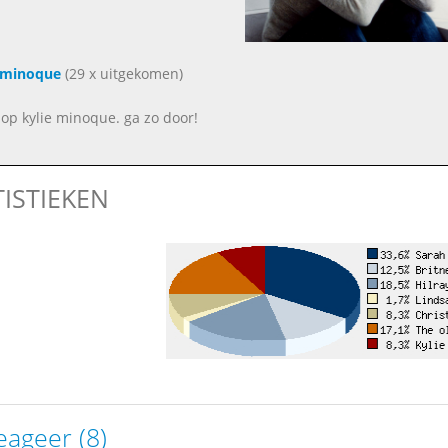
 minoque
(29 x uitgekomen)
jk op kylie minoque. ga zo door!
TISTIEKEN
eageer (8)