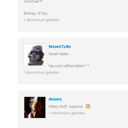
'normaal'?!
Britney <3 You
1 decennium geleden
MeantToBe
Sarah Gellar
hip cool zelfverzekert ^^
1 decennium geleden
deems
Hilary Duff , oepssss
1 decennium geleden