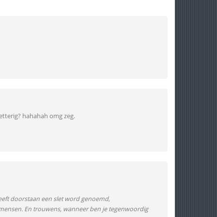
sletterig? hahahah omg zeg.
 heeft doorstaan een slet word genoemd,
e' mensen. En trouwens, wanneer ben je tegenwoordig