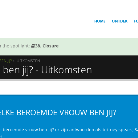
HOME
ONTDEK
F
 the spotlight:
38. Closure
N JIJ?
UITKOMSTEN
en jij? - Uitkomsten
LKE BEROEMDE VROUW BEN JIJ?
 beroemde vrouw ben jij? er zijn antwoorden als britney spears, Sar
!