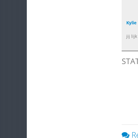
Kylie
jij li
STA
R