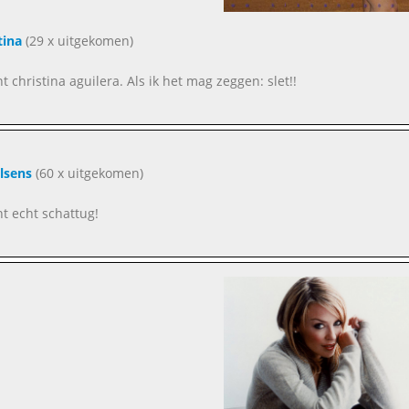
tina
(29 x uitgekomen)
nt christina aguilera. Als ik het mag zeggen: slet!!
lsens
(60 x uitgekomen)
nt echt schattug!