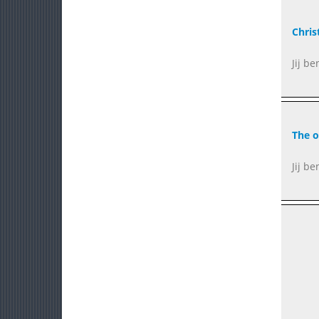
Chris
Jij be
The o
Jij be