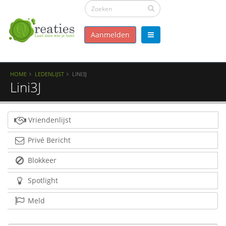
Aanmelden
HOME
LEDENLIJST
LINI3J
Lini3J
Vriendenlijst
Privé Bericht
Blokkeer
Spotlight
Meld