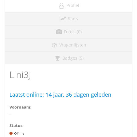
Profiel
Stats
Foto's (0)
Vragenlijsten
Badges (5)
Lini3J
Laatst online:
14 jaar, 36 dagen geleden
Voornaam:
-
Status: