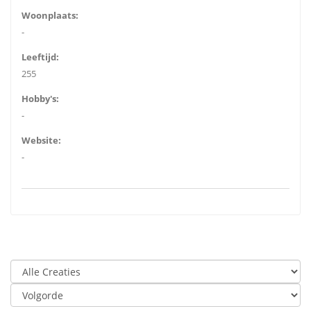
Woonplaats:
-
Leeftijd:
255
Hobby's:
-
Website:
-