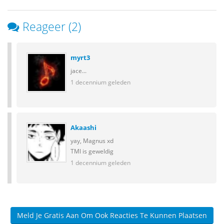
Reageer (2)
myrt3
jace...
1 decennium geleden
Akaashi
yay, Magnus xd
TMI is geweldig
1 decennium geleden
Meld Je Gratis Aan Om Ook Reacties Te Kunnen Plaatsen