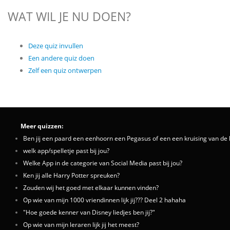
WAT WIL JE NU DOEN?
Deze quiz invullen
Een andere quiz doen
Zelf een quiz ontwerpen
Meer quizzen:
Ben jij een paard een eenhoorn een Pegasus of een een kruising van de 
welk app/spelletje past bij jou?
Welke App in de categorie van Social Media past bij jou?
Ken jij alle Harry Potter spreuken?
Zouden wij het goed met elkaar kunnen vinden?
Op wie van mijn 1000 vriendinnen lijk jij??? Deel 2 hahaha
"Hoe goede kenner van Disney liedjes ben jij?"
Op wie van mijn leraren lijk jij het meest?