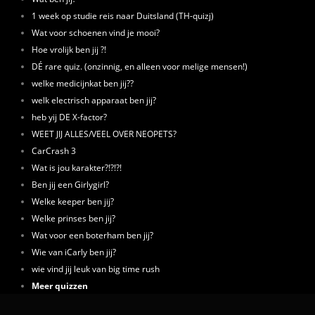
1 week op studie reis naar Duitsland (TH-quizj)
Wat voor schoenen vind je mooi?
Hoe vrolijk ben jij ?!
DÉ rare quiz. (onzinnig, en alleen voor melige mensen!)
welke medicijnkat ben jij??
welk electrisch apparaat ben jij?
heb yij DE X-factor?
WEET JIJ ALLES/VEEL OVER NEOPETS?
CarCrash 3
Wat is jou karakter?!?!?!
Ben jij een Girlygirl?
Welke keeper ben jij?
Welke prinses ben jij?
Wat voor een boterham ben jij?
Wie van iCarly ben jij?
wie vind jij leuk van big time rush
Meer quizzen