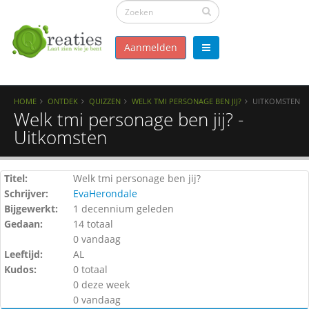
Aanmelden
HOME
ONTDEK
QUIZZEN
WELK TMI PERSONAGE BEN JIJ?
UITKOMSTEN
Welk tmi personage ben jij? -
Uitkomsten
Titel:
Welk tmi personage ben jij?
Schrijver:
EvaHerondale
Bijgewerkt:
1 decennium geleden
Gedaan:
14 totaal
0 vandaag
Leeftijd:
AL
Kudos:
0 totaal
0 deze week
0 vandaag