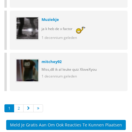
Muziekje
ja k heb de x factor
1 decennium geleden
mitchey92
Miss,d8 ik al leuke quiz XloveXyou
1 decennium geleden
1
2
Meld Je Gratis Aan Om Ook Reacties Te Kunnen Plaatsen