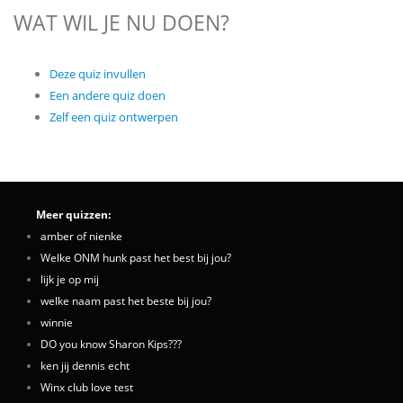
WAT WIL JE NU DOEN?
Deze quiz invullen
Een andere quiz doen
Zelf een quiz ontwerpen
Meer quizzen:
amber of nienke
Welke ONM hunk past het best bij jou?
lijk je op mij
welke naam past het beste bij jou?
winnie
DO you know Sharon Kips???
ken jij dennis echt
Winx club love test