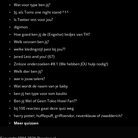
Wat voor type ben jij?
Jij, als Toms one night stand ^1^
Is Twitter iets voor jou?
digimon
Hoe goed ken jij de (Engelse) liedjes van TH?
Welk seizoen ben jij?
welke kledingstijl past bij jou??
Jared Leto and you! {67}
Zinloze onderzoeken #8.1 (We hebben JOU hulp nodig!)
Welk dier ben jij?
wat is jouw talent?
Wat wordt de naam van je baby
ben jij het type voor tom kaulitz
Ben jij Wel of Geen Tokio Hotel Fan??
bij 100 reacties gaat deze quiz weg
harry potter; hufflepuff, griffoendor, ravenklauw of zwadderich?
Meer quizzen
Copyright 2004-2026 Qreaties.nl