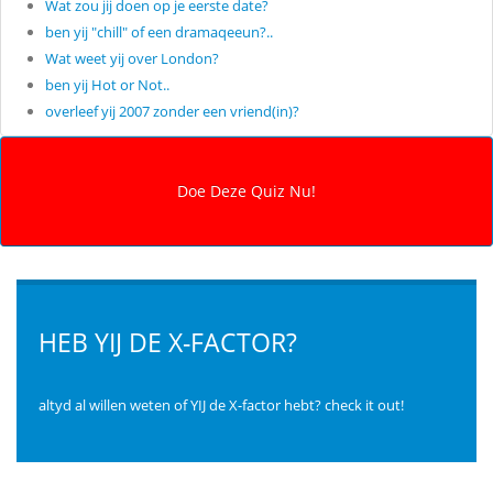
Wat zou jij doen op je eerste date?
ben yij "chill" of een dramaqeeun?..
Wat weet yij over London?
ben yij Hot or Not..
overleef yij 2007 zonder een vriend(in)?
HEB YIJ DE X-FACTOR?
altyd al willen weten of YIJ de X-factor hebt? check it out!