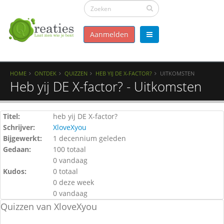
Aanmelden
HOME
ONTDEK
QUIZZEN
HEB YIJ DE X-FACTOR?
UITKOMSTEN
Heb yij DE X-factor? - Uitkomsten
Titel:
heb yij DE X-factor?
Schrijver:
XloveXyou
Bijgewerkt:
1 decennium geleden
Gedaan:
100 totaal
0 vandaag
Kudos:
0 totaal
0 deze week
0 vandaag
Quizzen van XloveXyou