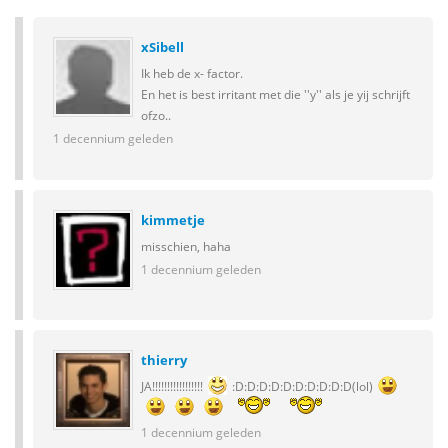
xSibell
Ik heb de x- factor.
En het is best irritant met die ''y'' als je yij schrijft
ofzo..
1 decennium geleden
kimmetje
misschien, haha
1 decennium geleden
thierry
JA!!!!!!!!!!!!!!!!!
:D:D:D:D:D:D:D:D:D:D(lol)
1 decennium geleden