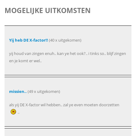
MOGELIJKE UITKOMSTEN
Yij heb DE X-factor!!
(40 x uitgekomen)
yij houd van zingen enuh.. kan ye het ook?.. i tinks so.. blijf zingen
en je komt er wel..
missien..
(49 x uitgekomen)
als yij DE X-factor wil hebben.. zal ye even moeten doorzetten
..