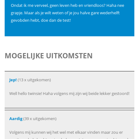
Ondat ik me verveel, geen leven heb en vriendloos? Haha nee
grapje. Maar als je wilt weten of je jou halve gare wederhelft
gevobden hebt, doe dan de test!
MOGELIJKE UITKOMSTEN
Jep!
(13 x uitgekomen)
Well hello twinsie! Haha volgens mij zijn wij beide lekker gestoord!
Aardig
(39 x uitgekomen)
Volgens mij kunnen wij het wel met elkaar vinden maar zou er