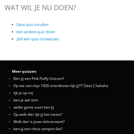
WAT WIL JE NU DOEN?
Deze quiz invullen
Een andere quiz doen
Zelf een quiz ontwerpen
Meer quizzen:
Ben jij een Pink Fluffy Unicorn?
Op wie van mijn 1000 vriendinnen lijk jij??? Deel 2 hahaha
lijk je op mij
ben je wel slim
welke game soort ben jij
Op welk dier lijk jij het meest?
Welk dier is jouw zielsverwant?
ben jij een chica vampiro fan?