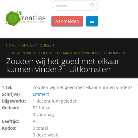
Aanmelden
HOME
ONTDEK
QUIZZEN
ZOUDEN WIJ HET GOED MET ELKAAR KUNNEN VINDEN?
UITKOMSTEN
Zouden wij het goed met elkaar
kunnen vinden? - Uitkomsten
Titel:
Zouden wij het goed met elkaar kunnen vinden?
Schrijver:
Emmert
Bijgewerkt:
1 decennium geleden
Gedaan:
52 totaal
0 vandaag
Leeftijd:
AL
Kudos:
0 totaal
0 deze week