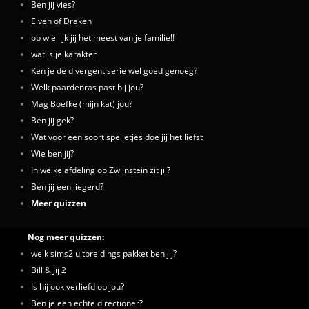
Ben jij vies?
Elven of Draken
op wie lijk jij het meest van je familie!!
wat is je karakter
Ken je de divergent serie wel goed genoeg?
Welk paardenras past bij jou?
Mag Boefke (mijn kat) jou?
Ben jij gek?
Wat voor een soort spelletjes doe jij het liefst
Wie ben jij?
In welke afdeling op Zwijnstein zit jij?
Ben jij een liegerd?
Meer quizzen
Nog meer quizzen:
welk sims2 uitbreidings pakket ben jij?
Bill & Jij 2
Is hij ook verliefd op jou?
Ben je een echte directioner?