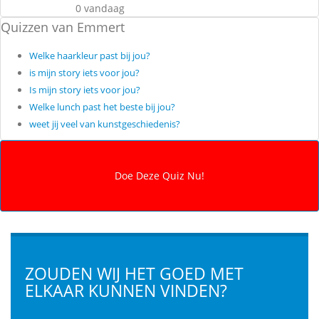
0 vandaag
Quizzen van Emmert
Welke haarkleur past bij jou?
is mijn story iets voor jou?
Is mijn story iets voor jou?
Welke lunch past het beste bij jou?
weet jij veel van kunstgeschiedenis?
ZOUDEN WIJ HET GOED MET
ELKAAR KUNNEN VINDEN?