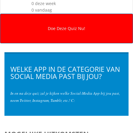
0 deze week
0 vandaag
WELKE APP IN DE CATEGORIE VAN
SOCIAL MEDIA PAST BIJ JOU?
In en na deze quiz zal je kijken welke Social-Media App bij jou past,
neem Twitter, Instagram, Tumblr, etc.! C: