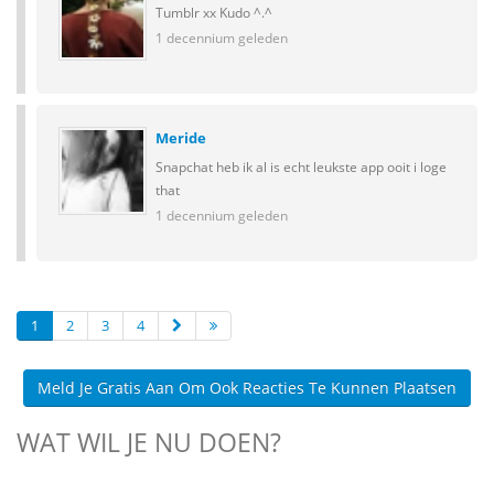
Tumblr xx Kudo ^.^
1 decennium geleden
Meride
Snapchat heb ik al is echt leukste app ooit i loge
that
1 decennium geleden
1
2
3
4
Meld Je Gratis Aan Om Ook Reacties Te Kunnen Plaatsen
WAT WIL JE NU DOEN?