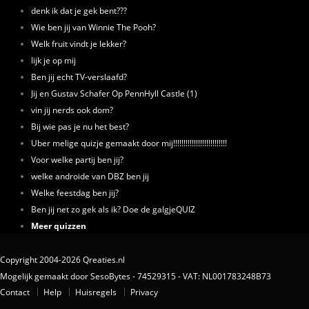
denk ik dat je gek bent???
Wie ben jij van Winnie The Pooh?
Welk fruit vindt je lekker?
lijk je op mij
Ben jij echt TV-verslaafd?
Jij en Gustav Schafer Op PennHyll Castle (1)
vin jij nerds ook dom?
Bij wie pas je nu het best?
Uber melige quizje gemaakt door mij!!!!!!!!!!!!!!!!!!!!!!!!!!
Voor welke partij ben jij?
welke androide van DBZ ben jij
Welke feestdag ben jij?
Ben jij net zo gek als ik? Doe de galgjeQUIZ
Meer quizzen
Copyright 2004-2026 Qreaties.nl
Mogelijk gemaakt door SesoBytes - 74529315 - VAT: NL001783248B73
Contact
Help
Huisregels
Privacy