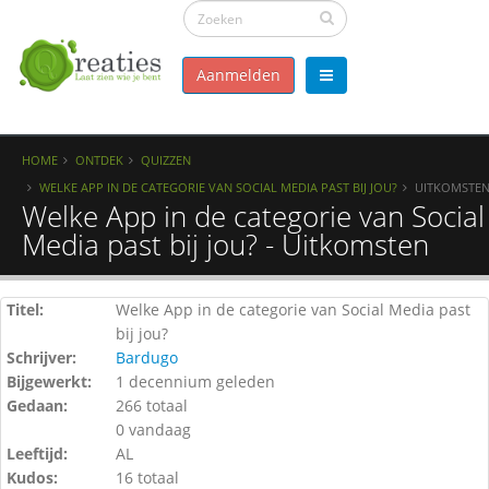
Aanmelden
HOME
ONTDEK
QUIZZEN
WELKE APP IN DE CATEGORIE VAN SOCIAL MEDIA PAST BIJ JOU?
UITKOMSTE
Welke App in de categorie van Social
Media past bij jou? - Uitkomsten
Titel:
Welke App in de categorie van Social Media past
bij jou?
Schrijver:
Bardugo
Bijgewerkt:
1 decennium geleden
Gedaan:
266 totaal
0 vandaag
Leeftijd:
AL
Kudos:
16 totaal