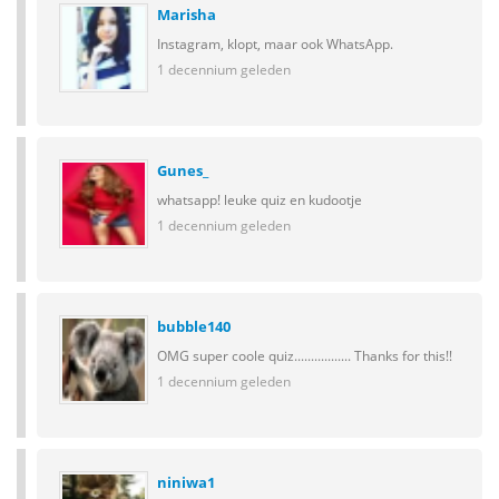
Marisha
Instagram, klopt, maar ook WhatsApp.
1 decennium geleden
Gunes_
whatsapp! leuke quiz en kudootje
1 decennium geleden
bubble140
OMG super coole quiz................. Thanks for this!!
1 decennium geleden
niniwa1