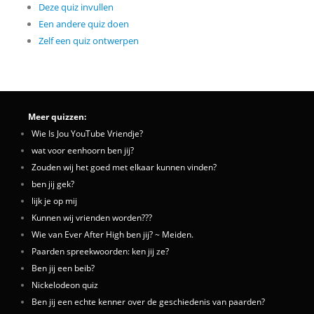
Deze quiz invullen
Een andere quiz doen
Zelf een quiz ontwerpen
Meer quizzen:
Wie Is Jou YouTube Vriendje?
wat voor eenhoorn ben jij?
Zouden wij het goed met elkaar kunnen vinden?
ben jij gek?
lijk je op mij
Kunnen wij vrienden worden???
Wie van Ever After High ben jij? ~ Meiden.
Paarden spreekwoorden: ken jij ze?
Ben jij een beib?
Nickelodeon quiz
Ben jij een echte kenner over de geschiedenis van paarden?