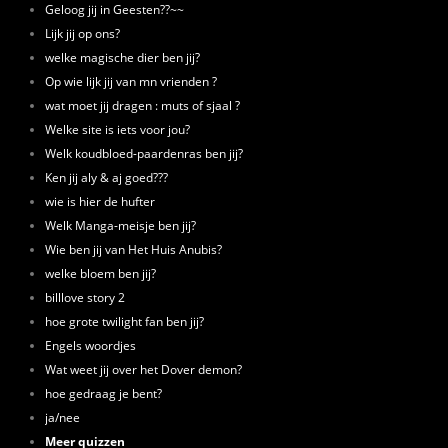
Geloog jij in Geesten??~~
Lijk jij op ons?
welke magische dier ben jij?
Op wie lijk jij van mn vrienden ?
wat moet jij dragen : muts of sjaal ?
Welke site is iets voor jou?
Welk koudbloed-paardenras ben jij?
Ken jij aly & aj goed???
wie is hier de hufter
Welk Manga-meisje ben jij?
Wie ben jij van Het Huis Anubis?
welke bloem ben jij?
billlove story 2
hoe grote twilight fan ben jij?
Engels woordjes
Wat weet jij over het Dover demon?
hoe gedraag je bent?
ja/nee
Meer quizzen