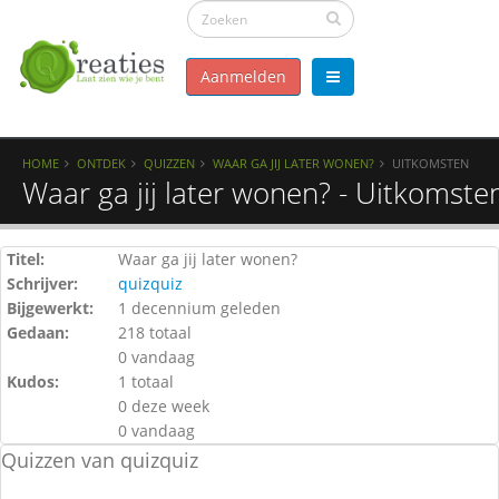
Aanmelden
HOME
ONTDEK
QUIZZEN
WAAR GA JIJ LATER WONEN?
UITKOMSTEN
Waar ga jij later wonen? - Uitkomste
Titel:
Waar ga jij later wonen?
Schrijver:
quizquiz
Bijgewerkt:
1 decennium geleden
Gedaan:
218 totaal
0 vandaag
Kudos:
1 totaal
0 deze week
0 vandaag
Quizzen van quizquiz