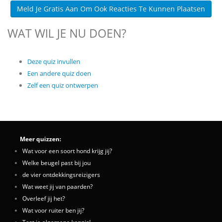
Meld Je Gratis Aan Om Ook Reacties Te Kunnen Plaatsen
WAT WIL JE NU DOEN?
Deze quiz invullen
Een andere quiz doen
Zelf een quiz ontwerpen
Meer quizzen:
Wat voor een soort hond krijg jij?
Welke beugel past bij jou
de vier ontdekkingsreizigers
Wat weet jij van paarden?
Overleef jij het?
Wat voor ruiter ben jij?