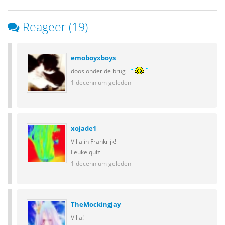
Reageer (19)
emoboyxboys
doos onder de brug
1 decennium geleden
xojade1
Villa in Frankrijk!
Leuke quiz
1 decennium geleden
TheMockingjay
Villa!