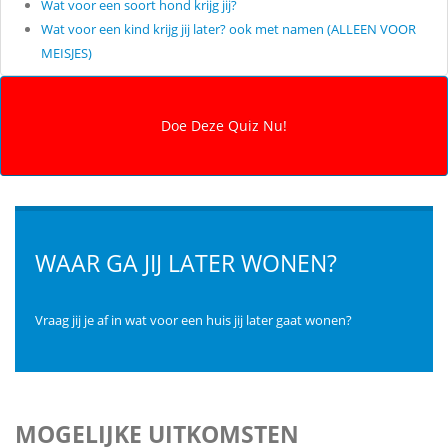
Wat voor een soort hond krijg jij?
Wat voor een kind krijg jij later? ook met namen (ALLEEN VOOR
MEISJES)
WAAR GA JIJ LATER WONEN?
Vraag jij je af in wat voor een huis jij later gaat wonen?
MOGELIJKE UITKOMSTEN