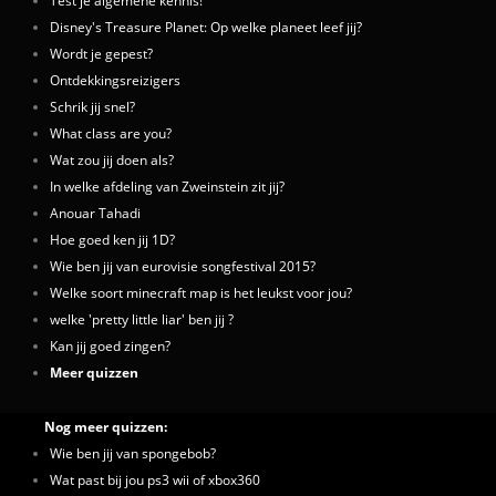
Test je algemene kennis!
Disney's Treasure Planet: Op welke planeet leef jij?
Wordt je gepest?
Ontdekkingsreizigers
Schrik jij snel?
What class are you?
Wat zou jij doen als?
In welke afdeling van Zweinstein zit jij?
Anouar Tahadi
Hoe goed ken jij 1D?
Wie ben jij van eurovisie songfestival 2015?
Welke soort minecraft map is het leukst voor jou?
welke 'pretty little liar' ben jij ?
Kan jij goed zingen?
Meer quizzen
Nog meer quizzen:
Wie ben jij van spongebob?
Wat past bij jou ps3 wii of xbox360