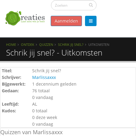
Aanmelden
HOME
ONTDEK
QUIZZEN
SCHRIK JIJ SNEL?
UITKOMSTEN
Schrik jij snel? - Uitkomsten
Titel:
Schrik jij snel?
Schrijver:
Marlissaxxx
Bijgewerkt:
1 decennium geleden
Gedaan:
76 totaal
0 vandaag
Leeftijd:
AL
Kudos:
0 totaal
0 deze week
0 vandaag
Quizzen van Marlissaxxx