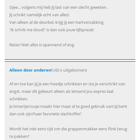
Ojee... volgens mij heb jij last van een slecht geweten.
Jij schrikt namelijk echt van alles!
Van alleen al de deurbel, krijg jij een hartverzakking.
'Ik schrik me dood!' is dan ook jouw lijfspreuk!
Relax! Niet alles is spannend of eng.
Alleen door anderen!
(43 x uitgekomen)
Af en toe kan jij je een hoedje schrikken en sta je verschrikt van
angst, maar dit gebeurt alleen als iemand jou expres laat
schrikken.
Je broertje/zusje maakt hier maar al te goed gebruik van! Jij bent
dan ook zijn/haar favoriete slachtoffer!
Wordt het niet eens tijd om die grappenmakker eens flink terug
te pakken?