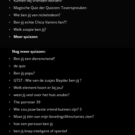
Kunnen wij vrienden worden?
Magische Quiz der Quizzen: Toverspreuken
Wie ben jij van nickelodeon?
Ben jij echte Chica Vamiro fan??
Welk zoopie ben jij?
Meer quizzen
Nog meer quizzen:
Ben jij een dierenvriend?
de quiz
Ben jij popu?
GTST : Wie van de zusjes Baydar ben jij ?
Welk element hoort er bij jou?
weet jij veel over het huis anubis?
The pornstar 39
Wie zou jouw beste vriend kunnen zijn? 3
Moet jij één van mijn lievelingsfilms/series zien?
hoe een persoon ben jij
ben jij knap inteligent of sportief