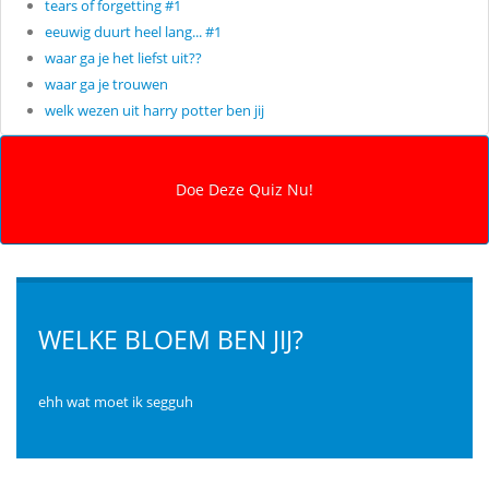
tears of forgetting #1
eeuwig duurt heel lang... #1
waar ga je het liefst uit??
waar ga je trouwen
welk wezen uit harry potter ben jij
WELKE BLOEM BEN JIJ?
ehh wat moet ik segguh