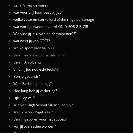
Iss hij/zij eg de ware?
wat voor stijl haar past bij jou?
welke vette en sterke lord of the rings personage
wat word je tweede naam? ONLY FOR GIRLZ!!!
Wie vind jij leuk van de Kampioenen???
wat weet jij van GTST?
Welke sport past bij jouu?
Ben jij een ijdeltuit net als mij??
Ben Jij ArroGant?
Vind hij jou nou echt leuk???
Ben je gezond??
Welk Rashondje ben jij?
Hoe lang heb jij verkering?
Lijk jij op mij?
Wie van High School Musical ben jy?
Wat is je 'durf'-gehalte ?
Ben jij geboren voor het succes?
kun jij overreden worden?