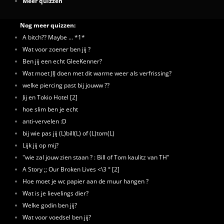
Meer quizzen
Nog meer quizzen:
A bitch?? Maybe ... *1*
Wat voor zoener ben jij ?
Ben jij een echt GleeKenner?
Wat moet JIJ doen met dit warme weer als verfrissing?
welke piercing past bij jouww ??
Jij en Tokio Hotel [2]
hoe slim ben je echt
anti-vervelen :D
bij wie pas jij (L)bill(L) of (L)tom(L)
Lijk jij op mij?
"wie zal jouw zien staan ? : Bill of Tom kaulitz van TH"
A Story ;; Our Broken Lives <\3 ° [2]
Hoe moet je wc papier aan de muur hangen ?
Wat is je lievelings dier?
Welke godin ben jij?
Wat voor voedsel ben jij?