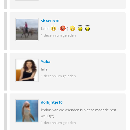
SharOn30
Lelie!
:
)
1 decennium geleden
Yuka
lelie
1 decennium geleden
dolfijntje10
krokus van die vrienden is niet zo maar de rest
wel:D(Y)
1 decennium geleden