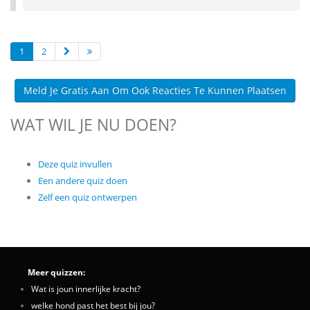
1
2
Meld Je Gratis Aan Om Ook Reacties Te Kunnen Plaatsen
WAT WIL JE NU DOEN?
Deze quiz invullen
Een andere quiz doen
Zelf een quiz ontwerpen
Meer quizzen:
Wat is joun innerlijke kracht?
welke hond past het best bij jou?