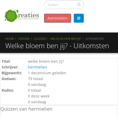
Aanmelden
HOME
ONTDEK
QUIZZEN
WELKE BLOEM BEN JIJ?
UITKOMSTEN
Welke bloem ben jij? - Uitkomsten
Titel:
welke bloem ben jij?
Schrijver:
hermielien
Bijgewerkt:
1 decennium geleden
Gedaan:
79 totaal
0 vandaag
Kudos:
0 totaal
0 deze week
0 vandaag
Quizzen van hermielien