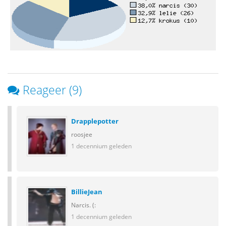
Reageer (9)
Drapplepotter
roosjee
1 decennium geleden
BillieJean
Narcis. (:
1 decennium geleden