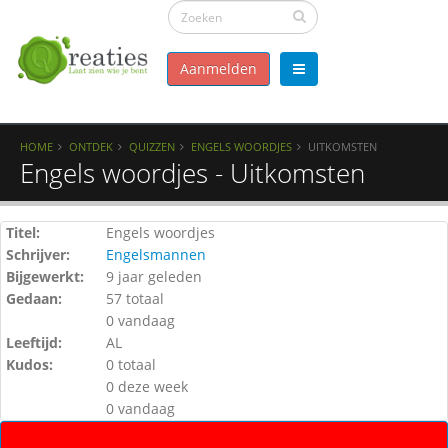
Aanmelden
HOME
ONTDEK
QUIZZEN
ENGELS WOORDJES
UITKOMSTEN
Engels woordjes - Uitkomsten
Titel:
Engels woordjes
Schrijver:
Engelsmannen
Bijgewerkt:
9 jaar geleden
Gedaan:
57 totaal
0 vandaag
Leeftijd:
AL
Kudos:
0 totaal
0 deze week
0 vandaag