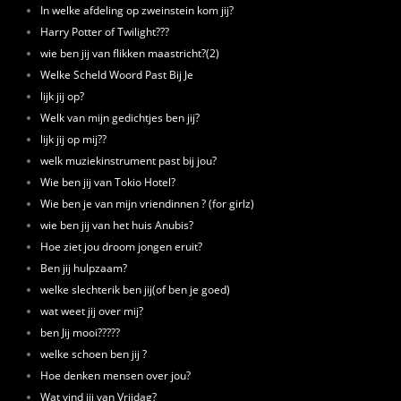
In welke afdeling op zweinstein kom jij?
Harry Potter of Twilight???
wie ben jij van flikken maastricht?(2)
Welke Scheld Woord Past Bij Je
lijk jij op?
Welk van mijn gedichtjes ben jij?
lijk jij op mij??
welk muziekinstrument past bij jou?
Wie ben jij van Tokio Hotel?
Wie ben je van mijn vriendinnen ? (for girlz)
wie ben jij van het huis Anubis?
Hoe ziet jou droom jongen eruit?
Ben jij hulpzaam?
welke slechterik ben jij(of ben je goed)
wat weet jij over mij?
ben Jij mooi?????
welke schoen ben jij ?
Hoe denken mensen over jou?
Wat vind jij van Vrijdag?