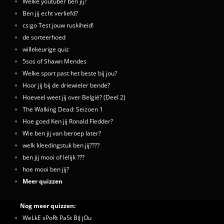
Welke youtuber ben jij?
Ben jij echt verliefd?
cs:go Test jouw ruskiheid!
de sorteerhoed
willekeurige quiz
5sos of Shawn Mendes
Welke sport past het beste bij jou?
Hoor jij bij de driewieler bende?
Hoeveel weet jij over België? (Deel 2)
The Walking Dead: Seizoen 1
Hoe goed Ken jij Ronald Fledder?
Wie ben jij van beroep later?
welk kleedingstuk ben jij????
ben jij mooi of lelijk ???
hoe mooi ben jij?
Meer quizzen
Nog meer quizzen:
WeLkE sPoRt PaSt BiJ jOu