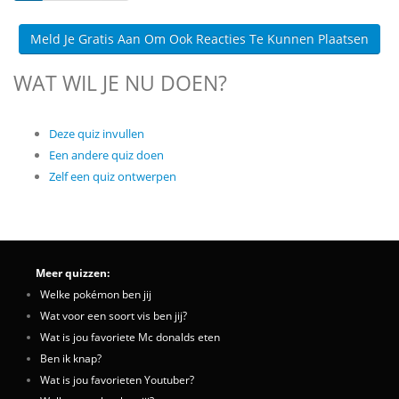
Meld Je Gratis Aan Om Ook Reacties Te Kunnen Plaatsen
WAT WIL JE NU DOEN?
Deze quiz invullen
Een andere quiz doen
Zelf een quiz ontwerpen
Meer quizzen:
Welke pokémon ben jij
Wat voor een soort vis ben jij?
Wat is jou favoriete Mc donalds eten
Ben ik knap?
Wat is jou favorieten Youtuber?