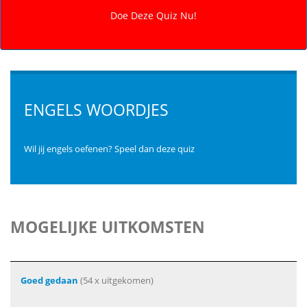
ENGELS WOORDJES
Wil jij engels oefenen? Speel dan deze quiz
MOGELIJKE UITKOMSTEN
Goed gedaan
(54 x uitgekomen)