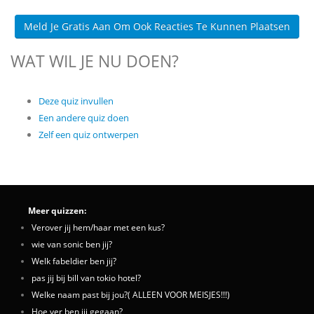
Meld Je Gratis Aan Om Ook Reacties Te Kunnen Plaatsen
WAT WIL JE NU DOEN?
Deze quiz invullen
Een andere quiz doen
Zelf een quiz ontwerpen
Meer quizzen:
Verover jij hem/haar met een kus?
wie van sonic ben jij?
Welk fabeldier ben jij?
pas jij bij bill van tokio hotel?
Welke naam past bij jou?( ALLEEN VOOR MEISJES!!!)
Hoe ver ben jij gegaan?