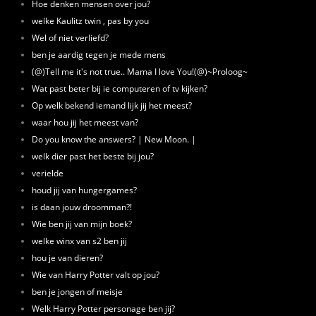
Hoe denken mensen over jou?
welke Kaulitz twin , pas by you
Wel of niet verliefd?
ben je aardig tegen je mede mens
(@)Tell me it's not true.. Mama I love You!(@)~Proloog~
Wat past beter bij ie computeren of tv kijken?
Op welk bekend iemand lijk jij het meest?
waar hou jij het meest van?
Do you know the answers? | New Moon. |
welk dier past het beste bij jou?
verielde
houd jij van hungergames?
is daan jouw droomman?!
Wie ben jij van mijn boek?
welke winx van s2 ben jij
hou je van dieren?
Wie van Harry Potter valt op jou?
ben je jongen of meisje
Welk Harry Potter personage ben jij?