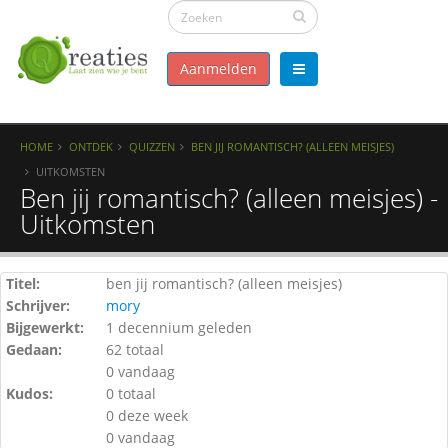
Aanmelden
HOME
ONTDEK
QUIZZEN
BEN JIJ ROMANTISCH? (ALLEEN MEISJES)
UITKOMSTEN
Ben jij romantisch? (alleen meisjes) -
Uitkomsten
Titel:
ben jij romantisch? (alleen meisjes)
Schrijver:
mory
Bijgewerkt:
1 decennium geleden
Gedaan:
62 totaal
0 vandaag
Kudos:
0 totaal
0 deze week
0 vandaag