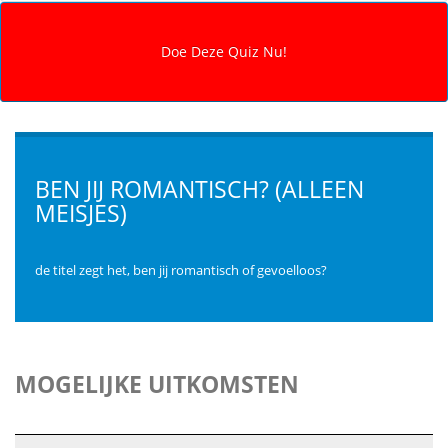
BEN JIJ ROMANTISCH? (ALLEEN
MEISJES)
de titel zegt het, ben jij romantisch of gevoelloos?
MOGELIJKE UITKOMSTEN