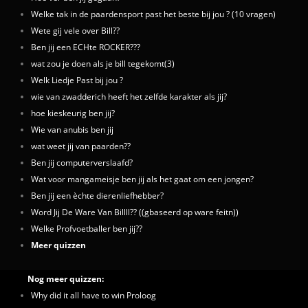
Welke tak in de paardensport past het beste bij jou ? (10 vragen)
Wete gij vele over Bill??
Ben jij een ECHte ROCKER???
wat zou je doen als je bill tegekomt(3)
Welk Liedje Past bij jou ?
wie van zwadderich heeft het zelfde karakter als jij?
hoe kieskeurig ben jij?
Wie van anubis ben jij
wat weet jij van paarden??
Ben jij computerverslaafd?
Wat voor mangameisje ben jij als het gaat om een jongen?
Ben jij een èchte dierenliefhebber?
Word Jij De Ware Van Billll?? ((gbaseerd op ware feitn))
Welke Profvoetballer ben jij??
Meer quizzen
Nog meer quizzen:
Why did it all have to win Proloog