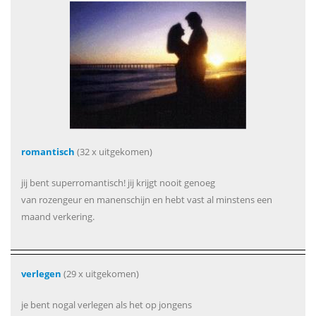
romantisch
(32 x uitgekomen)
jij bent superromantisch! jij krijgt nooit genoeg
van rozengeur en manenschijn en hebt vast al minstens een
maand verkering.
verlegen
(29 x uitgekomen)
je bent nogal verlegen als het op jongens