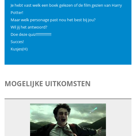
Je hebt vast welk een boek gelezen of de film gezien van Harry
Potter!
Maar welk personage past nou het best bij jou?
Wil jij het antwoord?
Doe deze quiz!!!!!!!!!!!!!!!!!
Succes!
Kusjes(H)
MOGELIJKE UITKOMSTEN