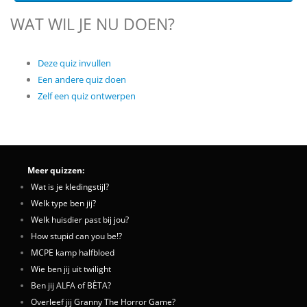
WAT WIL JE NU DOEN?
Deze quiz invullen
Een andere quiz doen
Zelf een quiz ontwerpen
Meer quizzen:
Wat is je kledingstijl?
Welk type ben jij?
Welk huisdier past bij jou?
How stupid can you be!?
MCPE kamp halfbloed
Wie ben jij uit twilight
Ben jij ALFA of BÈTA?
Overleef jij Granny The Horror Game?