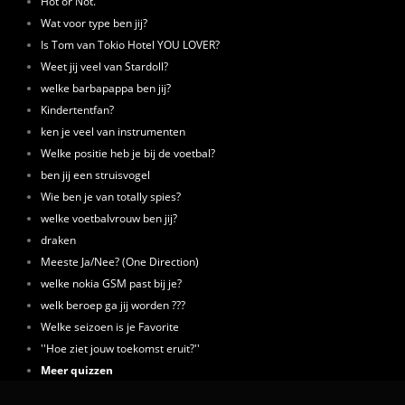
Hot or Not.
Wat voor type ben jij?
Is Tom van Tokio Hotel YOU LOVER?
Weet jij veel van Stardoll?
welke barbapappa ben jij?
Kindertentfan?
ken je veel van instrumenten
Welke positie heb je bij de voetbal?
ben jij een struisvogel
Wie ben je van totally spies?
welke voetbalvrouw ben jij?
draken
Meeste Ja/Nee? (One Direction)
welke nokia GSM past bij je?
welk beroep ga jij worden ???
Welke seizoen is je Favorite
''Hoe ziet jouw toekomst eruit?''
Meer quizzen