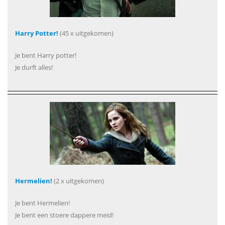
Harry Potter!
(45 x uitgekomen)
Je bent Harry potter!
Je durft alles!
Hermelien!
(2 x uitgekomen)
Je bent Hermelien!
Je bent een stoere dappere meid!