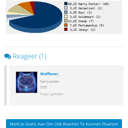
Reageer (1)
Wolflover_
harry potter
!!!!!!!!
8 jaar geleden
Meld Je Gratis Aan Om Ook Reacties Te Kunnen Plaatsen