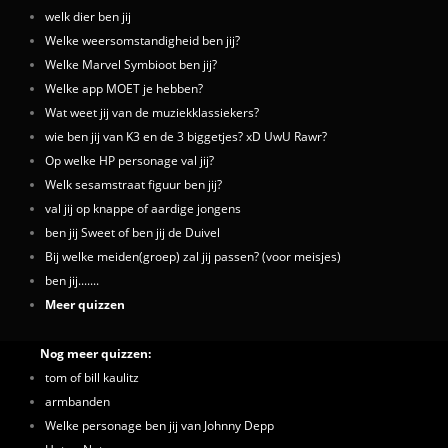
welk dier ben jij
Welke weersomstandigheid ben jij?
Welke Marvel Symbioot ben jij?
Welke app MOET je hebben?
Wat weet jij van de muziekklassiekers?
wie ben jij van K3 en de 3 biggetjes? xD UwU Rawr?
Op welke HP personage val jij?
Welk sesamstraat figuur ben jij?
val jij op knappe of aardige jongens
ben jij Sweet of ben jij de Duivel
Bij welke meiden(groep) zal jij passen? (voor meisjes)
ben jij.......
Meer quizzen
Nog meer quizzen:
tom of bill kaulitz
armbanden
Welke personage ben jij van Johnny Depp