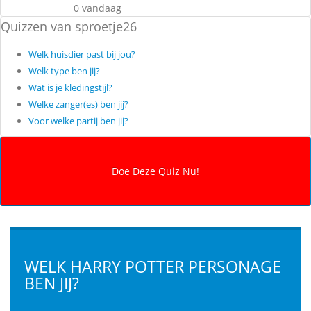
0 vandaag
Quizzen van sproetje26
Welk huisdier past bij jou?
Welk type ben jij?
Wat is je kledingstijl?
Welke zanger(es) ben jij?
Voor welke partij ben jij?
WELK HARRY POTTER PERSONAGE
BEN JIJ?