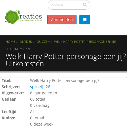
Aanmelden
HOME
ONTDEK
QUIZZEN
WELK HARRY POTTER PERSONAGE BEN JIJ?
UITKOMSTEN
Welk Harry Potter personage ben jij? 
Uitkomsten
Titel:
Welk Harry Potter personage ben jij?
Schrijver:
sproetje26
Bijgewerkt:
8 jaar geleden
Gedaan:
66 totaal
0 vandaag
Leeftijd:
AL
Kudos:
0 totaal
0 deze week