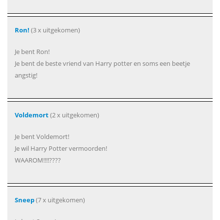
Ron!
(3 x uitgekomen)
Je bent Ron!
Je bent de beste vriend van Harry potter en soms een beetje
angstig!
Voldemort
(2 x uitgekomen)
Je bent Voldemort!
Je wil Harry Potter vermoorden!
WAAROM!!!!????
Sneep
(7 x uitgekomen)