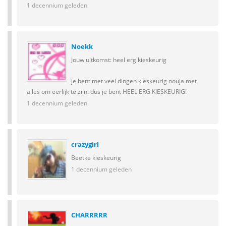
1 decennium geleden
Noekk
Jouw uitkomst: heel erg kieskeurig
je bent met veel dingen kieskeurig nouja met
alles om eerlijk te zijn. dus je bent HEEL ERG KIESKEURIG!
1 decennium geleden
crazygirl
Beetke kieskeurig
1 decennium geleden
CHARRRRR