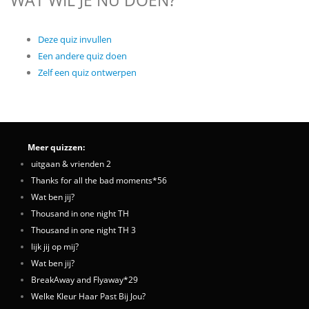
WAT WIL JE NU DOEN?
Deze quiz invullen
Een andere quiz doen
Zelf een quiz ontwerpen
Meer quizzen:
uitgaan & vrienden 2
Thanks for all the bad moments*56
Wat ben jij?
Thousand in one night TH
Thousand in one night TH 3
lijk jij op mij?
Wat ben jij?
BreakAway and Flyaway*29
Welke Kleur Haar Past Bij Jou?