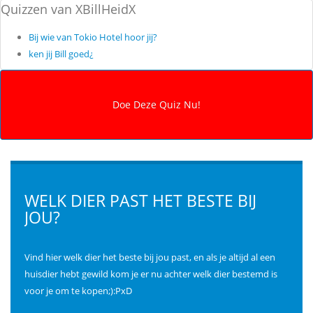
Quizzen van XBillHeidX
Bij wie van Tokio Hotel hoor jij?
ken jij Bill goed¿
WELK DIER PAST HET BESTE BIJ
JOU?
Vind hier welk dier het beste bij jou past, en als je altijd al een
huisdier hebt gewild kom je er nu achter welk dier bestemd is
voor je om te kopen;):PxD