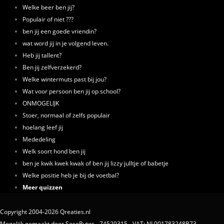
Welke beer ben jij?
Populair of niet ???
ben jij een goede vriendin?
wat word jij in je volgend leven.
Heb jij tallent?
Ben jij zelfverzekerd?
Welke wintermuts past bij jou?
Wat voor persoon ben jij op school?
ONMOGELIJK
Stoer, normaal of zelfs populair
hoelang leef jij
Mededeling
Welk soort hond ben jij
ben je kwik kwek kwak of ben jij lizzy julltje of babetje
Welke positie heb je bij de voetbal?
Meer quizzen
Copyright 2004-2026 Qreaties.nl
Mogelijk gemaakt door SesoBytes - 74529315 - VAT: NL001783248B73