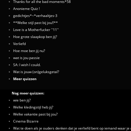
Thanks for all the bad moments*58
Anonieme Quiz !
gedichtjes*~*verhaaltjes-3
**Welke stijl past bij jou!!**
Love is a Motherfucker ''11''
Hoe grote slaapkop ben jij?
Verliefd
Hoe moe ben jij nu?
wat is jou passie
SA: I wish I could.
Wat is jouw (on)geluksgetal?
Meer quizzen
Nog meer quizzen:
wie ben jij?
Welke kledingstijl heb jij?
Welke vakantie past bij jou?
Cinema Bizarre
Wat te doen als je ouders denken dat je verliefd bent op iemand waar je n