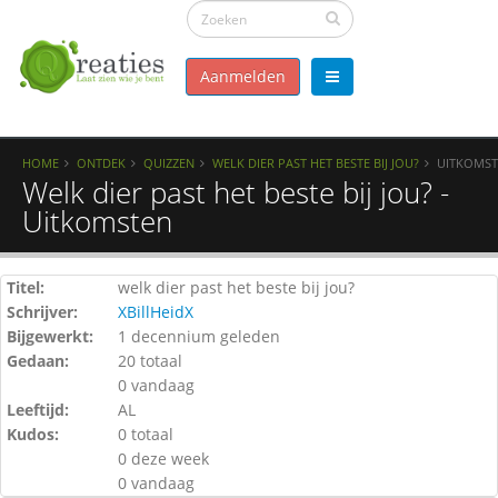
Aanmelden
HOME
ONTDEK
QUIZZEN
WELK DIER PAST HET BESTE BIJ JOU?
UITKOMS
Welk dier past het beste bij jou? -
Uitkomsten
Titel:
welk dier past het beste bij jou?
Schrijver:
XBillHeidX
Bijgewerkt:
1 decennium geleden
Gedaan:
20 totaal
0 vandaag
Leeftijd:
AL
Kudos:
0 totaal
0 deze week
0 vandaag