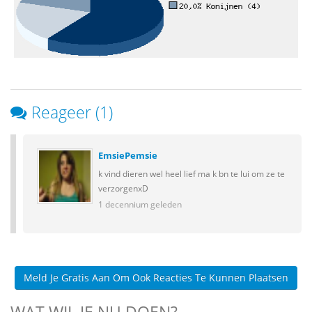
Reageer (1)
EmsiePemsie
k vind dieren wel heel lief ma k bn te lui om ze te
verzorgenxD
1 decennium geleden
Meld Je Gratis Aan Om Ook Reacties Te Kunnen Plaatsen