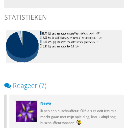
STATISTIEKEN
Reageer (7)
Newa
Ik ben een buschauffeur. Oké als er ooit iets mis
mocht gaan met mijn opleiding, kan ik altijd nog
buschauffeur worden