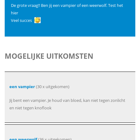
De grote vraag!! Ben jij een vampier of een weerwolf. Test het
hier
Veel succes
MOGELIJKE UITKOMSTEN
een vampier
(30 x uitgekomen)
Jij bent een vampier. Je houd van bloed, kan niet tegen zonlicht
en niet tegen knoflook
een weerwolf
(36 x uitgekomen)