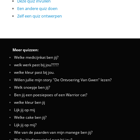
Deze quiz invullen
Een andere quiz doen
Zelf een quiz ontwerpen
Meer quizzen:
Welke medicijnkat ben jij?
welk werk past bij jou?????
welke kleur past bij jou.
Willen jullie mijn story "De Ontvoering Van Gwen" lezen?
Welk snoepje ben jij?
Ben jij een poesiepoes of een Warrior cat?
welke kleur ben jij
Lijk jij op mij
Welke cake ben jij?
Lijk jij op mij?
Wie van de paarden van mijn manege ben jij?
Welke kledingswinkel past bij jou?