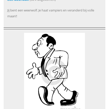
Jij bent een weerwolf. Je haat vampiers en veranderd bij volle
maan!!