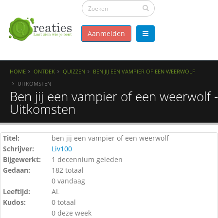
Aanmelden
HOME
ONTDEK
QUIZZEN
BEN JIJ EEN VAMPIER OF EEN WEERWOLF
UITKOMSTEN
Ben jij een vampier of een weerwolf -
Uitkomsten
Titel:
ben jij een vampier of een weerwolf
Schrijver:
Liv100
Bijgewerkt:
1 decennium geleden
Gedaan:
182 totaal
0 vandaag
Leeftijd:
AL
Kudos:
0 totaal
0 deze week