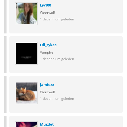
Liv100
Weerwolf
1 decennium geleden
Oli_sykes
Vampire
1 decennium geleden
Jamiezx
Werewolf
1 decennium geleden
Muizlet