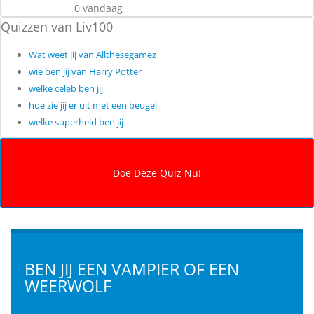
0 vandaag
Quizzen van Liv100
Wat weet jij van Allthesegamez
wie ben jij van Harry Potter
welke celeb ben jij
hoe zie jij er uit met een beugel
welke superheld ben jij
BEN JIJ EEN VAMPIER OF EEN
WEERWOLF