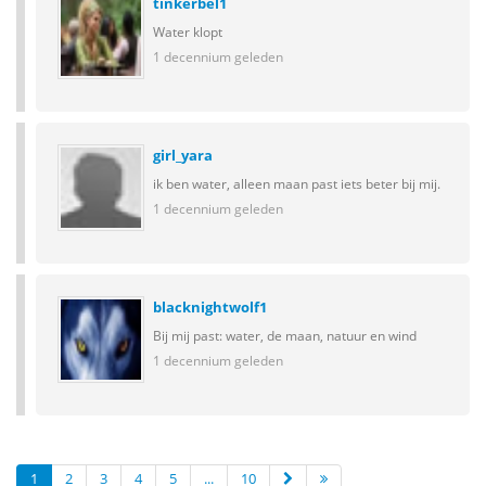
tinkerbel1
Water klopt
1 decennium geleden
girl_yara
ik ben water, alleen maan past iets beter bij mij.
1 decennium geleden
blacknightwolf1
Bij mij past: water, de maan, natuur en wind
1 decennium geleden
1
2
3
4
5
...
10