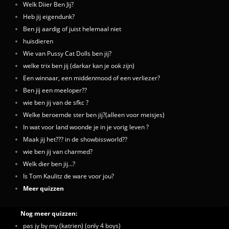
Welk Diier Ben Jij?
Heb jij eigendunk?
Ben jij aardig of juist helemaal niet
huisdieren
Wie van Pussy Cat Dolls ben jij?
welke trix ben jij (darkar kan je ook zijn)
Een winnaar, een middenmood of een verliezer?
Ben jij een meeloper??
wie ben jij van de sfkc ?
Welke beroemde ster ben jij?(alleen voor meisjes)
In wat voor land woonde je in je vorig leven ?
Maak jij het??? in de showbissworld??
wie ben jij van charmed?
Welk dier ben jij...?
Is Tom Kaulitz de ware voor jou?
Meer quizzen
Nog meer quizzen:
pas jy by my (katrien) (only 4 boys)