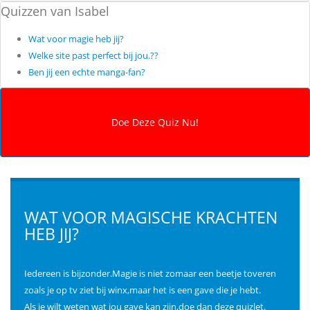
Quizzen van Isabel
Wat voor magie heb jij?
Welke site past perfect bij jou.??
Ben jij een echte manga-fan?
WAT VOOR MAGISCHE KRACHTEN
HEB JIJ?
Iedereen is bijzonder.Magie is niet zomaar een beetje toveren
zoals je op tv ziet bij winx,maar het is een gave die je hebt.
Als je wilt weten wat jou gave kan zijn,doe dan deze quizlet.