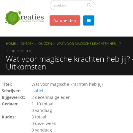
Aanmelden
HOME
ONTDEK
QUIZZEN
WAT VOOR MAGISCHE KRACHTEN HEB JIJ?
UITKOMSTEN
Wat voor magische krachten heb jij? 
Uitkomsten
Titel:
Wat voor magische krachten heb jij?
Schrijver:
Isabel
Bijgewerkt:
2 decennia geleden
Gedaan:
1110 totaal
0 vandaag
Kudos:
3 totaal
0 deze week
0 vandaag