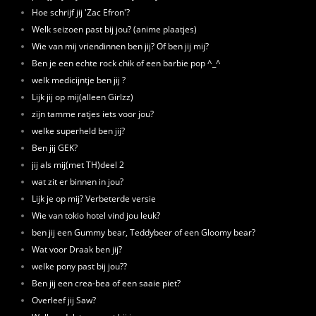
Hoe schrijf jij 'Zac Efron'?
Welk seizoen past bij jou? (anime plaatjes)
Wie van mij vriendinnen ben jij? Of ben jij mij?
Ben je een echte rock chik of een barbie pop ^_^
welk medicijntje ben jij ?
Lijk jij op mij(alleen Girlzz)
zijn tamme ratjes iets voor jou?
welke superheld ben jij?
Ben jij GEK?
jij als mij(met TH)deel 2
wat zit er binnen in jou?
Lijk je op mij? Verbeterde versie
Wie van tokio hotel vind jou leuk?
ben jij een Gummy bear, Teddybeer of een Gloomy bear?
Wat voor Draak ben jij?
welke pony past bij jou??
Ben jij een crea-bea of een saaie piet?
Overleef jij Saw?