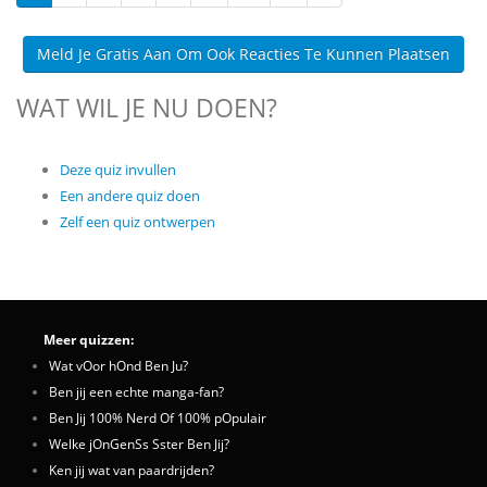
Meld Je Gratis Aan Om Ook Reacties Te Kunnen Plaatsen
WAT WIL JE NU DOEN?
Deze quiz invullen
Een andere quiz doen
Zelf een quiz ontwerpen
Meer quizzen:
Wat vOor hOnd Ben Ju?
Ben jij een echte manga-fan?
Ben Jij 100% Nerd Of 100% pOpulair
Welke jOnGenSs Sster Ben Jij?
Ken jij wat van paardrijden?