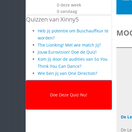
0 deze week
0 vandaag
Quizzen van Xinny5
MOG
Heb jij potentie om Buschauffeur te
worden?
The Lionking! Met wie match jij?
Jouw Eurovision! Doe de Quiz!
Kom jij door de audities van So You
Think You Can Dance?
Wie ben jij van One Direction?
De L
De Le