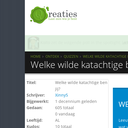
Koito
zet de volgende poll in the spotlight:
HOME
ONTDEK
QUIZZEN
WELKE WILDE KATACHTIGE B
Welke wilde katachtige b
Titel:
Welke wilde katachtige ben
jij?
Schrijver:
Xinny5
Bijgewerkt:
1 decennium geleden
WE
Gedaan:
605 totaal
0 vandaag
Leeftijd:
AL
Leeu
Kudos:
10 totaal
wat v