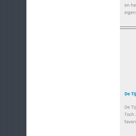
en he
eigen
De Ti
De Ti
Toch 
favor