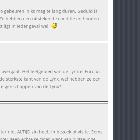
po gebeuren, niks mag te lang duren. Geduld is
h. Ze hebben een uitstekende conditie en houden
t ligt in ieder geval wel
ie overgaat. Het leefgebied van de Lynx is Europa.
de sterkste kant van de Lynx, wel hebben ze een
ze eigenschappen van de Lynx?
r niet ALTIJD zin heeft in bezoek of visite. Soms
ter geen echte reiziger, want van plotselinge