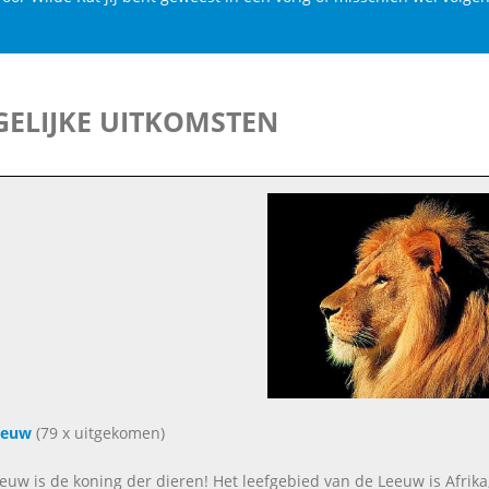
ELIJKE UITKOMSTEN
eeuw
(79 x uitgekomen)
euw is de koning der dieren! Het leefgebied van de Leeuw is Afrika, 