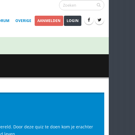
ORUM
OVERIGE
AANMELDEN
LOGIN
wereld. Door deze quiz te doen kom je erachter
d leven.