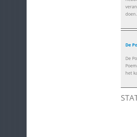
veran
doen.
De P
De Po
Poema
het k
STA