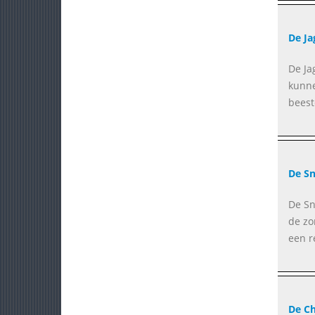
De Ja
De Ja
kunne
beest
De S
De Sn
de zo
een r
De C