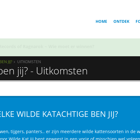
HOME
ONTDEK
F
Voor welk team in Golden Kamuy ben jij?
EN JIJ?
UITKOMSTEN
en jij? - Uitkomsten
LKE WILDE KATACHTIGE BEN JIJ?
wen, tijgers, panters.. er zijn meerdere wilde kattensoorten in de 
oor Wilde Kat jij bent geweest in een vorig of misschien wel volgen