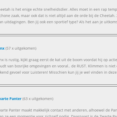
eetah is het enige echte snelheidsdier. Alles moet in een rap tem
chone zaak, maar ook dat is niet altijd aan de orde bij de Cheeta
an uitdagingen. Ben jij ook een sportief type? Als het aan je uitkoms
ynx
(57 x uitgekomen)
nx is rustig, kijkt graag eerst de kat uit de boom voordat hij op act
oudt van bosrijke omgevingen en vooral.. de RUST. Klimmen is niet 
ekend gevoel voor Luisteren! Misschien kun jij je wel vinden in de
arte Panter
(63 x uitgekomen)
arte Panter maakt makkelijk contact met anderen, alhoewel de Pante
n ze een momentje voor zichzelf nodig. Daarnaast is de Zwarte Pan