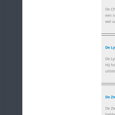
De Ch
een s
wel v
De L
De Ly
Hij h
uitst
De Zw
De Zw
hebbe