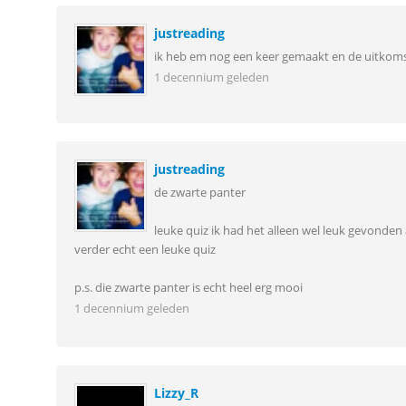
justreading
ik heb em nog een keer gemaakt en de uitkomst
1 decennium geleden
justreading
de zwarte panter
leuke quiz ik had het alleen wel leuk gevonden
verder echt een leuke quiz
p.s. die zwarte panter is echt heel erg mooi
1 decennium geleden
Lizzy_R