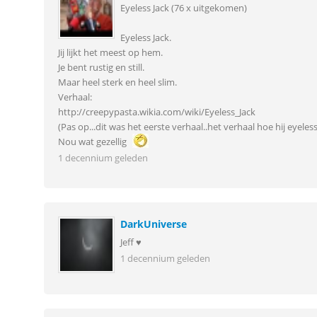
Eyeless Jack (76 x uitgekomen)
Eyeless Jack.
Jij lijkt het meest op hem.
Je bent rustig en still.
Maar heel sterk en heel slim.
Verhaal:
http://creepypasta.wikia.com/wiki/Eyeless_Jack
(Pas op...dit was het eerste verhaal..het verhaal hoe hij eyeles
Nou wat gezellig
1 decennium geleden
DarkUniverse
Jeff ♥
1 decennium geleden