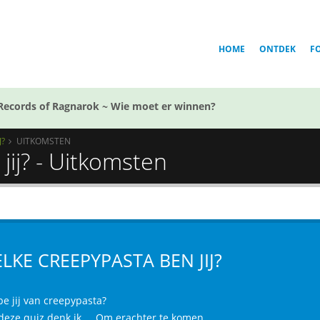
HOME
ONTDEK
F
Records of Ragnarok ~ Wie moet er winnen?
J?
UITKOMSTEN
ij? - Uitkomsten
LKE CREEPYPASTA BEN JIJ?
be jij van creepypasta?
deze quiz denk ik.....Om erachter te komen...