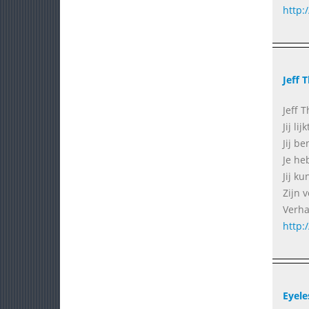
http:
Jeff T
Jeff T
Jij li
Jij be
Je heb
Jij k
Zijn 
Verha
http:
Eyele