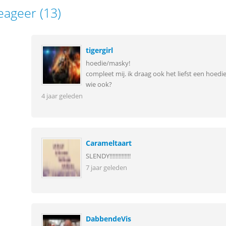
eageer (13)
tigergirl
hoedie/masky!
compleet mij. ik draag ook het liefst een hoe
wie ook?
4 jaar geleden
Carameltaart
SLENDY!!!!!!!!!!!!!!
7 jaar geleden
DabbendeVis