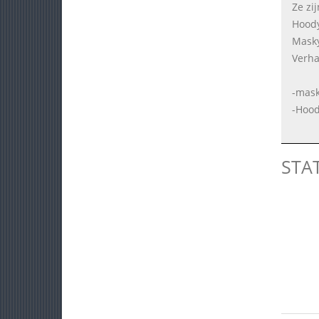
Ze zi
Hoody
Masky
Verha
-mask
-Hood
STA