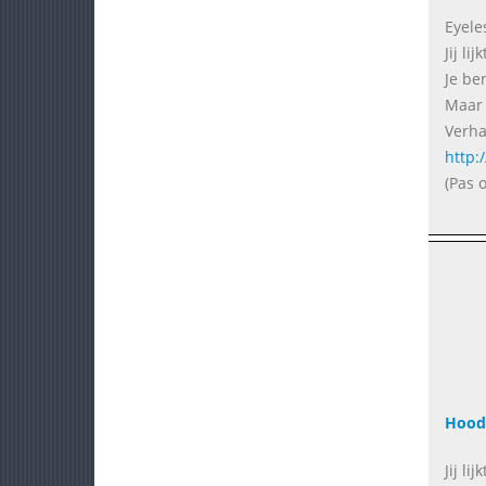
Eyeles
Jij li
Je ben
Maar 
Verha
http:
(Pas 
Hood
Jij l