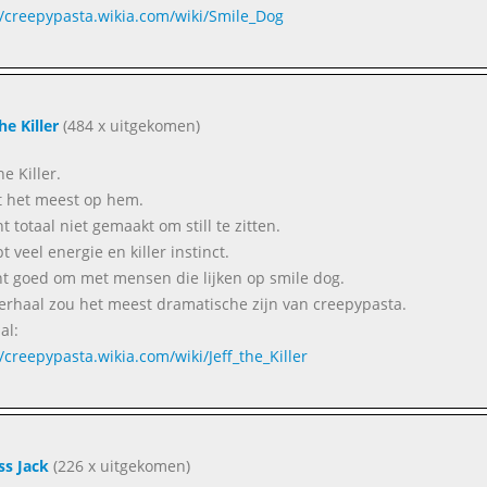
//creepypasta.wikia.com/wiki/Smile_Dog
he Killer
(484 x uitgekomen)
he Killer.
jkt het meest op hem.
nt totaal niet gemaakt om still te zitten.
t veel energie en killer instinct.
unt goed om met mensen die lijken op smile dog.
verhaal zou het meest dramatische zijn van creepypasta.
al:
//creepypasta.wikia.com/wiki/Jeff_the_Killer
ss Jack
(226 x uitgekomen)