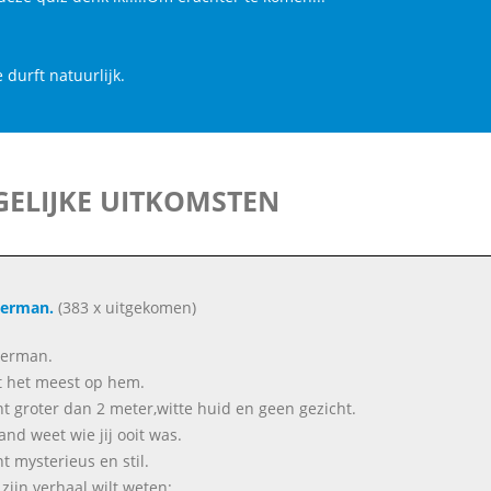
e durft natuurlijk.
ELIJKE UITKOMSTEN
derman.
(383 x uitgekomen)
derman.
jkt het meest op hem.
nt groter dan 2 meter,witte huid en geen gezicht.
nd weet wie jij ooit was.
nt mysterieus en stil.
 zijn verhaal wilt weten: