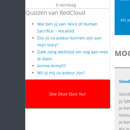
0 vandaag
Quizzen van RedCloud
Als j
Wie ben jij van 'Alice of Human
Sacrifice' - Vocaloid
Zou jij co-auteur kunnen zijn aan
mijn story?
MOG
Zoek zang wedstijd om nog aan mee
te doen.
Anime-Army!!!!
Wil jij mij co-auteur zijn?
Slen
Slen
Jij li
Je be
Niema
je be
Als je