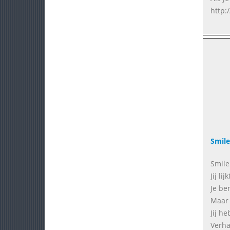
http:
Smile
Smile
Jij li
Je be
Maar 
Jij h
Verha