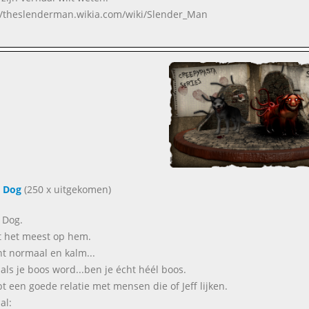
//theslenderman.wikia.com/wiki/Slender_Man
 Dog
(250 x uitgekomen)
 Dog.
jkt het meest op hem.
nt normaal en kalm...
als je boos word...ben je écht héél boos.
ebt een goede relatie met mensen die of Jeff lijken.
al: