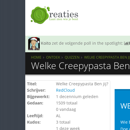
Koito
zet de volgende poll in the spotlight:
HOME
ONTDEK
QUIZZEN
WELKE CREEPYPASTA BEN JI
Welke Creepypasta Ben j
Titel:
Welke Creepypasta Ben jij?
Schrijver:
RedCloud
Bijgewerkt:
1 decennium geleden
Gedaan:
1509 totaal
WE
0 vandaag
Leeftijd:
AL
Kudos:
3 totaal
Wie 
1 deze week
Doe 