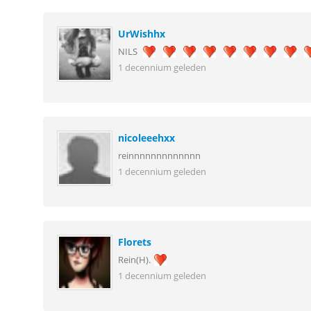
UrWishhx
NILS
1 decennium geleden
nicoleeehxx
reinnnnnnnnnnnnn
1 decennium geleden
Florets
Rein(H).
1 decennium geleden