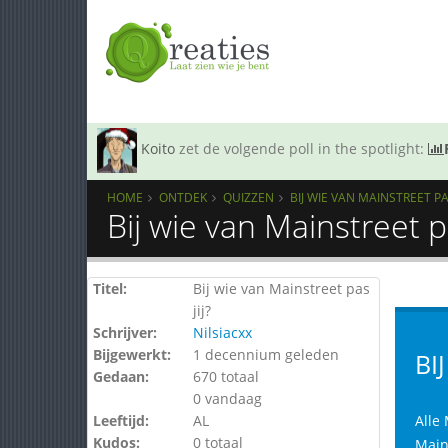
Koito
zet de volgende poll in the spotlight:
HOME
ONTDEK
QUIZZEN
BIJ WIE VAN MAINSTREET PAS
Bij wie van Mainstreet p
Titel:
Bij wie van Mainstreet pas
jij?
Schrijver:
Nilsiacxx
Bijgewerkt:
1 decennium geleden
BI
Gedaan:
670 totaal
0 vandaag
Leeftijd:
AL
Alle
Kudos:
0 totaal
Mains