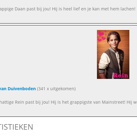
appige Daan past bij jou! Hij is heel lief en je kan met hem lachen!
 van Duivenboden
(341 x uitgekomen)
hattige Rein past bij jou! Hij is het grappigste van Mainstreet! Hij 
TISTIEKEN