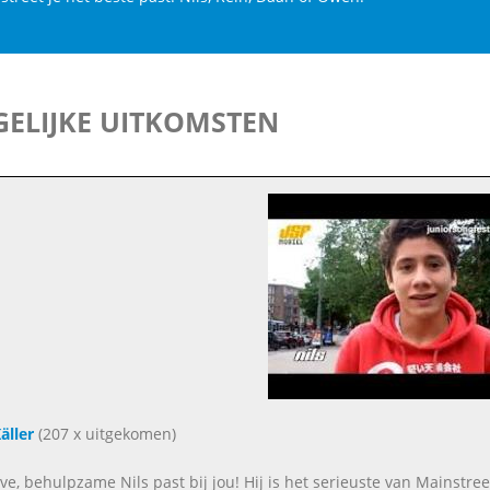
ELIJKE UITKOMSTEN
äller
(207 x uitgekomen)
eve, behulpzame Nils past bij jou! Hij is het serieuste van Mainstr