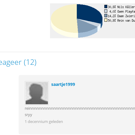
eageer (12)
saartje1999
reinnnnnnnnnnnnnnnnnnnnnnnnnnnnnnnnnnnnnnnnnn
sryy
1 decennium geleden