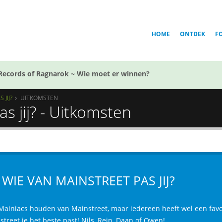
HOME
ONTDEK
F
Records of Ragnarok ~ Wie moet er winnen?
 JIJ?
UITKOMSTEN
as jij? - Uitkomsten
J WIE VAN MAINSTREET PAS JIJ?
 Mainiacs houden van Mainstreet, maar iedereen heeft wel een favori
treet je het beste past! Nils, Rein, Daan of Owen!