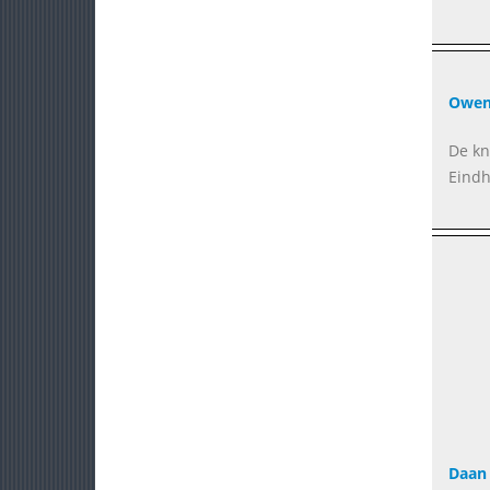
Owen 
De kn
Eindh
Daan 