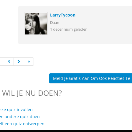
LarryTycoon
Daan
1 decennium geleden
2
3
Meld Je Gratis Aan Om Ook Reacties Te
 WIL JE NU DOEN?
eze quiz invullen
en andere quiz doen
elf een quiz ontwerpen