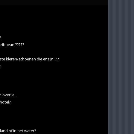
?
caribbean ?????
kste kleren/schoenen die er zijn..??
?
over je...
 hotel?
land of in het water?