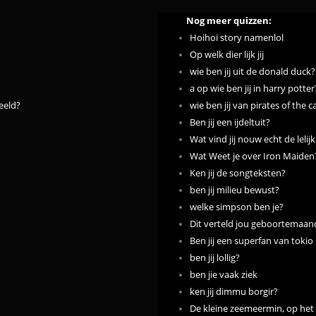
Nog meer quizzen:
Hoihoi story namenlol
Op welk dier lijk jij
wie ben jij uit de donald duck?
a op wie ben jij in harry potter
eeld?
wie ben jij van pirates of the 
Ben jij een ijdeltuit?
Wat vind jij nouw echt de lelij
Wat Weet je over Iron Maiden
Ken jij de songteksten?
ben jij milieu bewust?
welke simpson ben je?
Dit verteld jou geboortemaand 
Ben jij een superfan van tokio
ben jij lollig?
ben jie vaak ziek
ken jij dimmu borgir?
De kleine zeemeermin, op het 