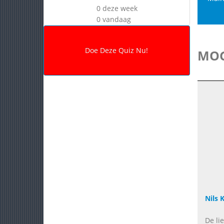
0 deze week
0 vandaag
MOG
Nils K
De li