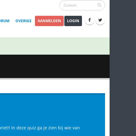
ORUM
OVERIGE
AANMELDEN
LOGIN
et!! In deze quiz ga je zien bij wie van