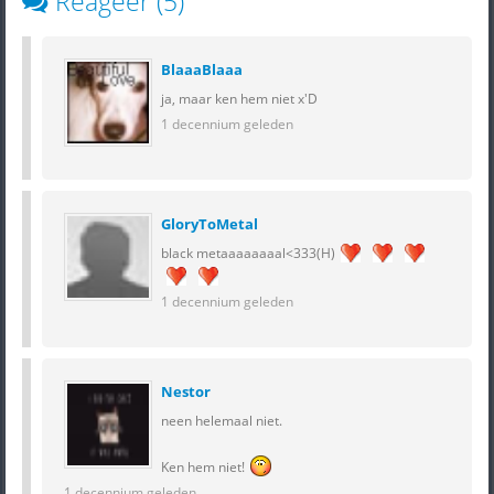
Reageer (5)
BlaaaBlaaa
ja, maar ken hem niet x'D
1 decennium geleden
GloryToMetal
black metaaaaaaaal<333(H)
1 decennium geleden
Nestor
neen helemaal niet.
Ken hem niet!
1 decennium geleden