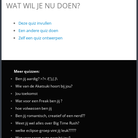
WAT WIL JE NU DOEN?
Deze quiz invullen
Een andere quiz doen
Zelf een quiz ontwerpen
Meer quizzen:
Ben jij aardig? >?< /('),(.)\
Wie van de Akatsuki hoort bij jou?
Jou toekomst
Wat voor een Freak ben jij ?
hoe volwassen ben jij
Ben jij romantisch, creatief of een nerd??
Weet jij wel alles over Big Time Rush?
welke eclipse-groep vint jij leuk?????
Wat voor soort auto past bij jou?