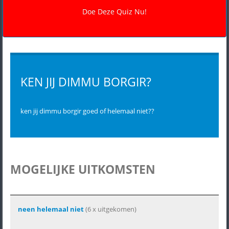
KEN JIJ DIMMU BORGIR?
ken jij dimmu borgir goed of helemaal niet??
MOGELIJKE UITKOMSTEN
neen helemaal niet
(6 x uitgekomen)