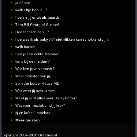
ja of nee
welk elfje ben je....!
hoe zie jij er uit als paard?
Tom,Bill,Georg of Gustav?
Hoe tactisch ben jij?
hoe was ik als baby ???? niet klikken kan schokkend zijn!!!
welk barbie
Ben jij een echte Mainiac?
kans bij de meiden ?
Wat ken jij van smosh ?
Welk monster ben jij?
Spin the bottle 'House MD'
Wat weet jij over james
Weet jij echt alles over Harry Potter?
Wat voor muziek vind jij leuk?
jij en lafee !! moehaa
Meer quizzen
Copyright 2004-2026 Qreaties.nl