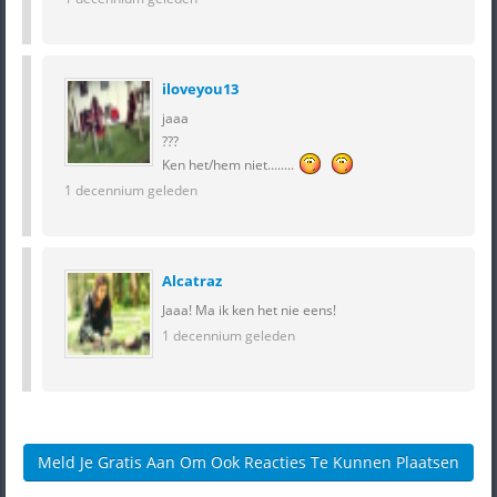
iloveyou13
jaaa
???
Ken het/hem niet........
1 decennium geleden
Alcatraz
Jaaa! Ma ik ken het nie eens!
1 decennium geleden
Meld Je Gratis Aan Om Ook Reacties Te Kunnen Plaatsen