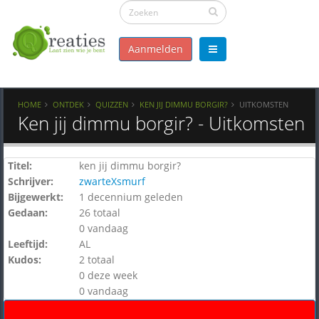
Aanmelden
HOME
ONTDEK
QUIZZEN
KEN JIJ DIMMU BORGIR?
UITKOMSTEN
Ken jij dimmu borgir? - Uitkomsten
Titel:
ken jij dimmu borgir?
Schrijver:
zwarteXsmurf
Bijgewerkt:
1 decennium geleden
Gedaan:
26 totaal
0 vandaag
Leeftijd:
AL
Kudos:
2 totaal
0 deze week
0 vandaag