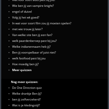
Wie ben jij van vampire knight?
engel of duivel
Volg jij het wk goed?
In wat voor soort film zou jij moeten spelen?
met wie trouw jij later?
Van welke site ben jij een fan?
welk paardenberoep past bij jou?
Welke indianennaam heb jij?
Ben jij voorspelbaar of juist niet?
welk fastfood past bij jou
Hoe moedig ben jij?
Meer quizzen
Nog meer quizzen:
De One Direction quiz
Welke drankje Ben Jij?
ben jij zelfverzekerd?
Wat is je kledingstijl?