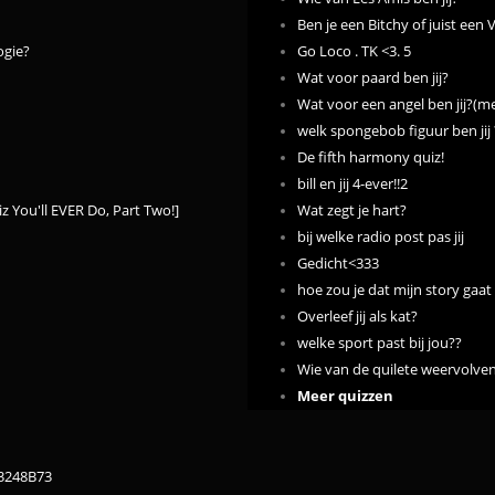
Ben je een Bitchy of juist een
ogie?
Go Loco . TK <3. 5
Wat voor paard ben jij?
Wat voor een angel ben jij?(me
welk spongebob figuur ben jij 
De fifth harmony quiz!
bill en jij 4-ever!!2
You'll EVER Do, Part Two!]
Wat zegt je hart?
bij welke radio post pas jij
Gedicht<333
hoe zou je dat mijn story gaa
Overleef jij als kat?
welke sport past bij jou??
Wie van de quilete weervolven 
Meer quizzen
83248B73