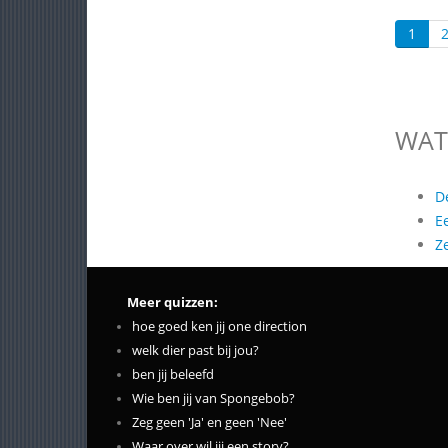
1
WAT
D
E
Z
Meer quizzen:
hoe goed ken jij one direction
welk dier past bij jou?
ben jij beleefd
Wie ben jij van Spongebob?
Zeg geen 'Ja' en geen 'Nee'
Waar over wil jij een story?