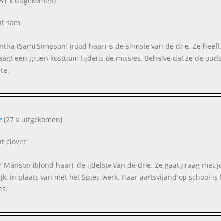
31 x uitgekomen)
ent sam
tha (Sam) Simpson: (rood haar) is de slimste van de drie. Ze heeft a
aagt een groen kostuum tijdens de missies. Behalve dat ze de oudste
te.
r
(27 x uitgekomen)
nt clover
r Manson (blond haar): de ijdelste van de drie. Ze gaat graag met 
lijk, in plaats van met het Spies-werk. Haar aartsvijand op school 
es.