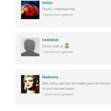
Arista
Clover... Helemaal niet.
1 decennium geleden
Codeblok
Clover yeah ;p
1 decennium geleden
Madonna
Sam, haha, dan ben ik in ieder geval de slimste (
Ik vind Alex wel leuker.
1 decennium geleden