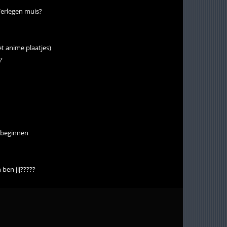
 Verlegen muis?
t anime plaatjes)
?
t beginnen
ben jij?????