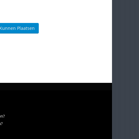
 Kunnen Plaatsen
en?
u?