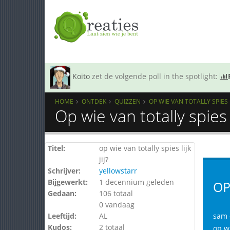
Koito
zet de volgende poll in the spotlight:
HOME
ONTDEK
QUIZZEN
OP WIE VAN TOTALLY SPIES LI
Op wie van totally spies l
Titel:
op wie van totally spies lijk
jij?
Schrijver:
yellowstarr
Bijgewerkt:
1 decennium geleden
OP
Gedaan:
106 totaal
0 vandaag
Leeftijd:
AL
sam c
Kudos:
2 totaal
op wie