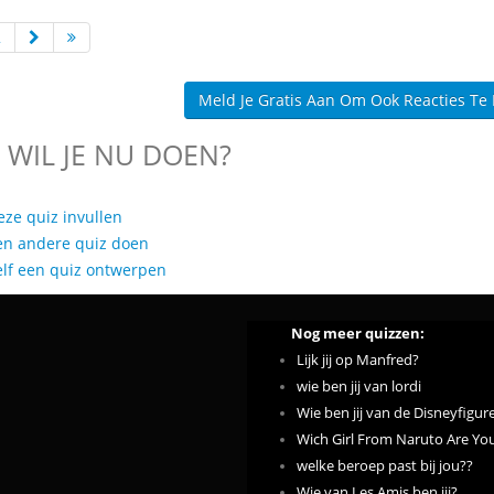
2
Meld Je Gratis Aan Om Ook Reacties Te
 WIL JE NU DOEN?
eze quiz invullen
en andere quiz doen
elf een quiz ontwerpen
Nog meer quizzen:
Lijk jij op Manfred?
wie ben jij van lordi
Wie ben jij van de Disneyfigur
Wich Girl From Naruto Are Yo
welke beroep past bij jou??
Wie van Les Amis ben jij?