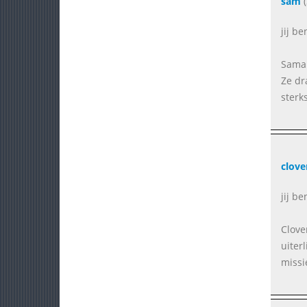
sam
(
jij b
Saman
Ze dr
sterks
clove
jij be
Clove
uiter
missi