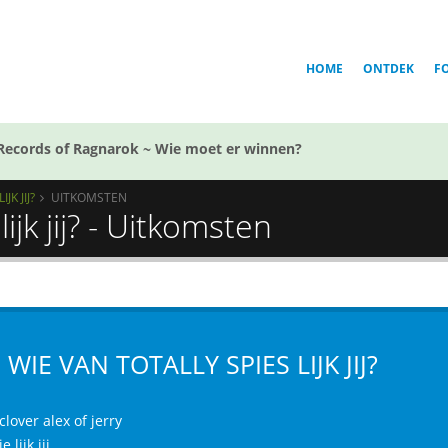
HOME
ONTDEK
F
Records of Ragnarok ~ Wie moet er winnen?
JK JIJ?
UITKOMSTEN
ijk jij? - Uitkomsten
 WIE VAN TOTALLY SPIES LIJK JIJ?
lover alex of jerry
 lijk jij