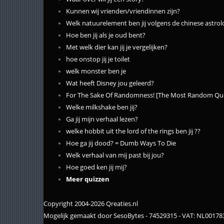
Kunnen wij vrienden/vriendinnen zijn?
Welk natuurelement ben jij volgens de chinese astrol
Hoe ben jij als je oud bent?
Met welk dier kan jij je vergelijken?
hoe onstop jij je toilet
welk monster ben je
Wat heeft Disney jou geleerd?
For The Sake Of Randomness! [The Most Random Quiz 
Welke milkshake ben jij?
Ga jij mijn verhaal lezen?
welke hobbit uit the lord of the rings ben jij ??
Hoe ga jij dood? = Dumb Ways To Die
Welk verhaal van mij past bij jou?
Hoe goed ken jij mij?
Meer quizzen
Copyright 2004-2026 Qreaties.nl
Mogelijk gemaakt door SesoBytes - 74529315 - VAT: NL0017