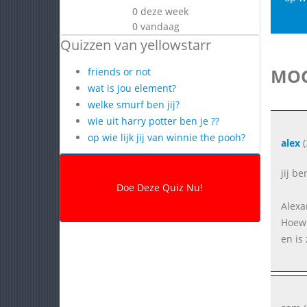
0 deze week
0 vandaag
Quizzen van yellowstarr
MOG
friends or not
wat is jou element?
welke smurf ben jij?
wie uit harry potter ben je ??
op wie lijk jij van winnie the pooh?
alex
(
jij be
Alexa
Hoewe
en is