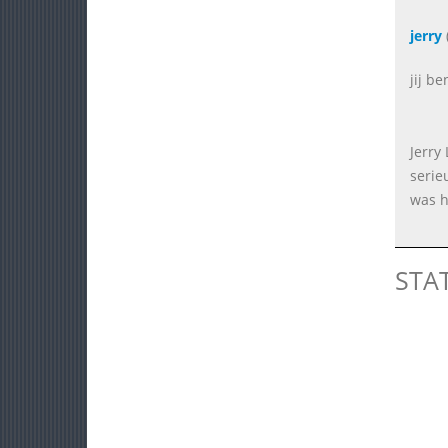
jerry
jij be
Jerry
serie
was hi
STA