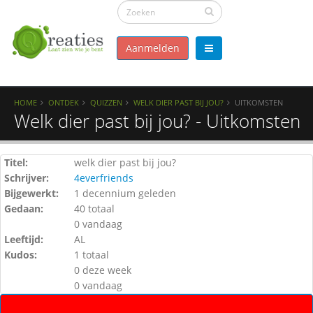
Aanmelden
HOME
ONTDEK
QUIZZEN
WELK DIER PAST BIJ JOU?
UITKOMSTEN
Welk dier past bij jou? - Uitkomsten
Titel:
welk dier past bij jou?
Schrijver:
4everfriends
Bijgewerkt:
1 decennium geleden
Gedaan:
40 totaal
0 vandaag
Leeftijd:
AL
Kudos:
1 totaal
0 deze week
0 vandaag