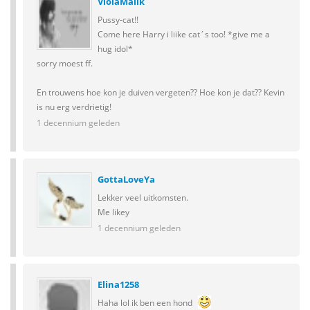
ViolaMalik
Pussy-cat!!
Come here Harry i liike cat´s too! *give me a
hug idol*
sorry moest ff.
En trouwens hoe kon je duiven vergeten?? Hoe kon je dat?? Kevin
is nu erg verdrietig!
1 decennium geleden
GottaLoveYa
Lekker veel uitkomsten.
Me likey
1 decennium geleden
Elina1258
Haha lol ik ben een hond