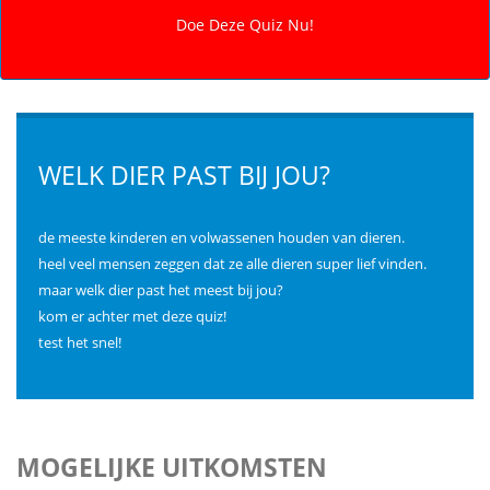
WELK DIER PAST BIJ JOU?
de meeste kinderen en volwassenen houden van dieren.
heel veel mensen zeggen dat ze alle dieren super lief vinden.
maar welk dier past het meest bij jou?
kom er achter met deze quiz!
test het snel!
MOGELIJKE UITKOMSTEN