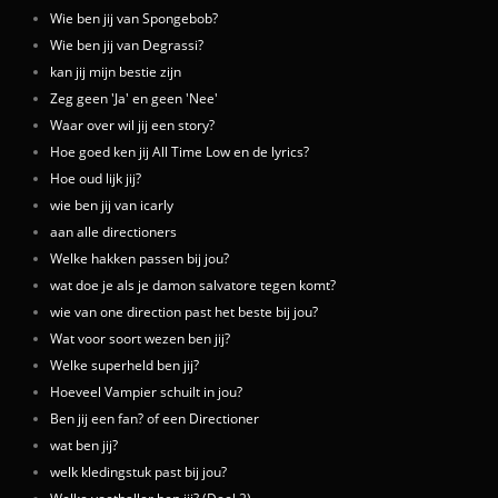
Wie ben jij van Spongebob?
Wie ben jij van Degrassi?
kan jij mijn bestie zijn
Zeg geen 'Ja' en geen 'Nee'
Waar over wil jij een story?
Hoe goed ken jij All Time Low en de lyrics?
Hoe oud lijk jij?
wie ben jij van icarly
aan alle directioners
Welke hakken passen bij jou?
wat doe je als je damon salvatore tegen komt?
wie van one direction past het beste bij jou?
Wat voor soort wezen ben jij?
Welke superheld ben jij?
Hoeveel Vampier schuilt in jou?
Ben jij een fan? of een Directioner
wat ben jij?
welk kledingstuk past bij jou?