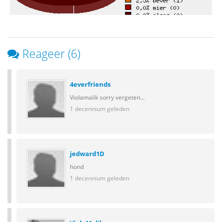
Reageer (6)
4everfriends
Violamalik sorry vergeten...
1 decennium geleden
jedward1D
hond
1 decennium geleden