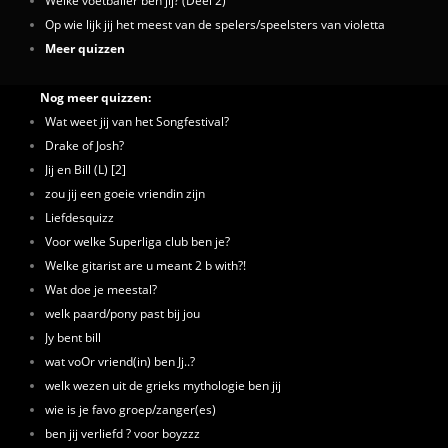
Welke voetballer ben jij? (Deel 2)
Op wie lijk jij het meest van de spelers/speelsters van violetta
Meer quizzen
Nog meer quizzen:
Wat weet jij van het Songfestival?
Drake of Josh?
Jij en Bill (L) [2]
zou jij een goeie vriendin zijn
Liefdesquizz
Voor welke Superliga club ben je?
Welke gitarist are u meant 2 b with?!
Wat doe je meestal?
welk paard/pony past bij jou
Jy bent bill
wat voOr vriend(in) ben Jj..?
welk wezen uit de grieks mythologie ben jij
wie is je favo groep/zanger(es)
ben jij verliefd ? voor boyzzz