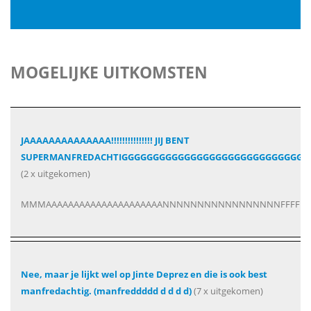
MOGELIJKE UITKOMSTEN
JAAAAAAAAAAAAAA!!!!!!!!!!!!!!! JIJ BENT
SUPERMANFREDACHTIGGGGGGGGGGGGGGGGGGGGGGGGGGGGGGGGG!
(2 x uitgekomen)
MMMAAAAAAAAAAAAAAAAAAAAANNNNNNNNNNNNNNNNNFFFFFFFFF
Nee, maar je lijkt wel op Jinte Deprez en die is ook best
manfredachtig. (manfreddddd d d d d)
(7 x uitgekomen)