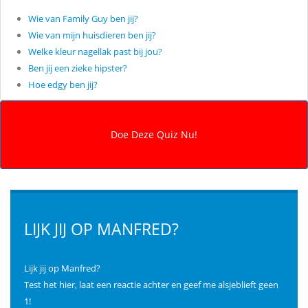
Wie van Family Guy ben jij?
Wie van mijn huisdieren ben jij?
Welke kleur nagellak past bij jou?
Ben jij een zieke hipster?
Hoe edgy ben jij?
LIJK JIJ OP MANFRED?
Lijk jij op Manfred?
Test het hier, laat een reactie achter en geef me alsjeblieft geen
1!