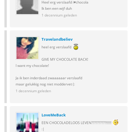
Heel erg verslaafd i♥chocola
Ik ben een wijf duh
1 decennium geleden
Travelandbeliev
heel erg verslaafd
GIVE MY CHOCOLATE BACK!
I want my chocolate!
Ja ik ben inderdaad zwaaaaaar verslaafd
maar gelukkig nog niet moddervet (:
1 decennium geleden
LoveMeBack
EEN CHOCOLADELOOS LEVEN??????????!!!!!!
:|