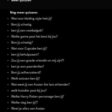
Nog meer quizzen:
Wat voor kleding style heb jij?
Ben jij schattig
ben jij een voetbalgek?
Welke game past het best bij jou?
Ben jij schattig?
Wat voor Cupcake ben jij?
ben jij behulpzaam?
Zou jij een goede vriendin vn mij zijn??
ben je een paardenfan?
Ben jij zelfverzekerd?
Welk seizoen ben Jij?
Wat weet jij van Avatar the last airbender?
welk huisdier past bij jou?
Welke Harry Potter-personage ben jij?
Welke vlag ben jij??
Weet je alles van Avatar