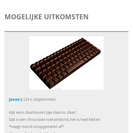
MOGELIJKE UITKOMSTEN
Jaaaa (:
(24 x uitgekomen)
Kijk eens daarboven! Jaja daarzo, daar!
Dat is een chocolade toetsenbord, het is heel lekker!
*veegt mond onopgemerkt af*