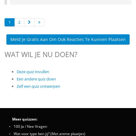
1
2
Meld Je Gratis Aan Om Ook Reacties Te Kunnen Plaatsen
WAT WIL JE NU DOEN?
Deze quiz invullen
Een andere quiz doen
Zelf een quiz ontwerpen
Meer quizzen:
100 Ja / Nee Vragen
Wat voor type ben jij? (Met anime plaatjes)