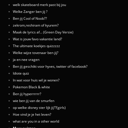
welk skateboard merk past bij jou
Welke Zanger ben jij ?
Ben jij Cool of Noob??
zekrom,reshiram of kyurem?
Maak de lyrics af... (Green Day Versie)
Wat is jouw favo vakantie land?
The ultimate koekjes quizzzzz
Welke wijze tovenaar ben jij?
ja en nee vragen
Ben jij geschikt voor hyves, twitter of facebook?
Idiote quiz
In wat voor huis wil je wonen?
Pokemon Black & white
Ben jij hyperrrrrr?
wie ben jij van de smurfen
op welke disney ster lijk jij??(girls)
Hoe vind je je het leven?
what are you in a other world
Meer quizzen