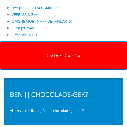
Ben jij nagellak verslaafd Ö?
VERRASSING ^^
OMG, JE MOET NAAR DE TANDARTS!
`The Journey.´
Just click, BLUH
BEN JIJ CHOCOLADE-GEK?
Ahum, zoals ik zeg. Ben jij chocolade-gek ^^?