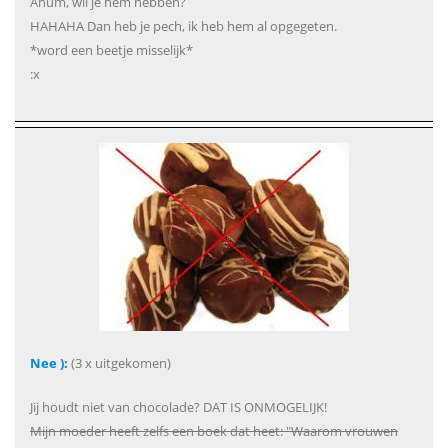
Ahum, wil je hem hebben?
HAHAHA Dan heb je pech, ik heb hem al opgegeten.
*word een beetje misselijk*
:x
Nee ):
(3 x uitgekomen)
Jij houdt niet van chocolade? DAT IS ONMOGELIJK!
Mijn moeder heeft zelfs een boek dat heet: "Waarom vrouwen