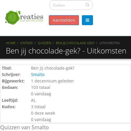
Aanmelden
HOME
ONTDEK
QUIZZEN
BEN JIJ CHOCOLADE-GEK?
UITKOMSTEN
Ben jij chocolade-gek? - Uitkomsten
Titel:
Ben jij chocolade-gek?
Schrijver:
Smalto
Bijgewerkt:
1 decennium geleden
Gedaan:
103 totaal
0 vandaag
Leeftijd:
AL
Kudos:
3 totaal
0 deze week
0 vandaag
Quizzen van Smalto