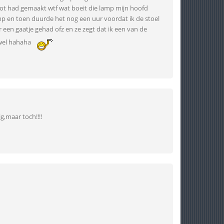
pot had gemaakt wtf wat boeit die lamp mijn hoofd
amp en toen duurde het nog een uur voordat ik de stoel
r een gaatje gehad ofz en ze zegt dat ik een van de
 wel hahaha
g,maar toch!!!!