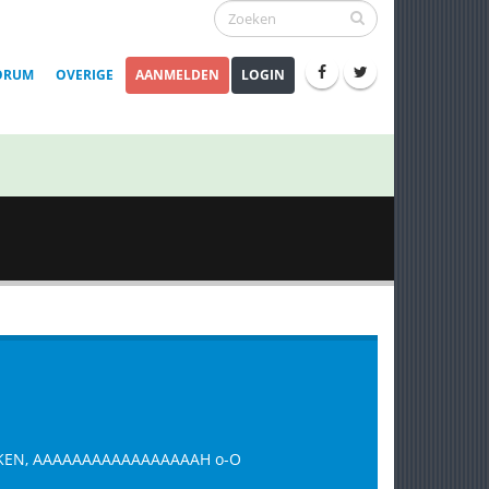
ORUM
OVERIGE
AANMELDEN
LOGIN
ROKKEN, AAAAAAAAAAAAAAAAAH o-O