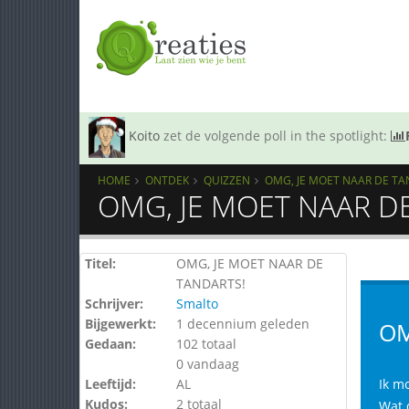
Koito
zet de volgende poll in the spotlight:
HOME
ONTDEK
QUIZZEN
OMG, JE MOET NAAR DE TA
OMG, JE MOET NAAR DE
Titel:
OMG, JE MOET NAAR DE
TANDARTS!
Schrijver:
Smalto
Bijgewerkt:
1 decennium geleden
OM
Gedaan:
102 totaal
0 vandaag
Leeftijd:
AL
Ik m
Kudos:
2 totaal
Wat d