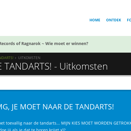
HOME
ONTDEK
F
Records of Ragnarok ~ Wie moet er winnen?
NDARTS!
UITKOMSTEN
 TANDARTS! - Uitkomsten
G, JE MOET NAAR DE TANDARTS!
oet toevallig naar de tandarts... MIJN KIES MOET WORDEN GET
oe jij als je dat te horen krijgt x]?