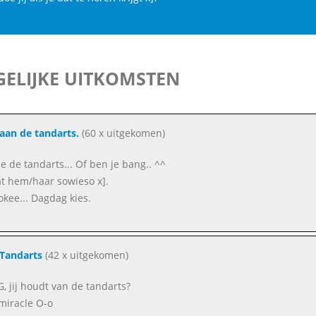
ELIJKE UITKOMSTEN
aan de tandarts.
(60 x uitgekomen)
je de tandarts... Of ben je bang.. ^^
at hem/haar sowieso x].
kee... Dagdag kies.
3 Tandarts
(42 x uitgekomen)
 jij houdt van de tandarts?
 miracle O-o