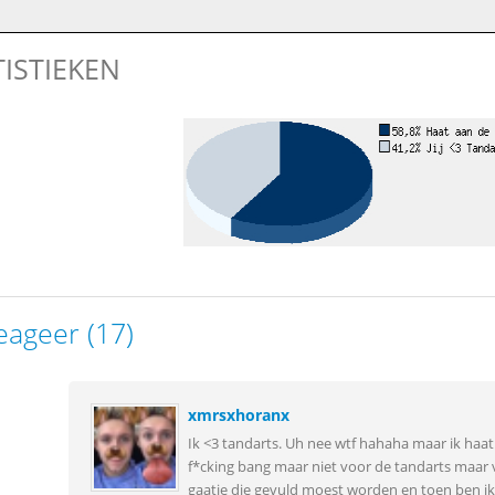
TISTIEKEN
eageer (17)
xmrsxhoranx
Ik <3 tandarts. Uh nee wtf hahaha maar ik haat 
f*cking bang maar niet voor de tandarts maar v
gaatje die gevuld moest worden en toen ben ik