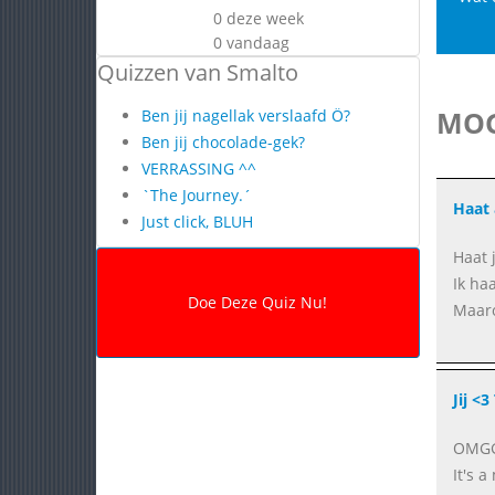
0 deze week
0 vandaag
Quizzen van Smalto
MOG
Ben jij nagellak verslaafd Ö?
Ben jij chocolade-gek?
VERRASSING ^^
`The Journey.´
Haat 
Just click, BLUH
Haat 
Ik ha
Maaro
Jij <
OMGG,
It's a