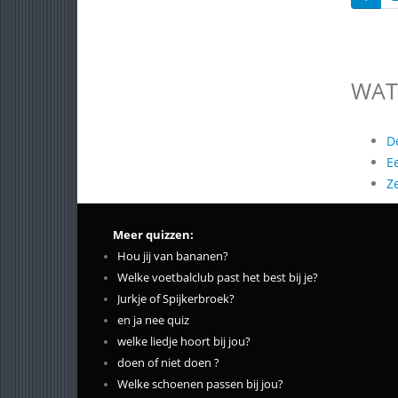
WAT
D
E
Z
Meer quizzen:
Hou jij van bananen?
Welke voetbalclub past het best bij je?
Jurkje of Spijkerbroek?
en ja nee quiz
welke liedje hoort bij jou?
doen of niet doen ?
Welke schoenen passen bij jou?