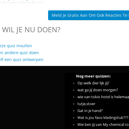
Meld Je Gratis Aan Om Ook Reacties Te
 WIL JE NU DOEN?
eze quiz invullen
en andere quiz doen
elf een quiz ontwerpen
Nog meer quizzen:
Op welk dier lijk jij?
wat ga jij doen morgen?
wie van tokio hotel is helemaal 
tutje,stoer
Gat in je hand?
Wat is jou favo kledingstuk???
Wie ben jij van My chemical 