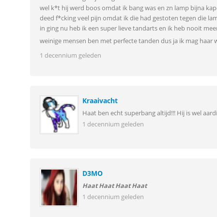
wel k*t hij werd boos omdat ik bang was en zn lamp bijna ka
deed f*cking veel pijn omdat ik die had gestoten tegen die l
in ging nu heb ik een super lieve tandarts en ik heb nooit mee
weinige mensen ben met perfecte tanden dus ja ik mag haar
1 decennium geleden
Kraaivacht
Haat ben echt superbang altijd!!! Hij is wel aardi
1 decennium geleden
D3MO
Haat Haat Haat Haat
1 decennium geleden