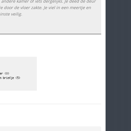
andere kamer of iets dergelijks. Je deed de deur
e door de vloer zakte. Je viel in een meertje en
nste veilig.