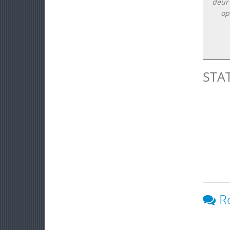
deur 
op
STA
R