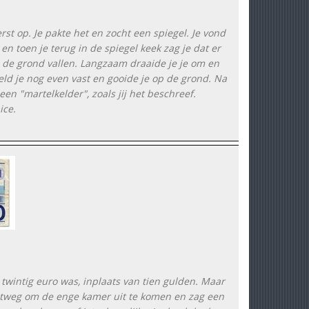
rst op. Je pakte het en zocht een spiegel. Je vond
n toen je terug in de spiegel keek zag je dat er
p de grond vallen. Langzaam draaide je je om en
hield je nog even vast en gooide je op de grond. Na
n "martelkelder", zoals jij het beschreef.
ice.
n twintig euro was, inplaats van tien gulden. Maar
 uitweg om de enge kamer uit te komen en zag een