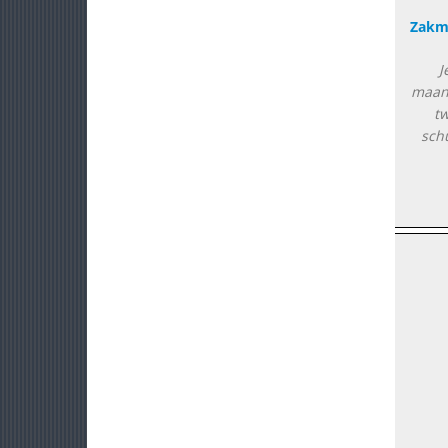
Zakm
J
maanl
t
schu