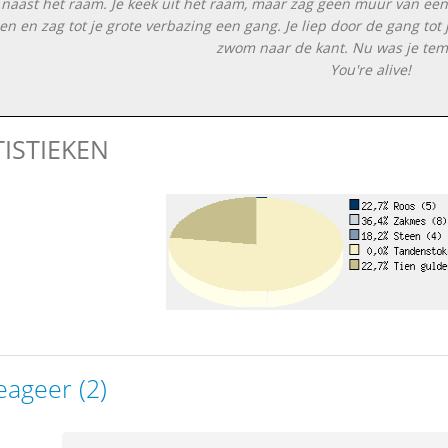
naast het raam. Je keek uit het raam, maar zag geen muur van een 
en en zag tot je grote verbazing een gang. Je liep door de gang tot j
zwom naar de kant. Nu was je temi
You're alive!
TISTIEKEN
eageer (2)