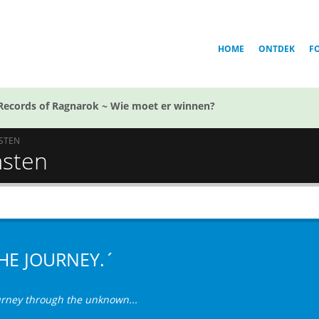
HOME
ONTDEK
F
Records of Ragnarok ~ Wie moet er winnen?
STEN
msten
HE JOURNEY.´
urney through the unknown...