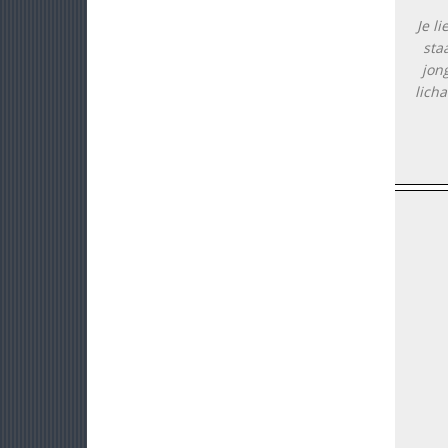
Je l
sta
jong
licha