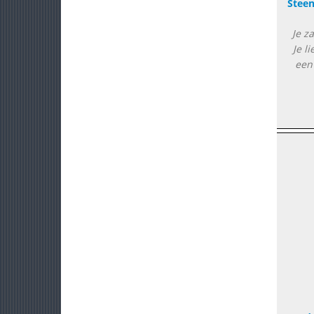
Stee
Je z
Je l
een 