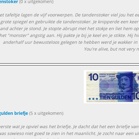
enstoker
(0 x uitgekomen)
t tafeltje lagen de vijf voorwerpen. De tandenstoker viel jou het ee
grote spiegel en gebruikte de tandenstoker. Je knipperde een keer e
and achter je stond. Je stopte abrupt met het stokje en liet hem o
het "monster" angstig aan. Hij pakte je bij je keel en je stikte. Hij 
anderhalf uur bewusteloos gelegen te hebben werd je wakker in ee
You're alive, but not very n
gulden briefje
(5 x uitgekomen)
erste wat je opviel was het briefje. Je dacht dat het een briefje va
was sowieso niet goed te zien in het maanlicht. Je zocht naar een