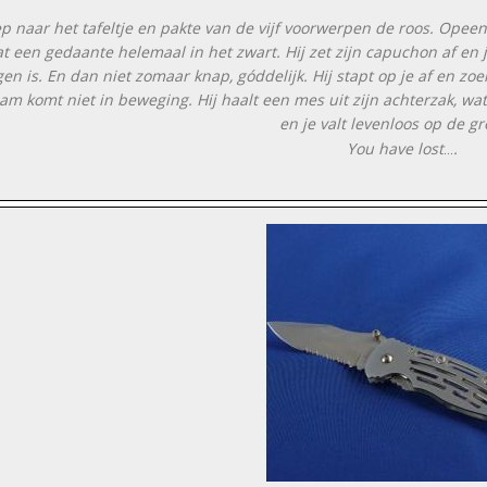
iep naar het tafeltje en pakte van de vijf voorwerpen de roos. Opeen
at een gedaante helemaal in het zwart. Hij zet zijn capuchon af en j
en is. En dan niet zomaar knap, góddelijk. Hij stapt op je af en zoent
am komt niet in beweging. Hij haalt een mes uit zijn achterzak, wat je
en je valt levenloos op de g
You have lost
.
...