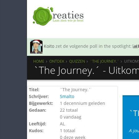
Koito
zet de volgende poll in the spotlight:
HOME
ONTDEK
QUIZZEN
`THE JOURNEY.´
UITKOM
`The Journey.´ - Uitko
Titel:
`The Journey.´
Schrijver:
Smalto
Bijgewerkt:
1 decennium geleden
Gedaan:
22 totaal
`T
0 vandaag
Leeftijd:
AL
Kudos:
1 totaal
A jo
0 deze week