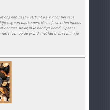
at nog een beetje verlicht werd door het felle
ltijd nog van pas komen. Naast je stonden ineens
et het mes stevig in je hand geklemd. Opeens
landde toen op de grond, met het mes recht in je