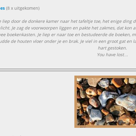
es
(8 x uitgekomen)
e liep door de donkere kamer naar het tafeltje toe, het enige ding d
icht. Je zag de voorwoorpen liggen en pakte het zakmes, dat kon a
wee boekenkasten. Je liep er naar toe en bestudeerde de boeken, m
dde de houten vloer onder je en brak. Je viel in een groot gat en 
hart gestoken.
You have lost
.
...