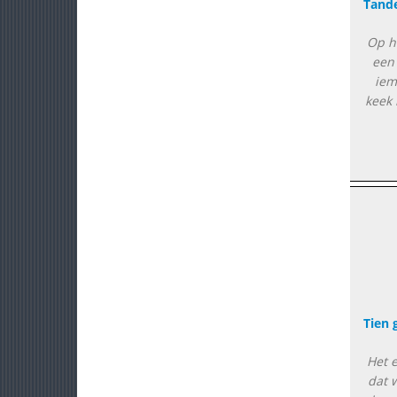
Tand
Op he
een 
iem
keek 
Tien 
Het e
dat 