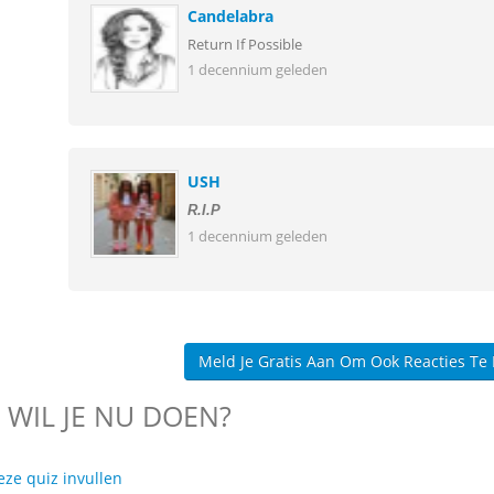
Candelabra
Return If Possible
1 decennium geleden
USH
R.I.P
1 decennium geleden
Meld Je Gratis Aan Om Ook Reacties Te
 WIL JE NU DOEN?
eze quiz invullen