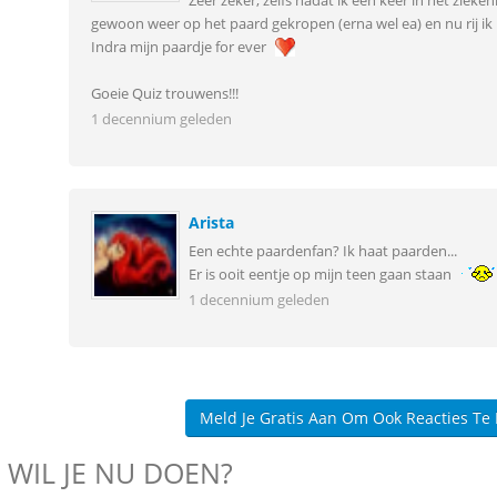
Zeer zeker, zelfs nadat ik een keer in het ziek
gewoon weer op het paard gekropen (erna wel ea) en nu rij ik 
Indra mijn paardje for ever
Goeie Quiz trouwens!!!
1 decennium geleden
Arista
Een echte paardenfan? Ik haat paarden...
Er is ooit eentje op mijn teen gaan staan
1 decennium geleden
Meld Je Gratis Aan Om Ook Reacties Te
 WIL JE NU DOEN?