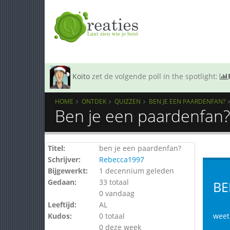
Koito
zet de volgende poll in the spotlight:
HOME
ONTDEK
QUIZZEN
BEN JE EEN PAARDENFAN?
Ben je een paardenfan?
Titel:
ben je een paardenfan?
Schrijver:
Rebecca1997
Bijgewerkt:
1 decennium geleden
Gedaan:
33 totaal
BE
0 vandaag
Leeftijd:
AL
Kudos:
0 totaal
weet 
0 deze week