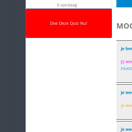
0 vandaag
MOG
je be
jij w
PAARD
je we
je we
je we