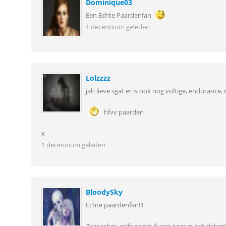
Dominique03
Een Echte Paardenfan
1 decennium geleden
Lolzzzz
jah lieve sgat er is ook nog voltige, endurance,
hfvv paarden
x
1 decennium geleden
BloodySky
Echte paardenfan!!!