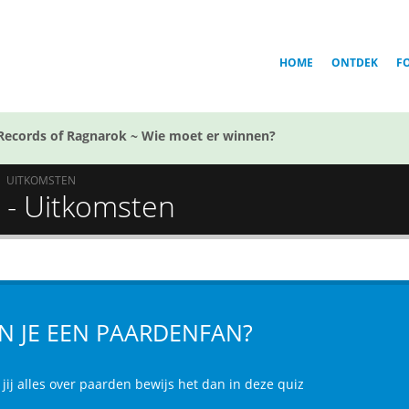
HOME
ONTDEK
F
Records of Ragnarok ~ Wie moet er winnen?
UITKOMSTEN
 - Uitkomsten
N JE EEN PAARDENFAN?
jij alles over paarden bewijs het dan in deze quiz