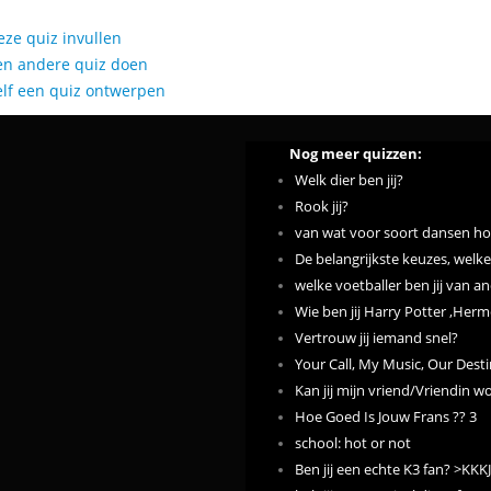
eze quiz invullen
en andere quiz doen
elf een quiz ontwerpen
Nog meer quizzen:
Welk dier ben jij?
Rook jij?
van wat voor soort dansen hou
De belangrijkste keuzes, welke 
welke voetballer ben jij van a
Wie ben jij Harry Potter ,Herm
Vertrouw jij iemand snel?
Your Call, My Music, Our Desti
Kan jij mijn vriend/Vriendin 
Hoe Goed Is Jouw Frans ?? 3
school: hot or not
Ben jij een echte K3 fan? >KKKJ