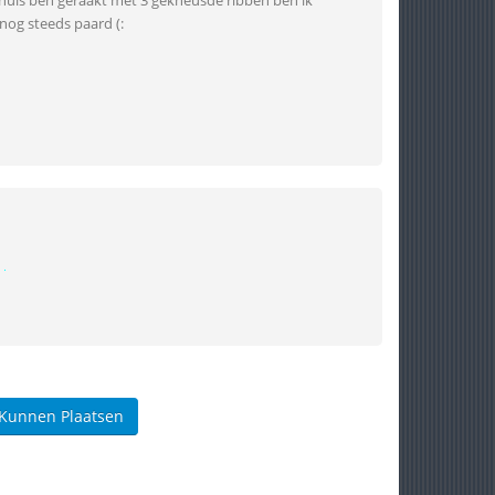
enhuis ben geraakt met 3 gekneusde ribben ben ik
nog steeds paard (:
 Kunnen Plaatsen