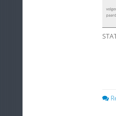
volge
paard
STA
R