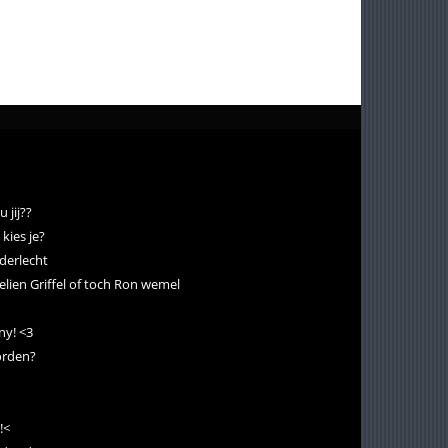
 jij??
kies je?
nderlecht
elien Griffel of toch Ron wemel
ny! <3
worden?
!<