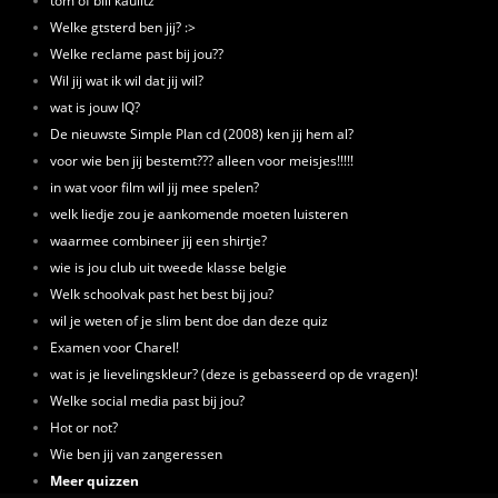
tom of bill kaulitz
Welke gtsterd ben jij? :>
Welke reclame past bij jou??
Wil jij wat ik wil dat jij wil?
wat is jouw IQ?
De nieuwste Simple Plan cd (2008) ken jij hem al?
voor wie ben jij bestemt??? alleen voor meisjes!!!!!
in wat voor film wil jij mee spelen?
welk liedje zou je aankomende moeten luisteren
waarmee combineer jij een shirtje?
wie is jou club uit tweede klasse belgie
Welk schoolvak past het best bij jou?
wil je weten of je slim bent doe dan deze quiz
Examen voor Charel!
wat is je lievelingskleur? (deze is gebasseerd op de vragen)!
Welke social media past bij jou?
Hot or not?
Wie ben jij van zangeressen
Meer quizzen