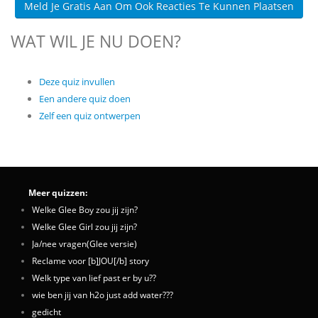
Meld Je Gratis Aan Om Ook Reacties Te Kunnen Plaatsen
WAT WIL JE NU DOEN?
Deze quiz invullen
Een andere quiz doen
Zelf een quiz ontwerpen
Meer quizzen:
Welke Glee Boy zou jij zijn?
Welke Glee Girl zou jij zijn?
Ja/nee vragen(Glee versie)
Reclame voor [b]JOU[/b] story
Welk type van lief past er by u??
wie ben jij van h2o just add water???
gedicht