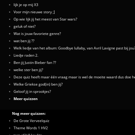
lijk je op mij X3
Voor mijn nieuwe story ;]
Op wie lijk jij het meest van Star wars?
geluk of niet?
Wat is jouw favoriete genre?
wat ben jij ??
Welk liedje van het album: Goodbye lullaby, van Avril Lavigne past bij jou
Liedje raden 2.
Ben jij Justin Bieber fan ??
welke ster ben jij?
Deze quiz heeft maar één vraag maar is wel de moeite waard dus doe
Welke Griekse god(in) ben jij?
Geloof jij in sprookjes?
Meer quizzen
Nog meer quizzen:
De Grote Verveelquiz
Theme Words 1 HV2