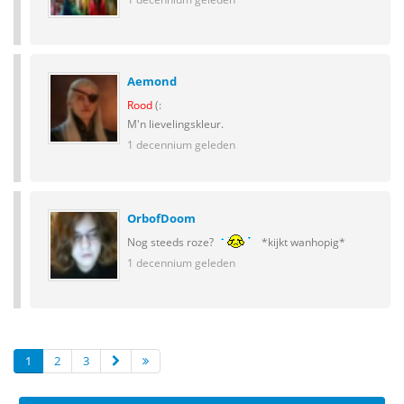
Aemond
Rood
(:
M'n lievelingskleur.
1 decennium geleden
OrbofDoom
Nog steeds roze?
*kijkt wanhopig*
1 decennium geleden
1
2
3