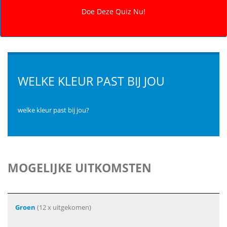
WELKE KLEUR PAST BIJ JOU
welke kleur past bij jou?
MOGELIJKE UITKOMSTEN
Groen
(12 x uitgekomen)