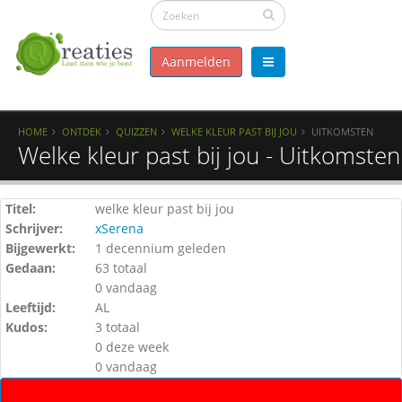
Aanmelden
HOME
ONTDEK
QUIZZEN
WELKE KLEUR PAST BIJ JOU
UITKOMSTEN
Welke kleur past bij jou - Uitkomsten
Titel:
welke kleur past bij jou
Schrijver:
xSerena
Bijgewerkt:
1 decennium geleden
Gedaan:
63 totaal
0 vandaag
Leeftijd:
AL
Kudos:
3 totaal
0 deze week
0 vandaag