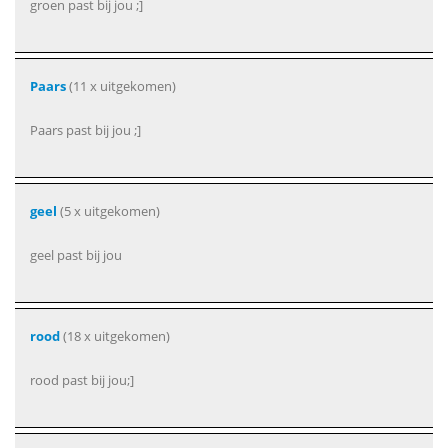
groen past bij jou ;]
Paars
(11 x uitgekomen)
Paars past bij jou ;]
geel
(5 x uitgekomen)
geel past bij jou
rood
(18 x uitgekomen)
rood past bij jou;]